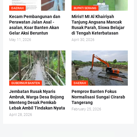
DAERAH
BUPATI SERANG
Kecam Pembangunan dan
Miris!! MI Al Khairiyah
Perawatan Jalan Asal -
Tanjung Angsana Mancak
asalan, Koar Banten Akan
Rusak Parah, Siswa Belajar
Gelar Aksi Beruntun
di Tengah Keterbatasan
May 11, 2026
April 30, 2026
GUBERNUR BANTEN
DAERAH
Jembatan Rusak Nyaris
Pemprov Banten Fokus
Ambruk, Warga Desa Bojong
Normalisasi Sungai Cirarab
Menteng Desak Pemkab
Tangerang
Lebak Ambil Tindakan Nyata
February 25, 2026
April 28, 2026