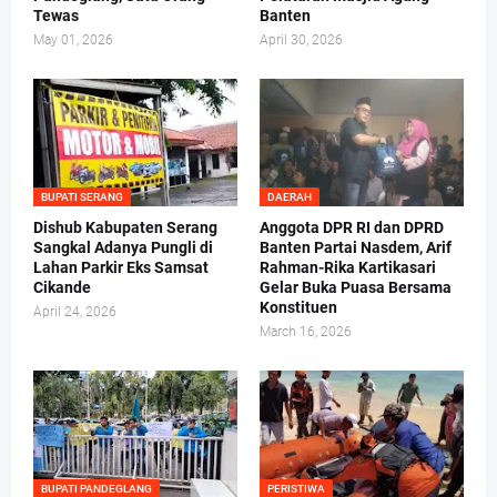
Tewas
Banten
May 01, 2026
April 30, 2026
BUPATI SERANG
DAERAH
Dishub Kabupaten Serang
Anggota DPR RI dan DPRD
Sangkal Adanya Pungli di
Banten Partai Nasdem, Arif
Lahan Parkir Eks Samsat
Rahman-Rika Kartikasari
Cikande
Gelar Buka Puasa Bersama
Konstituen
April 24, 2026
March 16, 2026
BUPATI PANDEGLANG
PERISTIWA