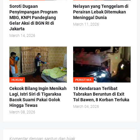
Soroti Dugaan
Nelayan yang Tenggelam di
Penyimpangan Program
Perairan Lebak Ditemukan
MBG, KNPI Pandeglang
Meninggal Dunia
Gelar Aksi di BGN RI di
March 11, 2026
Jakarta
March 14, 2026
HUKUM
PERISTIWA
Cekcok Bilang Ingin Menikah
10 Kendaraan Terlibat
Lagi, Istri Siri di Tigaraksa
Tabrakan Beruntun di Exit
Bacok Suami Pakai Golok
Tol Bawen, 8 Korban Terluka
Hingga Tewas
March 04, 2026
March 08, 2026
Komentar dengan santun dan bijak