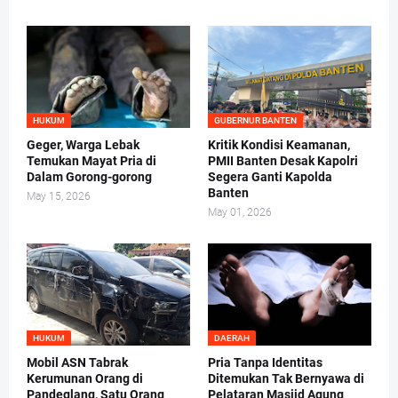
HUKUM
GUBERNUR BANTEN
Geger, Warga Lebak
Kritik Kondisi Keamanan,
Temukan Mayat Pria di
PMII Banten Desak Kapolri
Dalam Gorong-gorong
Segera Ganti Kapolda
Banten
May 15, 2026
May 01, 2026
HUKUM
DAERAH
Mobil ASN Tabrak
Pria Tanpa Identitas
Kerumunan Orang di
Ditemukan Tak Bernyawa di
Pandeglang, Satu Orang
Pelataran Masjid Agung