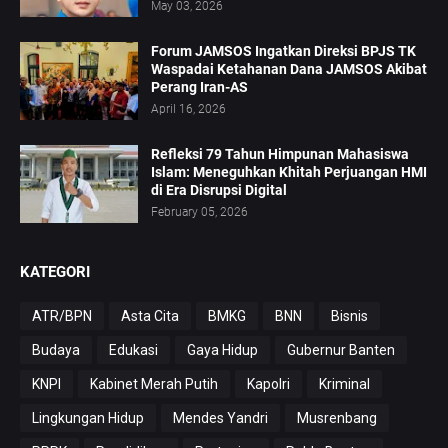
May 03, 2026
Forum JAMSOS Ingatkan Direksi BPJS TK
Waspadai Ketahanan Dana JAMSOS Akibat
Perang Iran-AS
April 16, 2026
Refleksi 79 Tahun Himpunan Mahasiswa
Islam: Meneguhkan Khitah Perjuangan HMI
di Era Disrupsi Digital
February 05, 2026
KATEGORI
ATR/BPN
Asta Cita
BMKG
BNN
Bisnis
Budaya
Edukasi
Gaya Hidup
Gubernur Banten
KNPI
Kabinet Merah Putih
Kapolri
Kriminal
Lingkungan Hidup
Mendes Yandri
Musrenbang