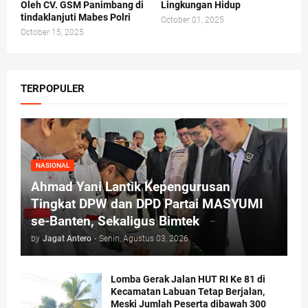
Oleh CV. GSM Panimbang di
Lingkungan Hidup
tindaklanjuti Mabes Polri
October 01, 2025
October 15, 2025
TERPOPULER
NASIONAL
Ahmad Yani Lantik Kepengurusan
Tingkat DPW dan DPD Partai MASYUMI
se-Banten, Sekaligus Bimtek
by
Jagat Antero
-
Senin, Agustus 03, 2026
Lomba Gerak Jalan HUT RI Ke 81 di
Kecamatan Labuan Tetap Berjalan,
Meski Jumlah Peserta dibawah 300