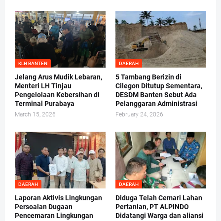
KLH BANTEN
DAERAH
Jelang Arus Mudik Lebaran,
5 Tambang Berizin di
Menteri LH Tinjau
Cilegon Ditutup Sementara,
Pengelolaan Kebersihan di
DESDM Banten Sebut Ada
Terminal Purabaya
Pelanggaran Administrasi
March 15, 2026
February 24, 2026
DAERAH
DAERAH
Laporan Aktivis Lingkungan
Diduga Telah Cemari Lahan
Persoalan Dugaan
Pertanian, PT ALPINDO
Pencemaran Lingkungan
Didatangi Warga dan aliansi