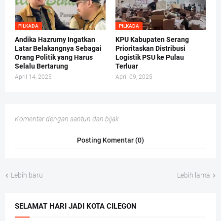
PILKADA
PILKADA
Andika Hazrumy Ingatkan
KPU Kabupaten Serang
Latar Belakangnya Sebagai
Prioritaskan Distribusi
Orang Politik yang Harus
Logistik PSU ke Pulau
Selalu Bertarung
Terluar
April 14, 2025
April 09, 2025
Komentar dengan santun dan bijak
Posting Komentar (0)
Lebih baru
Lebih lama
SELAMAT HARI JADI KOTA CILEGON