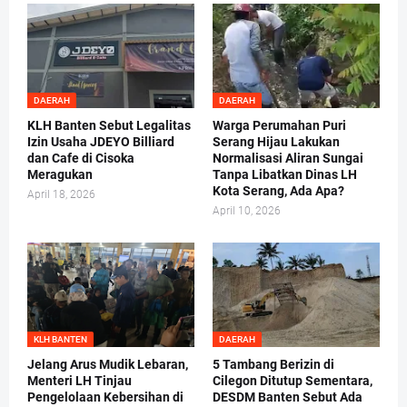
DAERAH
DAERAH
KLH Banten Sebut Legalitas
Warga Perumahan Puri
Izin Usaha JDEYO Billiard
Serang Hijau Lakukan
dan Cafe di Cisoka
Normalisasi Aliran Sungai
Meragukan
Tanpa Libatkan Dinas LH
Kota Serang, Ada Apa?
April 18, 2026
April 10, 2026
KLH BANTEN
DAERAH
Jelang Arus Mudik Lebaran,
5 Tambang Berizin di
Menteri LH Tinjau
Cilegon Ditutup Sementara,
Pengelolaan Kebersihan di
DESDM Banten Sebut Ada