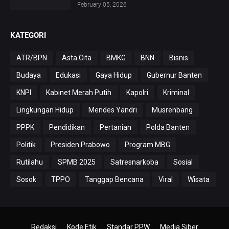
February 05, 2026
KATEGORI
ATR/BPN
Asta Cita
BMKG
BNN
Bisnis
Budaya
Edukasi
Gaya Hidup
Gubernur Banten
KNPI
Kabinet Merah Putih
Kapolri
Kriminal
Lingkungan Hidup
Mendes Yandri
Musrenbang
PPPK
Pendidikan
Pertanian
Polda Banten
Politik
Presiden Prabowo
Program MBG
Rutilahu
SPMB 2025
Satresnarkoba
Sosial
Sosok
TPPO
Tanggap Bencana
Viral
Wisata
Redaksi
Kode Etik
Standar PPW
Media Siber