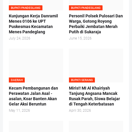
BUPATI PANDEGLANG
BUPATI PANDEGLANG
Kunjungan Kerja Danramil
Personil Polsek Pulosari Dan
Menes 0106 ke UPT
Warga, Gotong Royong
Puskesmas Kecamatan
Perbaiki Jembatan Merah
Menes Pandeglang
Putih di Sukaraja
July 24, 2026
June 15, 2026
DAERAH
BUPATI SERANG
Kecam Pembangunan dan
Miris!! MI Al Khairiyah
Perawatan Jalan Asal -
Tanjung Angsana Mancak
asalan, Koar Banten Akan
Rusak Parah, Siswa Belajar
Gelar Aksi Beruntun
di Tengah Keterbatasan
May 11, 2026
April 30, 2026