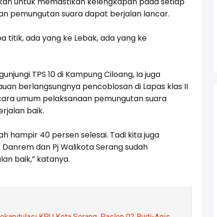
ukan untuk memastikan kelengkapan pada setiap
an pemungutan suara dapat berjalan lancar.
 titik, ada yang ke Lebak, ada yang ke
jungi TPS 10 di Kampung Ciloang, Ia juga
 berlangsungnya pencoblosan di Lapas klas II
cara umum pelaksanaan pemungutan suara
rjalan baik.
ah hampir 40 persen selesai. Tadi kita juga
k Danrem dan Pj Walikota Serang sudah
an baik,” katanya.
Rekapitulasi KPU Kota Serang, Paslon 02 Budi-Agis