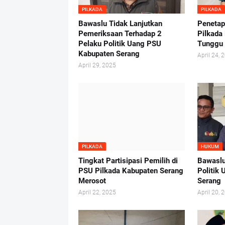
PILKADA
PILKADA
Bawaslu Tidak Lanjutkan
Penetap
Pemeriksaan Terhadap 2
Pilkada
Pelaku Politik Uang PSU
Tunggu
Kabupaten Serang
April 24, 
April 29, 2025
PILKADA
HUKUM
Tingkat Partisipasi Pemilih di
Bawaslu
PSU Pilkada Kabupaten Serang
Politik
Merosot
Serang
April 22, 2025
April 20, 