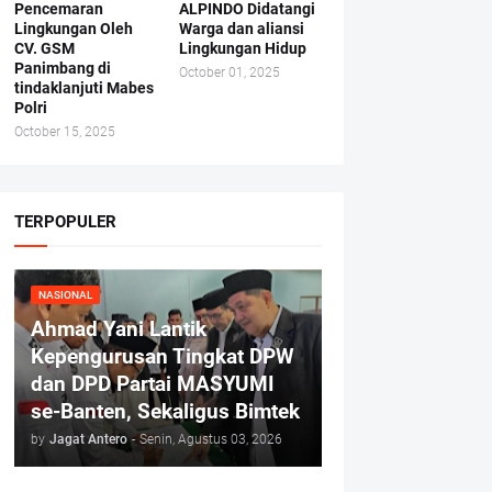
Pencemaran
ALPINDO Didatangi
Lingkungan Oleh
Warga dan aliansi
CV. GSM
Lingkungan Hidup
Panimbang di
October 01, 2025
tindaklanjuti Mabes
Polri
October 15, 2025
TERPOPULER
NASIONAL
Ahmad Yani Lantik
Kepengurusan Tingkat DPW
dan DPD Partai MASYUMI
se-Banten, Sekaligus Bimtek
by
Jagat Antero
-
Senin, Agustus 03, 2026