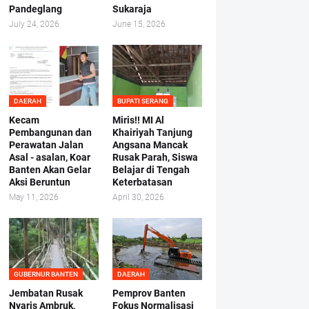
Pandeglang
Sukaraja
July 24, 2026
June 15, 2026
DAERAH
BUPATI SERANG
Kecam
Miris!! MI Al
Pembangunan dan
Khairiyah Tanjung
Perawatan Jalan
Angsana Mancak
Asal - asalan, Koar
Rusak Parah, Siswa
Banten Akan Gelar
Belajar di Tengah
Aksi Beruntun
Keterbatasan
May 11, 2026
April 30, 2026
GUBERNUR BANTEN
DAERAH
Jembatan Rusak
Pemprov Banten
Nyaris Ambruk,
Fokus Normalisasi