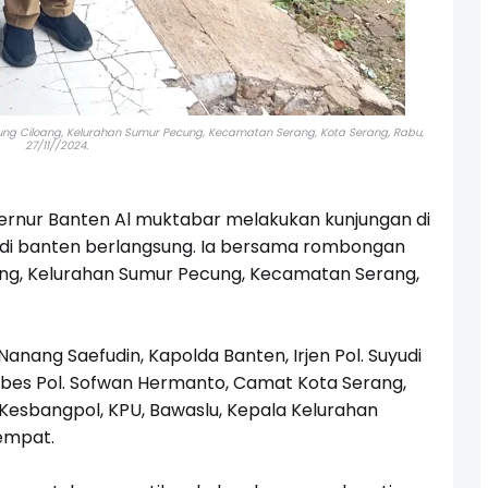
ung Ciloang, Kelurahan Sumur Pecung, Kecamatan Serang, Kota Serang, Rabu,
27/11//2024.
ernur Banten Al muktabar melakukan kunjungan di
 di banten berlangsung. Ia bersama rombongan
ang, Kelurahan Sumur Pecung, Kecamatan Serang,
 Nanang Saefudin, Kapolda Banten, Irjen Pol. Suyudi
mbes Pol. Sofwan Hermanto, Camat Kota Serang,
 Kesbangpol, KPU, Bawaslu, Kepala Kelurahan
empat.