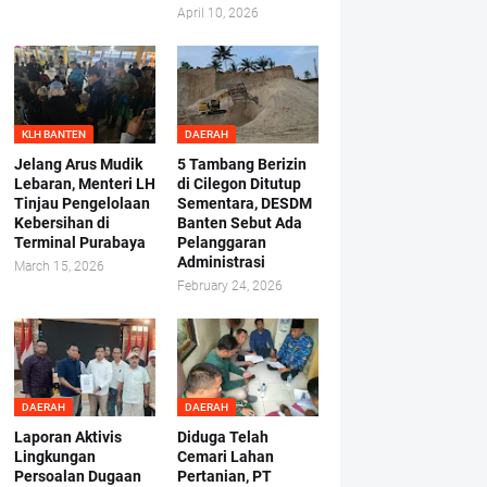
April 10, 2026
KLH BANTEN
DAERAH
Jelang Arus Mudik
5 Tambang Berizin
Lebaran, Menteri LH
di Cilegon Ditutup
Tinjau Pengelolaan
Sementara, DESDM
Kebersihan di
Banten Sebut Ada
Terminal Purabaya
Pelanggaran
Administrasi
March 15, 2026
February 24, 2026
DAERAH
DAERAH
Laporan Aktivis
Diduga Telah
Lingkungan
Cemari Lahan
Persoalan Dugaan
Pertanian, PT