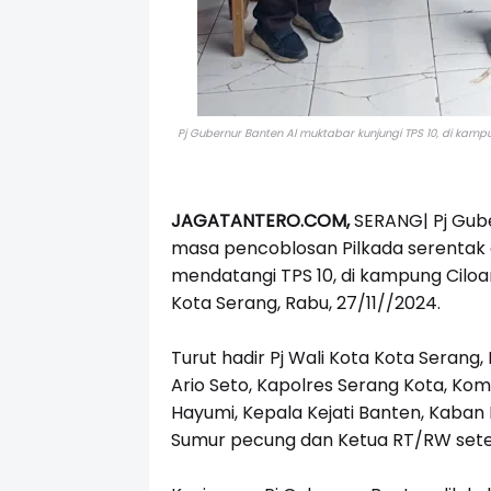
Pj Gubernur Banten Al muktabar kunjungi
TPS 10, di kamp
JAGATANTERO.COM,
SERANG| Pj Gub
masa pencoblosan Pilkada serentak
mendatangi TPS 10, di kampung Cilo
Kota Serang, Rabu, 27/11//2024.
Turut hadir Pj Wali Kota Kota Serang,
Ario Seto, Kapolres Serang Kota, Ko
Hayumi, Kepala Kejati Banten, Kaban
Sumur pecung dan Ketua RT/RW set