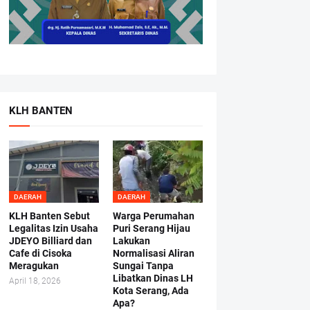
KLH BANTEN
DAERAH
DAERAH
KLH Banten Sebut
Warga Perumahan
Legalitas Izin Usaha
Puri Serang Hijau
JDEYO Billiard dan
Lakukan
Cafe di Cisoka
Normalisasi Aliran
Meragukan
Sungai Tanpa
Libatkan Dinas LH
April 18, 2026
Kota Serang, Ada
Apa?