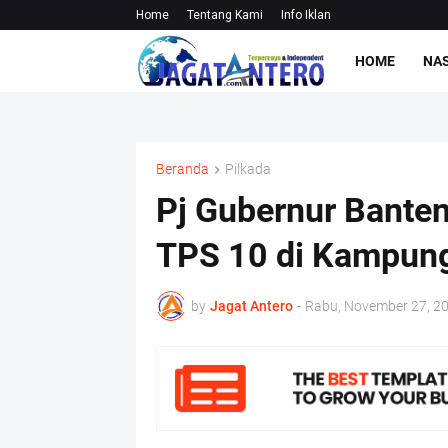
Home
Tentang Kami
Info Iklan
HOME
NA
Beranda
Pilkada
Pj Gubernur Bante
TPS 10 di Kampung
by
Jagat Antero
-
Rabu, November 27, 2