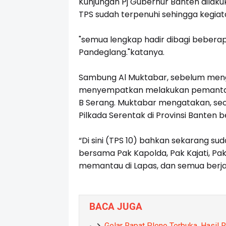
Kunjungan Pj Gubernur Banten dilak
TPS sudah terpenuhi sehingga kegiat
"semua lengkap hadir dibagi beberapa
Pandeglang."katanya.
Sambung Al Muktabar, sebelum mengun
menyempatkan melakukan pemantauan
B Serang.
Muktabar mengatakan, se
Pilkada Serentak di Provinsi Banten be
“Di sini (TPS 10) bahkan sekarang sud
bersama Pak Kapolda, Pak Kajati, Pa
memantau di Lapas, dan semua berjal
BACA JUGA
Gelar Rapat Pleno Terbuka, Hasil 