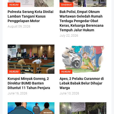
HUKUM
DAERAH
Polresta Serang Kota Dinilai
Bak Polisi, Empat Oknum
Lamban Tangani Kasus
Wartawan Geledah Rumah
Penggelapan Motor
Terduga Pengedar Obat
Keras, Keluarga Berencana
August 09, 2026
Tempuh Jalur Hukum
July 22, 2026
HUKUM
HUKUM
Korupsi Minyak Goreng, 2
Apes, 2 Pelaku Curanmor di
Direktur BUMD Banten
Lebak Babak Belur Dihajar
Dituntut 11 Tahun Penjara
Warga
June 16, 2026
June 10, 2026