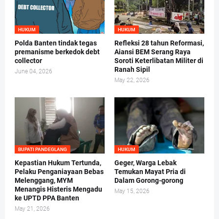
HUKUM
HUKUM
Polda Banten tindak tegas
Refleksi 28 tahun Reformasi,
premanisme berkedok debt
Aiansi BEM Serang Raya
collector
Soroti Keterlibatan Militer di
Ranah Sipil
June 04, 2026
May 22, 2026
BUPATI PANDEGLANG
HUKUM
Kepastian Hukum Tertunda,
Geger, Warga Lebak
Pelaku Penganiayaan Bebas
Temukan Mayat Pria di
Melenggang, MYM
Dalam Gorong-gorong
Menangis Histeris Mengadu
May 15, 2026
ke UPTD PPA Banten
May 21, 2026