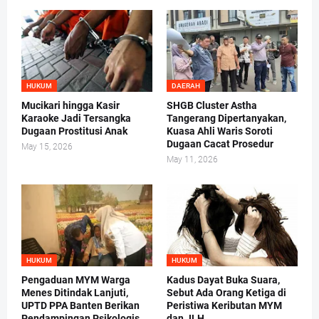
HUKUM
DAERAH
Mucikari hingga Kasir
SHGB Cluster Astha
Karaoke Jadi Tersangka
Tangerang Dipertanyakan,
Dugaan Prostitusi Anak
Kuasa Ahli Waris Soroti
Dugaan Cacat Prosedur
May 15, 2026
May 11, 2026
HUKUM
HUKUM
Pengaduan MYM Warga
Kadus Dayat Buka Suara,
Menes Ditindak Lanjuti,
Sebut Ada Orang Ketiga di
UPTD PPA Banten Berikan
Peristiwa Keributan MYM
Pendampingan Psikologis
dan JLH