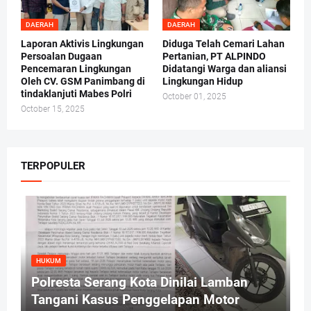
DAERAH
DAERAH
Laporan Aktivis Lingkungan
Diduga Telah Cemari Lahan
Persoalan Dugaan
Pertanian, PT ALPINDO
Pencemaran Lingkungan
Didatangi Warga dan aliansi
Oleh CV. GSM Panimbang di
Lingkungan Hidup
tindaklanjuti Mabes Polri
October 01, 2025
October 15, 2025
TERPOPULER
HUKUM
Polresta Serang Kota Dinilai Lamban
Tangani Kasus Penggelapan Motor