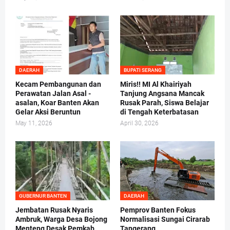
DAERAH
BUPATI SERANG
Kecam Pembangunan dan
Miris!! MI Al Khairiyah
Perawatan Jalan Asal -
Tanjung Angsana Mancak
asalan, Koar Banten Akan
Rusak Parah, Siswa Belajar
Gelar Aksi Beruntun
di Tengah Keterbatasan
May 11, 2026
April 30, 2026
GUBERNUR BANTEN
DAERAH
Jembatan Rusak Nyaris
Pemprov Banten Fokus
Ambruk, Warga Desa Bojong
Normalisasi Sungai Cirarab
Menteng Desak Pemkab
Tangerang