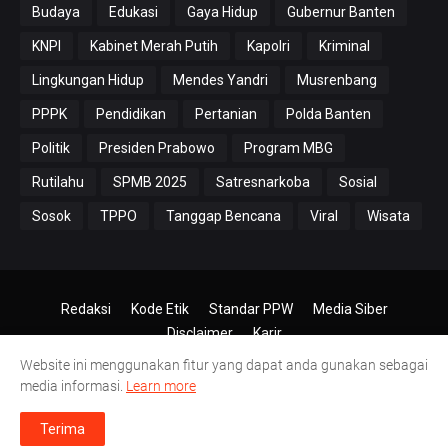
Budaya
Edukasi
Gaya Hidup
Gubernur Banten
KNPI
Kabinet Merah Putih
Kapolri
Kriminal
Lingkungan Hidup
Mendes Yandri
Musrenbang
PPPK
Pendidikan
Pertanian
Polda Banten
Politik
Presiden Prabowo
Program MBG
Rutilahu
SPMB 2025
Satresnarkoba
Sosial
Sosok
TPPO
Tanggap Bencana
Viral
Wisata
Redaksi
Kode Etik
Standar PPW
Media Siber
Disclaimer
Karir
Website ini menggunakan fitur yang dapat anda gunakan sebagai
© 2024-2026
PT.Antero Inti Media
media informasi.
Learn more
Terima
sta Serang Kota Dinilai Lamban Tangani Kasus Penggelapan Motor
|
Lomba Ger