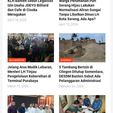
KLH Banten Sebut Legalitas
Warga Perumahan Puri
Izin Usaha JDEYO Billiard
Serang Hijau Lakukan
dan Cafe di Cisoka
Normalisasi Aliran Sungai
Meragukan
Tanpa Libatkan Dinas LH
Kota Serang, Ada Apa?
April 18, 2026
April 10, 2026
KLH BANTEN
DAERAH
Jelang Arus Mudik Lebaran,
5 Tambang Berizin di
Menteri LH Tinjau
Cilegon Ditutup Sementara,
Pengelolaan Kebersihan di
DESDM Banten Sebut Ada
Terminal Purabaya
Pelanggaran Administrasi
March 15, 2026
February 24, 2026