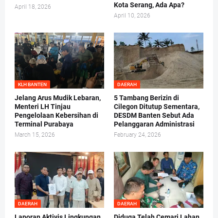
Kota Serang, Ada Apa?
April 18, 2026
April 10, 2026
KLH BANTEN
DAERAH
Jelang Arus Mudik Lebaran,
5 Tambang Berizin di
Menteri LH Tinjau
Cilegon Ditutup Sementara,
Pengelolaan Kebersihan di
DESDM Banten Sebut Ada
Terminal Purabaya
Pelanggaran Administrasi
March 15, 2026
February 24, 2026
DAERAH
DAERAH
Laporan Aktivis Lingkungan
Diduga Telah Cemari Lahan