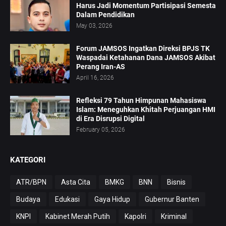
Harus Jadi Momentum Partisipasi Semesta
Dalam Pendidikan
May 03, 2026
Forum JAMSOS Ingatkan Direksi BPJS TK
Waspadai Ketahanan Dana JAMSOS Akibat
Perang Iran-AS
April 16, 2026
Refleksi 79 Tahun Himpunan Mahasiswa
Islam: Meneguhkan Khitah Perjuangan HMI
di Era Disrupsi Digital
February 05, 2026
KATEGORI
ATR/BPN
Asta Cita
BMKG
BNN
Bisnis
Budaya
Edukasi
Gaya Hidup
Gubernur Banten
KNPI
Kabinet Merah Putih
Kapolri
Kriminal