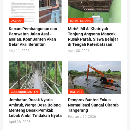
DAERAH
BUPATI SERANG
Kecam Pembangunan dan
Miris!! MI Al Khairiyah
Perawatan Jalan Asal -
Tanjung Angsana Mancak
asalan, Koar Banten Akan
Rusak Parah, Siswa Belajar
Gelar Aksi Beruntun
di Tengah Keterbatasan
May 11, 2026
April 30, 2026
GUBERNUR BANTEN
DAERAH
Jembatan Rusak Nyaris
Pemprov Banten Fokus
Ambruk, Warga Desa Bojong
Normalisasi Sungai Cirarab
Menteng Desak Pemkab
Tangerang
Lebak Ambil Tindakan Nyata
February 25, 2026
April 28, 2026