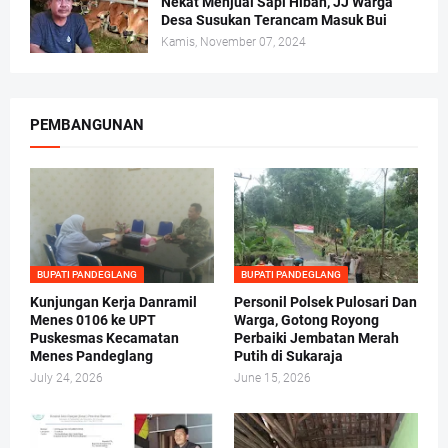
Nekat Menjual Sapi Hibah, JJ Warga
Desa Susukan Terancam Masuk Bui
Kamis, November 07, 2024
PEMBANGUNAN
BUPATI PANDEGLANG
BUPATI PANDEGLANG
Kunjungan Kerja Danramil
Personil Polsek Pulosari Dan
Menes 0106 ke UPT
Warga, Gotong Royong
Puskesmas Kecamatan
Perbaiki Jembatan Merah
Menes Pandeglang
Putih di Sukaraja
July 24, 2026
June 15, 2026