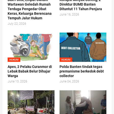
Wartawan Geledah Rumah
Direktur BUMD Banten
Terduga Pengedar Obat
Dituntut 11 Tahun Penjara
Keras, Keluarga Berencana
June 16, 2026
Tempuh Jalur Hukum
July 22, 2026
HUKUM
HUKUM
Apes, 2 Pelaku Curanmor di
Polda Banten tindak tegas
Lebak Babak Belur Dihajar
premanisme berkedok debt
Warga
collector
June 10, 2026
June 04, 2026