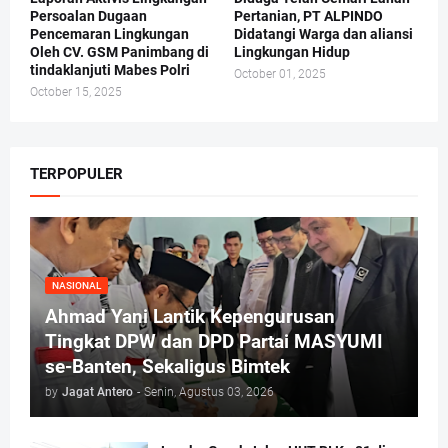
Persoalan Dugaan
Pertanian, PT ALPINDO
Pencemaran Lingkungan
Didatangi Warga dan aliansi
Oleh CV. GSM Panimbang di
Lingkungan Hidup
tindaklanjuti Mabes Polri
October 01, 2025
October 15, 2025
TERPOPULER
NASIONAL
Ahmad Yani Lantik Kepengurusan
Tingkat DPW dan DPD Partai MASYUMI
se-Banten, Sekaligus Bimtek
by
Jagat Antero
-
Senin, Agustus 03, 2026