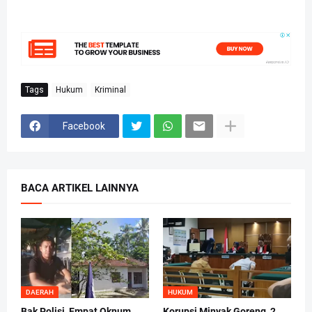
Tags
Hukum
Kriminal
Facebook
BACA ARTIKEL LAINNYA
DAERAH
HUKUM
Bak Polisi, Empat Oknum
Korupsi Minyak Goreng, 2