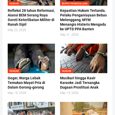
HUKUM
BUPATI PANDEGLANG
Refleksi 28 tahun Reformasi,
Kepastian Hukum Tertunda,
Aiansi BEM Serang Raya
Pelaku Penganiayaan Bebas
Soroti Keterlibatan Militer di
Melenggang, MYM
Ranah Sipil
Menangis Histeris Mengadu
ke UPTD PPA Banten
May 22, 2026
May 21, 2026
HUKUM
HUKUM
Geger, Warga Lebak
Mucikari hingga Kasir
Temukan Mayat Pria di
Karaoke Jadi Tersangka
Dalam Gorong-gorong
Dugaan Prostitusi Anak
May 15, 2026
May 15, 2026