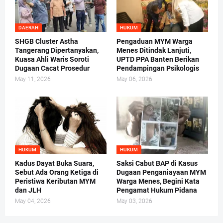
DAERAH
HUKUM
SHGB Cluster Astha
Pengaduan MYM Warga
Tangerang Dipertanyakan,
Menes Ditindak Lanjuti,
Kuasa Ahli Waris Soroti
UPTD PPA Banten Berikan
Dugaan Cacat Prosedur
Pendampingan Psikologis
May 11, 2026
May 06, 2026
HUKUM
HUKUM
Kadus Dayat Buka Suara,
Saksi Cabut BAP di Kasus
Sebut Ada Orang Ketiga di
Dugaan Penganiayaan MYM
Peristiwa Keributan MYM
Warga Menes, Begini Kata
dan JLH
Pengamat Hukum Pidana
May 04, 2026
May 03, 2026