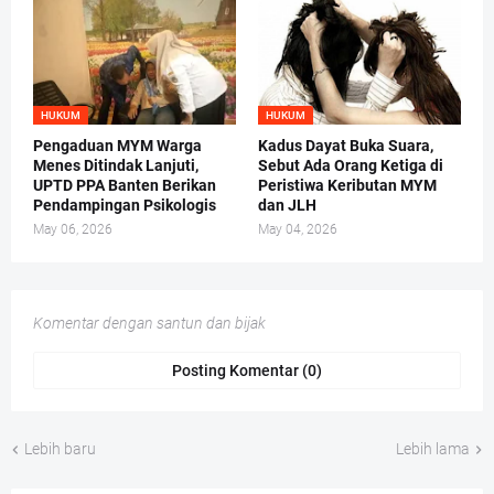
HUKUM
HUKUM
Pengaduan MYM Warga
Kadus Dayat Buka Suara,
Menes Ditindak Lanjuti,
Sebut Ada Orang Ketiga di
UPTD PPA Banten Berikan
Peristiwa Keributan MYM
Pendampingan Psikologis
dan JLH
May 06, 2026
May 04, 2026
Komentar dengan santun dan bijak
Posting Komentar (0)
Lebih baru
Lebih lama