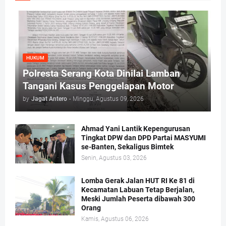
HUKUM
Polresta Serang Kota Dinilai Lamban
Tangani Kasus Penggelapan Motor
by
Jagat Antero
-
Minggu, Agustus 09, 2026
Ahmad Yani Lantik Kepengurusan
Tingkat DPW dan DPD Partai MASYUMI
se-Banten, Sekaligus Bimtek
Senin, Agustus 03, 2026
Lomba Gerak Jalan HUT RI Ke 81 di
Kecamatan Labuan Tetap Berjalan,
Meski Jumlah Peserta dibawah 300
Orang
Kamis, Agustus 06, 2026