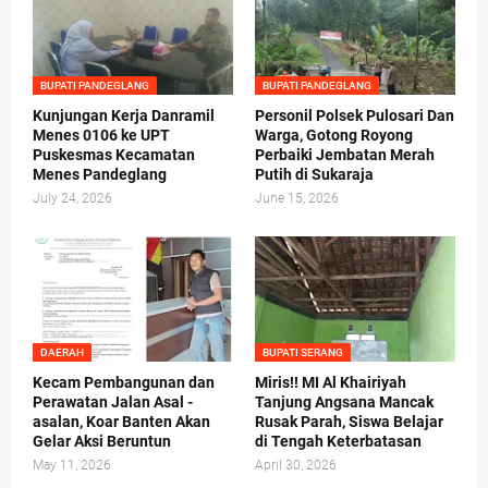
BUPATI PANDEGLANG
BUPATI PANDEGLANG
Kunjungan Kerja Danramil
Personil Polsek Pulosari Dan
Menes 0106 ke UPT
Warga, Gotong Royong
Puskesmas Kecamatan
Perbaiki Jembatan Merah
Menes Pandeglang
Putih di Sukaraja
July 24, 2026
June 15, 2026
DAERAH
BUPATI SERANG
Kecam Pembangunan dan
Miris!! MI Al Khairiyah
Perawatan Jalan Asal -
Tanjung Angsana Mancak
asalan, Koar Banten Akan
Rusak Parah, Siswa Belajar
Gelar Aksi Beruntun
di Tengah Keterbatasan
May 11, 2026
April 30, 2026