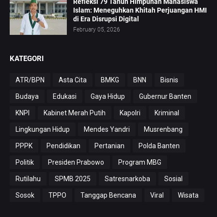
Refleksi 79 Tahun Himpunan Mahasiswa
Islam: Meneguhkan Khitah Perjuangan HMI
di Era Disrupsi Digital
February 05, 2026
KATEGORI
ATR/BPN
Asta Cita
BMKG
BNN
Bisnis
Budaya
Edukasi
Gaya Hidup
Gubernur Banten
KNPI
Kabinet Merah Putih
Kapolri
Kriminal
Lingkungan Hidup
Mendes Yandri
Musrenbang
PPPK
Pendidikan
Pertanian
Polda Banten
Politik
Presiden Prabowo
Program MBG
Rutilahu
SPMB 2025
Satresnarkoba
Sosial
Sosok
TPPO
Tanggap Bencana
Viral
Wisata