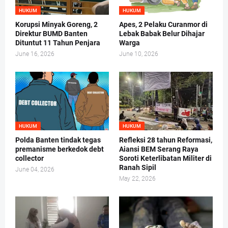
HUKUM
HUKUM
Korupsi Minyak Goreng, 2
Apes, 2 Pelaku Curanmor di
Direktur BUMD Banten
Lebak Babak Belur Dihajar
Dituntut 11 Tahun Penjara
Warga
June 16, 2026
June 10, 2026
HUKUM
HUKUM
Polda Banten tindak tegas
Refleksi 28 tahun Reformasi,
premanisme berkedok debt
Aiansi BEM Serang Raya
collector
Soroti Keterlibatan Militer di
Ranah Sipil
June 04, 2026
May 22, 2026