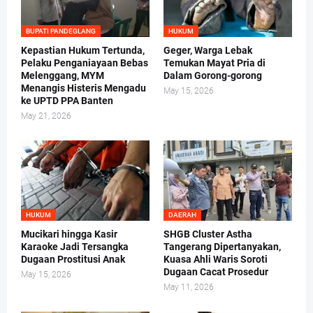
BUPATI PANDEGLANG
HUKUM
Kepastian Hukum Tertunda,
Geger, Warga Lebak
Pelaku Penganiayaan Bebas
Temukan Mayat Pria di
Melenggang, MYM
Dalam Gorong-gorong
Menangis Histeris Mengadu
May 15, 2026
ke UPTD PPA Banten
May 21, 2026
HUKUM
DAERAH
Mucikari hingga Kasir
SHGB Cluster Astha
Karaoke Jadi Tersangka
Tangerang Dipertanyakan,
Dugaan Prostitusi Anak
Kuasa Ahli Waris Soroti
Dugaan Cacat Prosedur
May 15, 2026
May 11, 2026