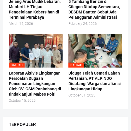
Jelang Arus Mudik Lebaran,
5 Tambang Berizin di
Menteri LH Tinjau
Cilegon Ditutup Sementara,
Pengelolaan Kebersihan di
DESDM Banten Sebut Ada
Terminal Purabaya
Pelanggaran Administrasi
March 15, 2026
February 24, 2026
DAERAH
DAERAH
Laporan Aktivis Lingkungan
Diduga Telah Cemari Lahan
Persoalan Dugaan
Pertanian, PT ALPINDO
Pencemaran Lingkungan
Didatangi Warga dan aliansi
Oleh CV. GSM Panimbang di
Lingkungan Hidup
tindaklanjuti Mabes Polri
October 01, 2025
October 15, 2025
TERPOPULER