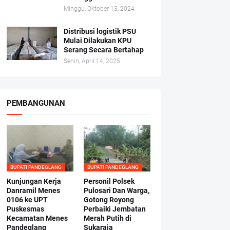
Minggu, Oktober 13, 2024
Distribusi logistik PSU
Mulai Dilakukan KPU
Serang Secara Bertahap
Senin, April 14, 2025
PEMBANGUNAN
BUPATI PANDEGLANG
BUPATI PANDEGLANG
Kunjungan Kerja
Personil Polsek
Danramil Menes
Pulosari Dan Warga,
0106 ke UPT
Gotong Royong
Puskesmas
Perbaiki Jembatan
Kecamatan Menes
Merah Putih di
Pandeglang
Sukaraja