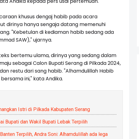
 kata Andika kepada pers usai pertemuan.
caraan khusus dengaj habib pada acara
ut dirinya hanya sengaja datang memenuhi
ang. "Kebetulan di kediaman habib sedang ada
ammad SAW)," ujarnya.
nteks bertemu ulama, dirinya yang sedang dalam
 maju sebagai Calon Bupati Serang di Pilkada 2024,
n restu dari sang habib. "Alhamdulillah Habib
ersama ini," kata Andika.
angkan Istri di Pilkada Kabupaten Serang
 Bupati dan Wakil Bupati Lebak Terpilih
anten Terpilih, Andra Soni: Alhamdulillah ada lega