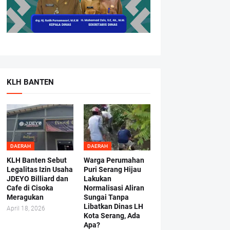
KLH BANTEN
DAERAH
DAERAH
KLH Banten Sebut
Warga Perumahan
Legalitas Izin Usaha
Puri Serang Hijau
JDEYO Billiard dan
Lakukan
Cafe di Cisoka
Normalisasi Aliran
Meragukan
Sungai Tanpa
Libatkan Dinas LH
April 18, 2026
Kota Serang, Ada
Apa?