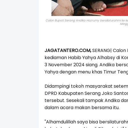
Calon Bupati Serang Andika Hazrumy bersilaturahmi ke 
Mingg
JAGATANTERO.COM,
SERANG| Calon B
kediaman Habib Yahya Alhabsy di Ko
3 November 2024 siang. Andika ber
Yahya dengan menu khas Timur Tengah
Didampingi tokoh masyarakat setemp
DPRD Kabupaten Serang Joko Santos
tersebut. Sesekali tampak Andika da
dalam acara makan bersama itu.
"Alhamdulillah saya bisa bersilatur