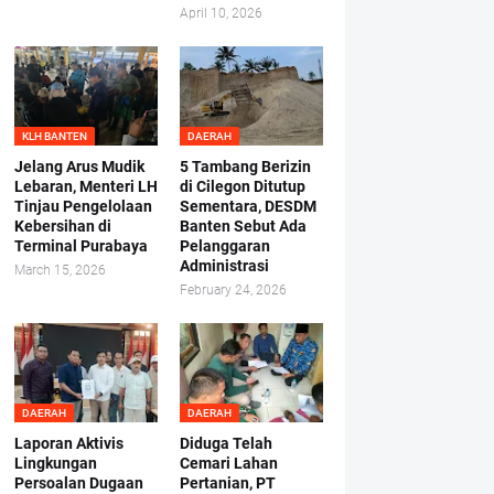
April 10, 2026
KLH BANTEN
DAERAH
Jelang Arus Mudik
5 Tambang Berizin
Lebaran, Menteri LH
di Cilegon Ditutup
Tinjau Pengelolaan
Sementara, DESDM
Kebersihan di
Banten Sebut Ada
Terminal Purabaya
Pelanggaran
Administrasi
March 15, 2026
February 24, 2026
DAERAH
DAERAH
Laporan Aktivis
Diduga Telah
Lingkungan
Cemari Lahan
Persoalan Dugaan
Pertanian, PT