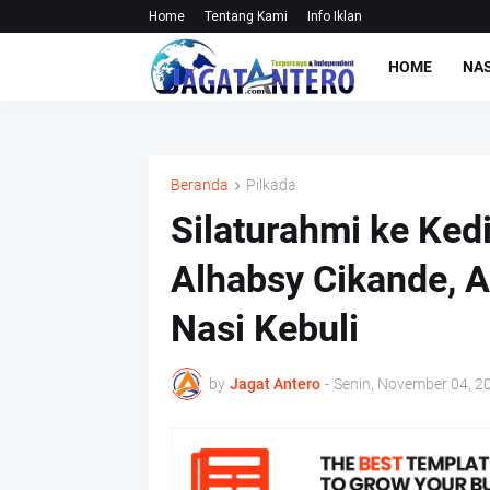
Home
Tentang Kami
Info Iklan
HOME
NA
Beranda
Pilkada
Silaturahmi ke Ke
Alhabsy Cikande, 
Nasi Kebuli
by
Jagat Antero
-
Senin, November 04, 2