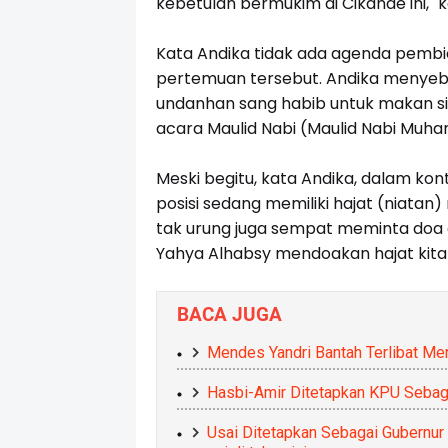
kebetulan bermukim di Cikande ini,"
Kata Andika tidak ada agenda pembi
pertemuan tersebut. Andika menyeb
undanhan sang habib untuk makan si
acara Maulid Nabi (Maulid Nabi Muh
Meski begitu, kata Andika, dalam ko
posisi sedang memiliki hajat (niatan)
tak urung juga sempat meminta doa da
Yahya Alhabsy mendoakan hajat kita b
BACA JUGA
Mendes Yandri Bantah Terlibat Men
Hasbi-Amir Ditetapkan KPU Sebagai
Usai Ditetapkan Sebagai Gubernur B