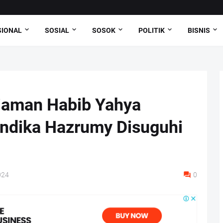
SIONAL
SOSIAL
SOSOK
POLITIK
BISNIS
diaman Habib Yahya
Andika Hazrumy Disuguhi
024
0