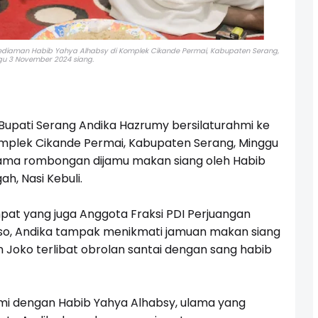
kediaman Habib Yahya Alhabsy di Komplek Cikande Permai, Kabupaten Serang,
u 3 November 2024 siang.
upati Serang Andika Hazrumy bersilaturahmi ke
mplek Cikande Permai, Kabupaten Serang, Minggu
sama rombongan dijamu makan siang oleh Habib
, Nasi Kebuli.
at yang juga Anggota Fraksi PDI Perjuangan
o, Andika tampak menikmati jamuan makan siang
n Joko terlibat obrolan santai dengan sang habib
ahmi dengan Habib Yahya Alhabsy, ulama yang