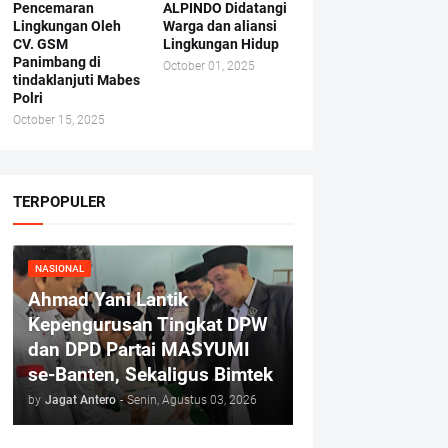
Pencemaran
ALPINDO Didatangi
Lingkungan Oleh
Warga dan aliansi
CV. GSM
Lingkungan Hidup
Panimbang di
October 01, 2025
tindaklanjuti Mabes
Polri
October 15, 2025
TERPOPULER
NASIONAL
Ahmad Yani Lantik
Kepengurusan Tingkat DPW
dan DPD Partai MASYUMI
se-Banten, Sekaligus Bimtek
by
Jagat Antero
-
Senin, Agustus 03, 2026