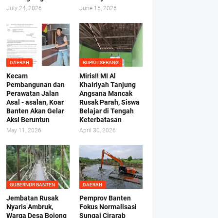
July 24, 2026
June 15, 2026
DAERAH
BUPATI SERANG
Kecam
Miris!! MI Al
Pembangunan dan
Khairiyah Tanjung
Perawatan Jalan
Angsana Mancak
Asal - asalan, Koar
Rusak Parah, Siswa
Banten Akan Gelar
Belajar di Tengah
Aksi Beruntun
Keterbatasan
May 11, 2026
April 30, 2026
GUBERNUR BANTEN
DAERAH
Jembatan Rusak
Pemprov Banten
Nyaris Ambruk,
Fokus Normalisasi
Warga Desa Bojong
Sungai Cirarab