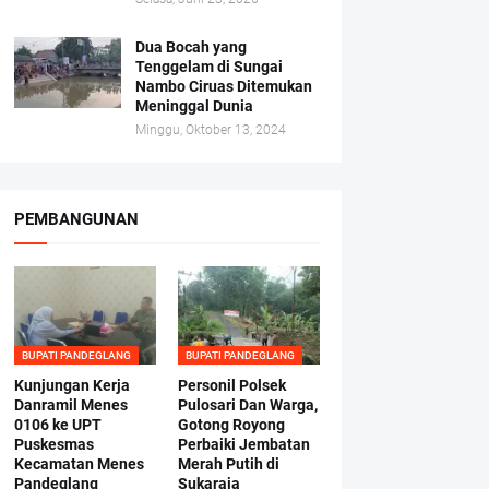
Dua Bocah yang
Tenggelam di Sungai
Nambo Ciruas Ditemukan
Meninggal Dunia
Minggu, Oktober 13, 2024
PEMBANGUNAN
BUPATI PANDEGLANG
BUPATI PANDEGLANG
Kunjungan Kerja
Personil Polsek
Danramil Menes
Pulosari Dan Warga,
0106 ke UPT
Gotong Royong
Puskesmas
Perbaiki Jembatan
Kecamatan Menes
Merah Putih di
Pandeglang
Sukaraja