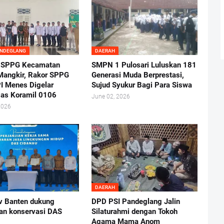
ANDEGLANG
DAERAH
 SPPG Kecamatan
SMPN 1 Pulosari Luluskan 181
angkir, Rakor SPPG
Generasi Muda Berprestasi,
I Menes Digelar
Sujud Syukur Bagi Para Siswa
as Koramil 0106
June 02, 2026
2026
DAERAH
 Banten dukung
DPD PSI Pandeglang Jalin
tan konservasi DAS
Silaturahmi dengan Tokoh
Agama Mama Anom