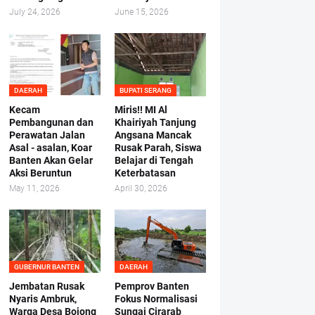
July 24, 2026
June 15, 2026
DAERAH
BUPATI SERANG
Kecam
Miris!! MI Al
Pembangunan dan
Khairiyah Tanjung
Perawatan Jalan
Angsana Mancak
Asal - asalan, Koar
Rusak Parah, Siswa
Banten Akan Gelar
Belajar di Tengah
Aksi Beruntun
Keterbatasan
May 11, 2026
April 30, 2026
GUBERNUR BANTEN
DAERAH
Jembatan Rusak
Pemprov Banten
Nyaris Ambruk,
Fokus Normalisasi
Warga Desa Bojong
Sungai Cirarab