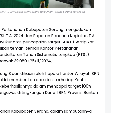
ntor ATR BPN Kabupaten Serang Luncurkan Tagline Serang Terdepan.
r Pertanahan Kabupaten Serang mengadakan
SL T.A. 2024 dan Paparan Rencana Kegiatan T.A.
syukur atas pencapaian target SHAT (Sertipikat
sasikan teman-teman Kantor Pertanahan
ndaftaran Tanah Sistematis Lengkap (PTSL)
anyak 39.080 (25/11/2024).
edung B dan dihadiri oleh Kepala Kantor Wilayah BPN
al ini memberikan apresiasi terhadap Kantor
keberhasilannya dalam mencapai target 100%
Pengawas di Lingkungan Kanwil BPN Provinsi Banten
rtanahan Kabupaten Serang, dalam sambutannya