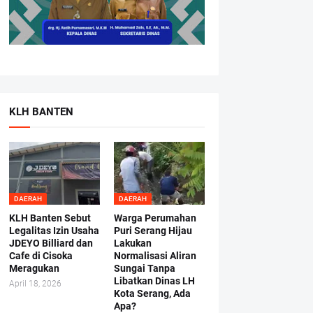
KLH BANTEN
DAERAH
DAERAH
KLH Banten Sebut
Warga Perumahan
Legalitas Izin Usaha
Puri Serang Hijau
JDEYO Billiard dan
Lakukan
Cafe di Cisoka
Normalisasi Aliran
Meragukan
Sungai Tanpa
Libatkan Dinas LH
April 18, 2026
Kota Serang, Ada
Apa?