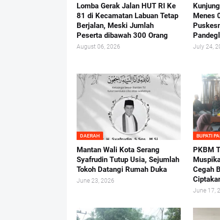
Lomba Gerak Jalan HUT RI Ke
Kunjung
81 di Kecamatan Labuan Tetap
Menes 
Berjalan, Meski Jumlah
Puskes
Peserta dibawah 300 Orang
Pandeg
August 06, 2026
July 24, 
DAERAH
BUPATI P
Mantan Wali Kota Serang
PKBM Tu
Syafrudin Tutup Usia, Sejumlah
Muspika
Tokoh Datangi Rumah Duka
Cegah B
Ciptaka
June 23, 2026
June 17, 