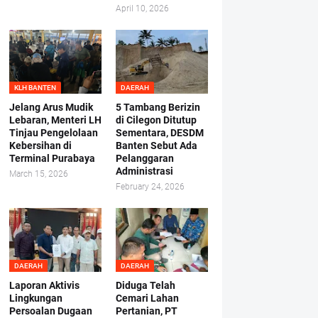
April 10, 2026
KLH BANTEN
DAERAH
Jelang Arus Mudik
5 Tambang Berizin
Lebaran, Menteri LH
di Cilegon Ditutup
Tinjau Pengelolaan
Sementara, DESDM
Kebersihan di
Banten Sebut Ada
Terminal Purabaya
Pelanggaran
Administrasi
March 15, 2026
February 24, 2026
DAERAH
DAERAH
Laporan Aktivis
Diduga Telah
Lingkungan
Cemari Lahan
Persoalan Dugaan
Pertanian, PT