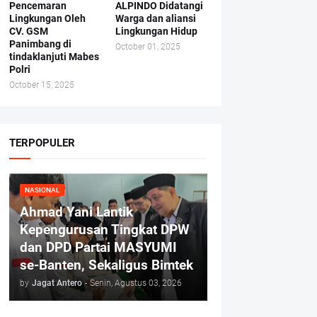
Pencemaran
ALPINDO Didatangi
Lingkungan Oleh
Warga dan aliansi
CV. GSM
Lingkungan Hidup
Panimbang di
October 01, 2025
tindaklanjuti Mabes
Polri
October 15, 2025
TERPOPULER
NASIONAL
Ahmad Yani Lantik
Kepengurusan Tingkat DPW
dan DPD Partai MASYUMI
se-Banten, Sekaligus Bimtek
by
Jagat Antero
-
Senin, Agustus 03, 2026