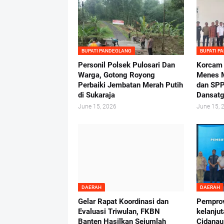
BUPATI PANDEGLANG
BUPATI P
Personil Polsek Pulosari Dan
Korcam
Warga, Gotong Royong
Menes M
Perbaiki Jembatan Merah Putih
dan SPP
di Sukaraja
Dansatg
June 15, 2026
June 15, 
DAERAH
DAERAH
Gelar Rapat Koordinasi dan
Pemprov
Evaluasi Triwulan, FKBN
kelanju
Banten Hasilkan Sejumlah
Cidanau