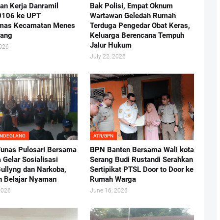
an Kerja Danramil
Bak Polisi, Empat Oknum
0106 ke UPT
Wartawan Geledah Rumah
mas Kecamatan Menes
Terduga Pengedar Obat Keras,
lang
Keluarga Berencana Tempuh
Jalur Hukum
2026
July 22, 2026
ANDEGLANG
ATR/BPN
nas Pulosari Bersama
BPN Banten Bersama Wali kota
 Gelar Sosialisasi
Serang Budi Rustandi Serahkan
ullyng dan Narkoba,
Sertipikat PTSL Door to Door ke
n Belajar Nyaman
Rumah Warga
2026
June 16, 2026