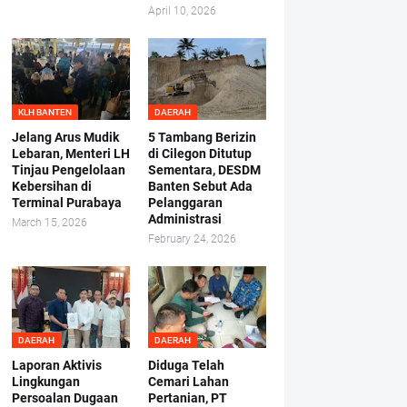
April 10, 2026
KLH BANTEN
DAERAH
Jelang Arus Mudik
5 Tambang Berizin
Lebaran, Menteri LH
di Cilegon Ditutup
Tinjau Pengelolaan
Sementara, DESDM
Kebersihan di
Banten Sebut Ada
Terminal Purabaya
Pelanggaran
Administrasi
March 15, 2026
February 24, 2026
DAERAH
DAERAH
Laporan Aktivis
Diduga Telah
Lingkungan
Cemari Lahan
Persoalan Dugaan
Pertanian, PT