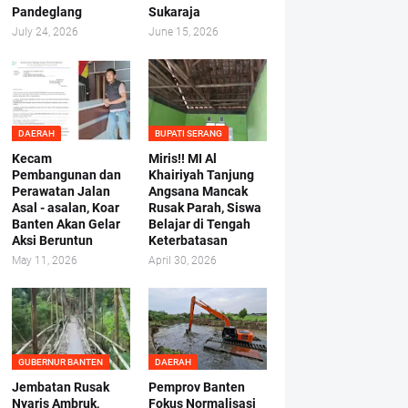
Pandeglang
Sukaraja
July 24, 2026
June 15, 2026
DAERAH
BUPATI SERANG
Kecam
Miris!! MI Al
Pembangunan dan
Khairiyah Tanjung
Perawatan Jalan
Angsana Mancak
Asal - asalan, Koar
Rusak Parah, Siswa
Banten Akan Gelar
Belajar di Tengah
Aksi Beruntun
Keterbatasan
May 11, 2026
April 30, 2026
GUBERNUR BANTEN
DAERAH
Jembatan Rusak
Pemprov Banten
Nyaris Ambruk,
Fokus Normalisasi