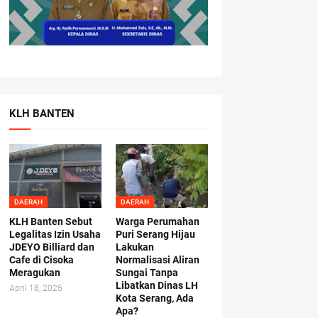
KLH BANTEN
DAERAH
DAERAH
KLH Banten Sebut
Warga Perumahan
Legalitas Izin Usaha
Puri Serang Hijau
JDEYO Billiard dan
Lakukan
Cafe di Cisoka
Normalisasi Aliran
Meragukan
Sungai Tanpa
Libatkan Dinas LH
April 18, 2026
Kota Serang, Ada
Apa?