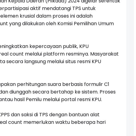
han Kepala Daerah (Pilkada) 2024 digelar serentak
erpartisipasi aktif mendatangi TPS untuk
 elemen krusial dalam proses ini adalah
ount yang dilakukan oleh Komisi Pemilihan Umum
ningkatkan kepercayaan publik, KPU
real count melalui platform resminya. Masyarakat
secara langsung melalui situs resmi KPU
upakan perhitungan suara berbasis formulir C1
dan diunggah secara bertahap ke sistem. Proses
au hasil Pemilu melalui portal resmi KPU.
KPPS dan saksi di TPS dengan bantuan alat
 real count memerlukan waktu beberapa hari