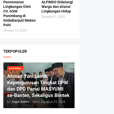
Pencemaran
ALPINDO Didatangi
Lingkungan Oleh
Warga dan aliansi
CV. GSM
Lingkungan Hidup
Panimbang di
October 01, 2025
tindaklanjuti Mabes
Polri
October 15, 2025
TERPOPULER
NASIONAL
Ahmad Yani Lantik
Kepengurusan Tingkat DPW
dan DPD Partai MASYUMI
se-Banten, Sekaligus Bimtek
by
Jagat Antero
-
Senin, Agustus 03, 2026