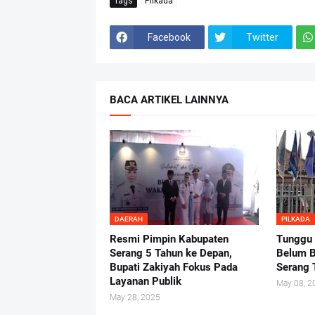
Tags
Pilkada
Facebook
Twitter
BACA ARTIKEL LAINNYA
DAERAH
PILKADA
Resmi Pimpin Kabupaten
Tunggu
Serang 5 Tahun ke Depan,
Belum B
Bupati Zakiyah Fokus Pada
Serang 
Layanan Publik
May 08, 2
May 28, 2025