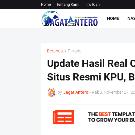
Home
Tentang Kami
Info Iklan
HOME
NA
Beranda
Pilkada
Update Hasil Real 
Situs Resmi KPU, B
by
Jagat Antero
-
Rabu, November 27, 2