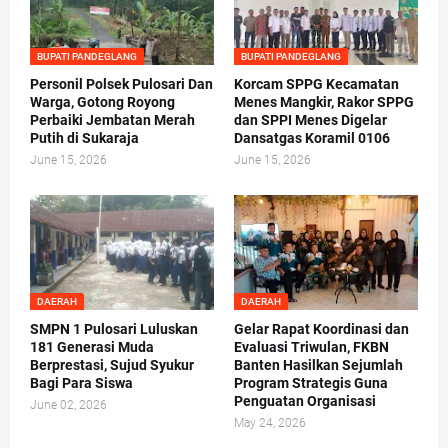
BUPATI PANDEGLANG
BUPATI PANDEGLANG
Personil Polsek Pulosari Dan
Korcam SPPG Kecamatan
Warga, Gotong Royong
Menes Mangkir, Rakor SPPG
Perbaiki Jembatan Merah
dan SPPI Menes Digelar
Putih di Sukaraja
Dansatgas Koramil 0106
June 15, 2026
June 15, 2026
DAERAH
DAERAH
SMPN 1 Pulosari Luluskan
Gelar Rapat Koordinasi dan
181 Generasi Muda
Evaluasi Triwulan, FKBN
Berprestasi, Sujud Syukur
Banten Hasilkan Sejumlah
Bagi Para Siswa
Program Strategis Guna
Penguatan Organisasi
June 02, 2026
May 24, 2026