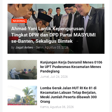
NASIONAL
Ahmad Yani Lantik Kepengurusan
Tingkat DPW dan DPD Partai MASYUMI
se-Banten, Sekaligus Bimtek
by
Jagat Antero
-
Senin, Agustus 03, 2026
Kunjungan Kerja Danramil Menes 0106
ke UPT Puskesmas Kecamatan Menes
Pandeglang
Jumat, Juli 24, 2026
Lomba Gerak Jalan HUT RI Ke 81 di
Kecamatan Labuan Tetap Berjalan,
Meski Jumlah Peserta dibawah 300
Orang
Kamis, Agustus 06, 2026