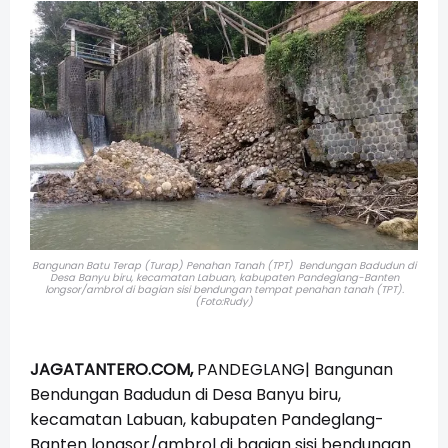
Bangunan Batu Terap (Turap) Penahan Tanah (TPT) Bendungan Badudun di
Desa Banyu biru, kecamatan Labuan, kabupaten Pandeglang-Banten
longsor/ambrol di bagian sisi bendungan tempat penahan tanah (TPT).
(Foto:Rudy)
JAGATANTERO.COM,
PANDEGLANG| Bangunan
Bendungan Badudun di Desa Banyu biru,
kecamatan Labuan, kabupaten Pandeglang-
Banten longsor/ambrol di bagian sisi bendungan