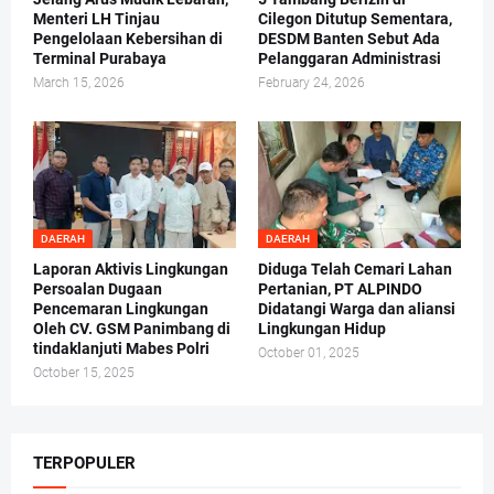
Menteri LH Tinjau
Cilegon Ditutup Sementara,
Pengelolaan Kebersihan di
DESDM Banten Sebut Ada
Terminal Purabaya
Pelanggaran Administrasi
March 15, 2026
February 24, 2026
DAERAH
DAERAH
Laporan Aktivis Lingkungan
Diduga Telah Cemari Lahan
Persoalan Dugaan
Pertanian, PT ALPINDO
Pencemaran Lingkungan
Didatangi Warga dan aliansi
Oleh CV. GSM Panimbang di
Lingkungan Hidup
tindaklanjuti Mabes Polri
October 01, 2025
October 15, 2025
TERPOPULER