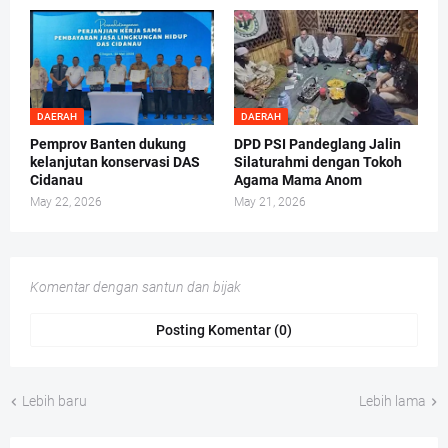
DAERAH
DAERAH
Pemprov Banten dukung
DPD PSI Pandeglang Jalin
kelanjutan konservasi DAS
Silaturahmi dengan Tokoh
Cidanau
Agama Mama Anom
May 22, 2026
May 21, 2026
Komentar dengan santun dan bijak
Posting Komentar (0)
Lebih baru
Lebih lama