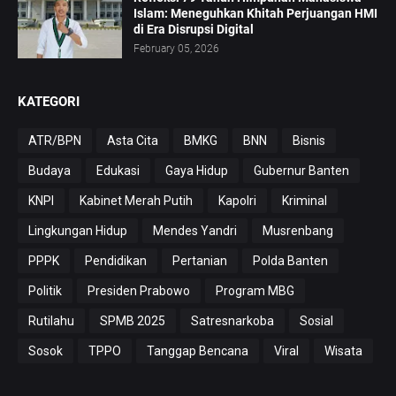
Islam: Meneguhkan Khitah Perjuangan HMI
di Era Disrupsi Digital
February 05, 2026
KATEGORI
ATR/BPN
Asta Cita
BMKG
BNN
Bisnis
Budaya
Edukasi
Gaya Hidup
Gubernur Banten
KNPI
Kabinet Merah Putih
Kapolri
Kriminal
Lingkungan Hidup
Mendes Yandri
Musrenbang
PPPK
Pendidikan
Pertanian
Polda Banten
Politik
Presiden Prabowo
Program MBG
Rutilahu
SPMB 2025
Satresnarkoba
Sosial
Sosok
TPPO
Tanggap Bencana
Viral
Wisata