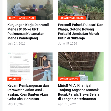
BUPATI PANDEGLANG
BUPATI PANDEGLANG
Kunjungan Kerja Danramil
Personil Polsek Pulosari Dan
Menes 0106 ke UPT
Warga, Gotong Royong
Puskesmas Kecamatan
Perbaiki Jembatan Merah
Menes Pandeglang
Putih di Sukaraja
July 24, 2026
June 15, 2026
DAERAH
BUPATI SERANG
Kecam Pembangunan dan
Miris!! MI Al Khairiyah
Perawatan Jalan Asal -
Tanjung Angsana Mancak
asalan, Koar Banten Akan
Rusak Parah, Siswa Belajar
Gelar Aksi Beruntun
di Tengah Keterbatasan
May 11, 2026
April 30, 2026