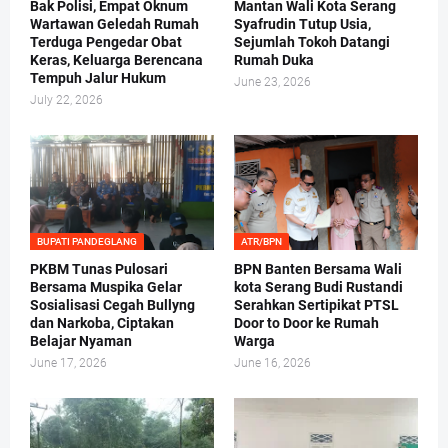
Bak Polisi, Empat Oknum
Mantan Wali Kota Serang
Wartawan Geledah Rumah
Syafrudin Tutup Usia,
Terduga Pengedar Obat
Sejumlah Tokoh Datangi
Keras, Keluarga Berencana
Rumah Duka
Tempuh Jalur Hukum
June 23, 2026
July 22, 2026
BUPATI PANDEGLANG
ATR/BPN
PKBM Tunas Pulosari
BPN Banten Bersama Wali
Bersama Muspika Gelar
kota Serang Budi Rustandi
Sosialisasi Cegah Bullyng
Serahkan Sertipikat PTSL
dan Narkoba, Ciptakan
Door to Door ke Rumah
Belajar Nyaman
Warga
June 17, 2026
June 16, 2026