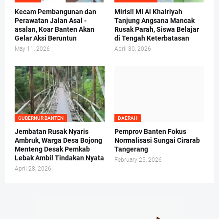
Kecam Pembangunan dan
Miris!! MI Al Khairiyah
Perawatan Jalan Asal -
Tanjung Angsana Mancak
asalan, Koar Banten Akan
Rusak Parah, Siswa Belajar
Gelar Aksi Beruntun
di Tengah Keterbatasan
May 11, 2026
April 30, 2026
GUBERNUR BANTEN
DAERAH
Jembatan Rusak Nyaris
Pemprov Banten Fokus
Ambruk, Warga Desa Bojong
Normalisasi Sungai Cirarab
Menteng Desak Pemkab
Tangerang
Lebak Ambil Tindakan Nyata
February 25, 2026
April 28, 2026