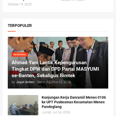
October 15, 2025
TERPOPULER
NASIONAL
Ahmad Yani Lantik Kepengurusan
Tingkat DPW dan DPD Partai MASYUMI
se-Banten, Sekaligus Bimtek
by
Jagat Antero
-
Senin, Agustus 03, 2026
Kunjungan Kerja Danramil Menes 0106
ke UPT Puskesmas Kecamatan Menes
Pandeglang
Jumat, Juli 24, 2026