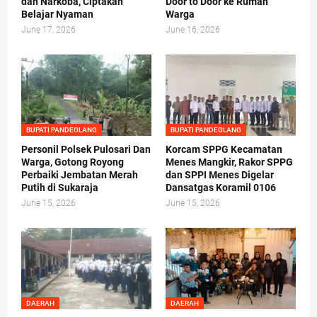
dan Narkoba, Ciptakan
Door to Door ke Rumah
Belajar Nyaman
Warga
June 17, 2026
June 16, 2026
BUPATI PANDEGLANG
BUPATI PANDEGLANG
Personil Polsek Pulosari Dan
Korcam SPPG Kecamatan
Warga, Gotong Royong
Menes Mangkir, Rakor SPPG
Perbaiki Jembatan Merah
dan SPPI Menes Digelar
Putih di Sukaraja
Dansatgas Koramil 0106
June 15, 2026
June 15, 2026
DAERAH
DAERAH