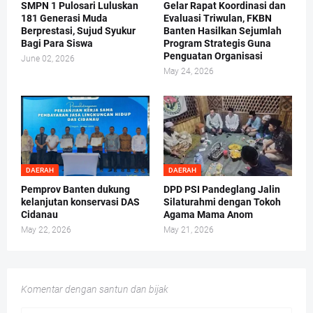
SMPN 1 Pulosari Luluskan
Gelar Rapat Koordinasi dan
181 Generasi Muda
Evaluasi Triwulan, FKBN
Berprestasi, Sujud Syukur
Banten Hasilkan Sejumlah
Bagi Para Siswa
Program Strategis Guna
Penguatan Organisasi
June 02, 2026
May 24, 2026
DAERAH
DAERAH
Pemprov Banten dukung
DPD PSI Pandeglang Jalin
kelanjutan konservasi DAS
Silaturahmi dengan Tokoh
Cidanau
Agama Mama Anom
May 22, 2026
May 21, 2026
Komentar dengan santun dan bijak