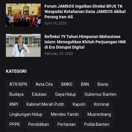
Forum JAMSOS Ingatkan Direksi BPJS TK
Waspadai Ketahanan Dana JAMSOS Akibat
Perang Iran-AS
April 16, 2026
Refleksi 79 Tahun Himpunan Mahasiswa
Islam: Meneguhkan Khitah Perjuangan HMI
di Era Disrupsi Digital
February 05, 2026
KATEGORI
ATR/BPN
Asta Cita
BMKG
BNN
Bisnis
Budaya
Edukasi
Gaya Hidup
Gubernur Banten
KNPI
Kabinet Merah Putih
Kapolri
Kriminal
Lingkungan Hidup
Mendes Yandri
Musrenbang
PPPK
Pendidikan
Pertanian
Polda Banten