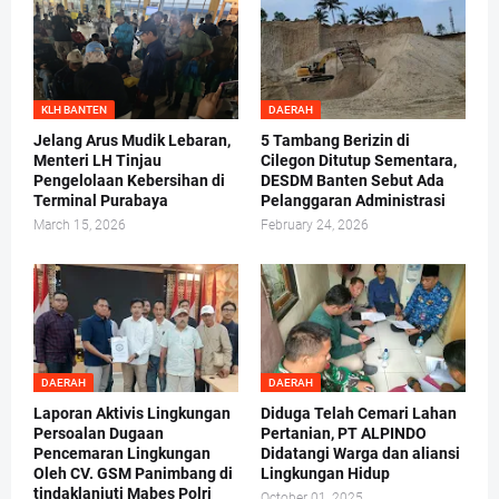
KLH BANTEN
DAERAH
Jelang Arus Mudik Lebaran,
5 Tambang Berizin di
Menteri LH Tinjau
Cilegon Ditutup Sementara,
Pengelolaan Kebersihan di
DESDM Banten Sebut Ada
Terminal Purabaya
Pelanggaran Administrasi
March 15, 2026
February 24, 2026
DAERAH
DAERAH
Laporan Aktivis Lingkungan
Diduga Telah Cemari Lahan
Persoalan Dugaan
Pertanian, PT ALPINDO
Pencemaran Lingkungan
Didatangi Warga dan aliansi
Oleh CV. GSM Panimbang di
Lingkungan Hidup
tindaklanjuti Mabes Polri
October 01, 2025