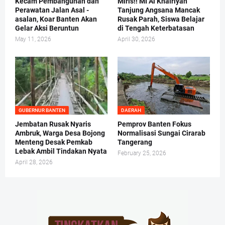
Kecam Pembangunan dan
Miris!! MI Al Khairiyah
Perawatan Jalan Asal -
Tanjung Angsana Mancak
asalan, Koar Banten Akan
Rusak Parah, Siswa Belajar
Gelar Aksi Beruntun
di Tengah Keterbatasan
May 11, 2026
April 30, 2026
GUBERNUR BANTEN
DAERAH
Jembatan Rusak Nyaris
Pemprov Banten Fokus
Ambruk, Warga Desa Bojong
Normalisasi Sungai Cirarab
Menteng Desak Pemkab
Tangerang
Lebak Ambil Tindakan Nyata
February 25, 2026
April 28, 2026