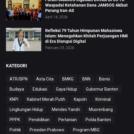
Waspadai Ketahanan Dana JAMSOS Akibat
Perang Iran-AS
April 16, 2026
Refleksi 79 Tahun Himpunan Mahasiswa
Islam: Meneguhkan Khitah Perjuangan HMI
di Era Disrupsi Digital
February 05, 2026
KATEGORI
ATR/BPN
Asta Cita
BMKG
BNN
Bisnis
Budaya
Edukasi
Gaya Hidup
Gubernur Banten
KNPI
Kabinet Merah Putih
Kapolri
Kriminal
Lingkungan Hidup
Mendes Yandri
Musrenbang
PPPK
Pendidikan
Pertanian
Polda Banten
Politik
Presiden Prabowo
Program MBG