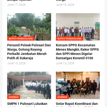
June 17, 2026
June 16, 2026
BUPATI PANDEGLANG
BUPATI PANDEGLANG
Personil Polsek Pulosari Dan
Korcam SPPG Kecamatan
Warga, Gotong Royong
Menes Mangkir, Rakor SPPG
Perbaiki Jembatan Merah
dan SPPI Menes Digelar
Putih di Sukaraja
Dansatgas Koramil 0106
June 15, 2026
June 15, 2026
DAERAH
DAERAH
SMPN 1 Pulosari Luluskan
Gelar Rapat Koordinasi dan