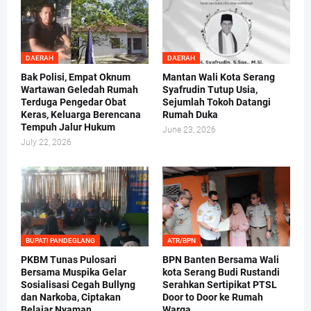
DAERAH
DAERAH
Bak Polisi, Empat Oknum
Mantan Wali Kota Serang
Wartawan Geledah Rumah
Syafrudin Tutup Usia,
Terduga Pengedar Obat
Sejumlah Tokoh Datangi
Keras, Keluarga Berencana
Rumah Duka
Tempuh Jalur Hukum
June 23, 2026
July 22, 2026
BUPATI PANDEGLANG
ATR/BPN
PKBM Tunas Pulosari
BPN Banten Bersama Wali
Bersama Muspika Gelar
kota Serang Budi Rustandi
Sosialisasi Cegah Bullyng
Serahkan Sertipikat PTSL
dan Narkoba, Ciptakan
Door to Door ke Rumah
Belajar Nyaman
Warga