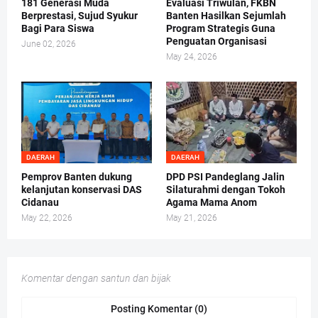
181 Generasi Muda
Evaluasi Triwulan, FKBN
Berprestasi, Sujud Syukur
Banten Hasilkan Sejumlah
Bagi Para Siswa
Program Strategis Guna
Penguatan Organisasi
June 02, 2026
May 24, 2026
DAERAH
DAERAH
Pemprov Banten dukung
DPD PSI Pandeglang Jalin
kelanjutan konservasi DAS
Silaturahmi dengan Tokoh
Cidanau
Agama Mama Anom
May 22, 2026
May 21, 2026
Komentar dengan santun dan bijak
Posting Komentar (0)