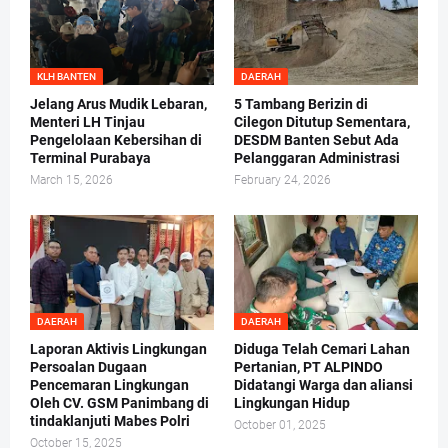
KLH BANTEN
DAERAH
Jelang Arus Mudik Lebaran,
5 Tambang Berizin di
Menteri LH Tinjau
Cilegon Ditutup Sementara,
Pengelolaan Kebersihan di
DESDM Banten Sebut Ada
Terminal Purabaya
Pelanggaran Administrasi
March 15, 2026
February 24, 2026
DAERAH
DAERAH
Laporan Aktivis Lingkungan
Diduga Telah Cemari Lahan
Persoalan Dugaan
Pertanian, PT ALPINDO
Pencemaran Lingkungan
Didatangi Warga dan aliansi
Oleh CV. GSM Panimbang di
Lingkungan Hidup
tindaklanjuti Mabes Polri
October 01, 2025
October 15, 2025