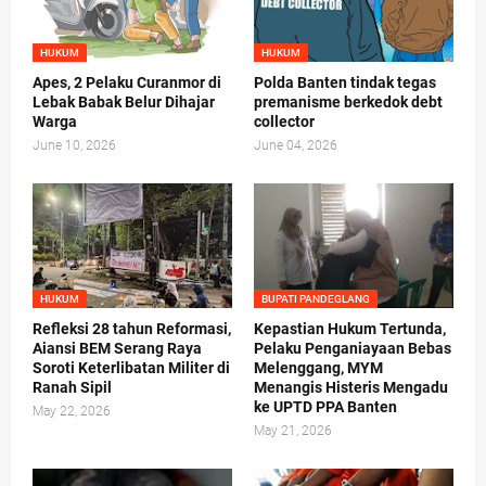
HUKUM
HUKUM
Apes, 2 Pelaku Curanmor di
Polda Banten tindak tegas
Lebak Babak Belur Dihajar
premanisme berkedok debt
Warga
collector
June 10, 2026
June 04, 2026
HUKUM
BUPATI PANDEGLANG
Refleksi 28 tahun Reformasi,
Kepastian Hukum Tertunda,
Aiansi BEM Serang Raya
Pelaku Penganiayaan Bebas
Soroti Keterlibatan Militer di
Melenggang, MYM
Ranah Sipil
Menangis Histeris Mengadu
ke UPTD PPA Banten
May 22, 2026
May 21, 2026