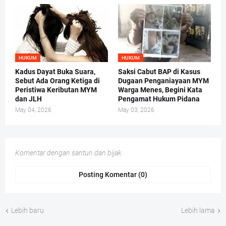
HUKUM
HUKUM
Kadus Dayat Buka Suara,
Saksi Cabut BAP di Kasus
Sebut Ada Orang Ketiga di
Dugaan Penganiayaan MYM
Peristiwa Keributan MYM
Warga Menes, Begini Kata
dan JLH
Pengamat Hukum Pidana
May 04, 2026
May 03, 2026
Komentar dengan santun dan bijak
Posting Komentar (0)
Lebih baru
Lebih lama