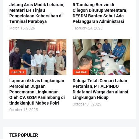
Jelang Arus Mudik Lebaran,
5 Tambang Berizin di
Menteri LH Tinjau
Cilegon Ditutup Sementara,
Pengelolaan Kebersihan di
DESDM Banten Sebut Ada
Terminal Purabaya
Pelanggaran Administrasi
March 15, 2026
February 24, 2026
DAERAH
DAERAH
Laporan Aktivis Lingkungan
Diduga Telah Cemari Lahan
Persoalan Dugaan
Pertanian, PT ALPINDO
Pencemaran Lingkungan
Didatangi Warga dan aliansi
Oleh CV. GSM Panimbang di
Lingkungan Hidup
tindaklanjuti Mabes Polri
October 01, 2025
October 15, 2025
TERPOPULER