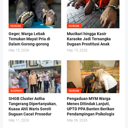
HUKUM
HUKUM
Geger, Warga Lebak
Mucikari hingga Kasir
Temukan Mayat Pria di
Karaoke Jadi Tersangka
Dalam Gorong-gorong
Dugaan Prostitusi Anak
May 15, 2026
May 15, 2026
DAERAH
HUKUM
SHGB Cluster Astha
Pengaduan MYM Warga
Tangerang Dipertanyakan,
Menes Ditindak Lanjuti,
Kuasa Ahli Waris Soroti
UPTD PPA Banten Berikan
Dugaan Cacat Prosedur
Pendampingan Psikologis
May 11, 2026
May 06, 2026