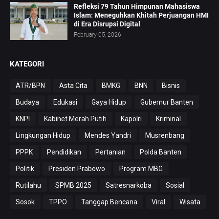
Refleksi 79 Tahun Himpunan Mahasiswa
Islam: Meneguhkan Khitah Perjuangan HMI
di Era Disrupsi Digital
February 05, 2026
KATEGORI
ATR/BPN
Asta Cita
BMKG
BNN
Bisnis
Budaya
Edukasi
Gaya Hidup
Gubernur Banten
KNPI
Kabinet Merah Putih
Kapolri
Kriminal
Lingkungan Hidup
Mendes Yandri
Musrenbang
PPPK
Pendidikan
Pertanian
Polda Banten
Politik
Presiden Prabowo
Program MBG
Rutilahu
SPMB 2025
Satresnarkoba
Sosial
Sosok
TPPO
Tanggap Bencana
Viral
Wisata