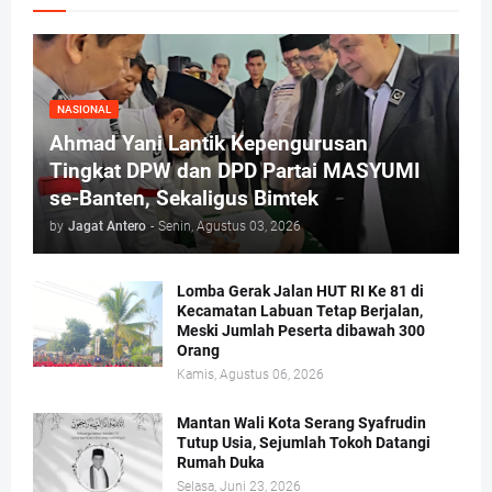
NASIONAL
Ahmad Yani Lantik Kepengurusan
Tingkat DPW dan DPD Partai MASYUMI
se-Banten, Sekaligus Bimtek
by
Jagat Antero
-
Senin, Agustus 03, 2026
Lomba Gerak Jalan HUT RI Ke 81 di
Kecamatan Labuan Tetap Berjalan,
Meski Jumlah Peserta dibawah 300
Orang
Kamis, Agustus 06, 2026
Mantan Wali Kota Serang Syafrudin
Tutup Usia, Sejumlah Tokoh Datangi
Rumah Duka
Selasa, Juni 23, 2026