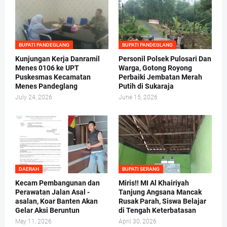
BUPATI PANDEGLANG
BUPATI PANDEGLANG
Kunjungan Kerja Danramil
Personil Polsek Pulosari Dan
Menes 0106 ke UPT
Warga, Gotong Royong
Puskesmas Kecamatan
Perbaiki Jembatan Merah
Menes Pandeglang
Putih di Sukaraja
July 24, 2026
June 15, 2026
DAERAH
BUPATI SERANG
Kecam Pembangunan dan
Miris!! MI Al Khairiyah
Perawatan Jalan Asal -
Tanjung Angsana Mancak
asalan, Koar Banten Akan
Rusak Parah, Siswa Belajar
Gelar Aksi Beruntun
di Tengah Keterbatasan
May 11, 2026
April 30, 2026