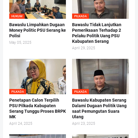
HUKUM
PILKADA
Bawaslu Limpahkan Dugaan
Bawaslu Tidak Lanjutkan
Money Politic PSU Serang ke
Pemeriksaan Terhadap 2
Polisi
Pelaku Politik Uang PSU
Kabupaten Serang
May 05, 2025
April 29, 2025
PILKADA
PILKADA
Penetapan Calon Terpilih
Bawaslu Kabupaten Serang
PSU Pilkada Kabupaten
Dalami Dugaan Politik Uang
Serang Tunggu Proses BRPK
saat Pemungutan Suara
MK
Ulang
April 24, 2025
April 23, 2025