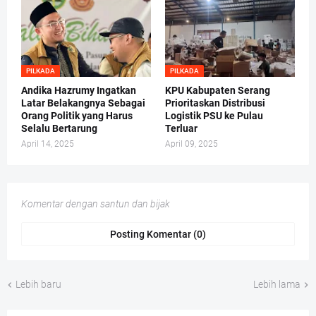
PILKADA
PILKADA
Andika Hazrumy Ingatkan
KPU Kabupaten Serang
Latar Belakangnya Sebagai
Prioritaskan Distribusi
Orang Politik yang Harus
Logistik PSU ke Pulau
Selalu Bertarung
Terluar
April 14, 2025
April 09, 2025
Komentar dengan santun dan bijak
Posting Komentar (0)
Lebih baru
Lebih lama