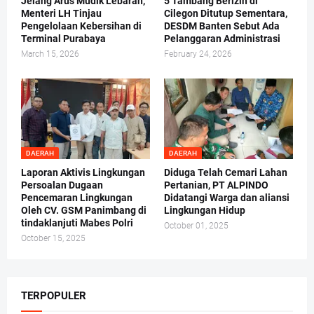
Jelang Arus Mudik Lebaran,
5 Tambang Berizin di
Menteri LH Tinjau
Cilegon Ditutup Sementara,
Pengelolaan Kebersihan di
DESDM Banten Sebut Ada
Terminal Purabaya
Pelanggaran Administrasi
March 15, 2026
February 24, 2026
DAERAH
DAERAH
Laporan Aktivis Lingkungan
Diduga Telah Cemari Lahan
Persoalan Dugaan
Pertanian, PT ALPINDO
Pencemaran Lingkungan
Didatangi Warga dan aliansi
Oleh CV. GSM Panimbang di
Lingkungan Hidup
tindaklanjuti Mabes Polri
October 01, 2025
October 15, 2025
TERPOPULER