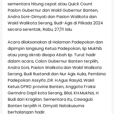
sementara hitung cepat atau Quick Count
Paslon Gubernur dan Wakil Gubernur Banten,
Andra Soni-Dimyati dan Paslon Walikota dan
Wakil Walikota Serang, Budi-Agis di Pilkada 2024
secara serentak, Rabu, 27/11 lalu.
Acara dilaksanakan di Halaman Padepokan dan
dipimpin langsung Ketua Padepokan, Iip Mukhib
atau yang akrab disapa Abah Iip. T
urut hadir
dalam acara, Calon Gubernur Banten terpilih,
Andra Soni, Paslon W
alikota dan Wakil Walikota
Serang, Budi Rustandi dan Nur Agis Aulia,
P
embina
Padepokan Assyifa ,DR. H.Agus Rasyid, Wakil
Ketua DPRD provinsi Banten, Anggota Fraksi
Gerindra Dapil kota Serang, Bilal, KH.Mukhizi, H
Budi dari Kragilan. Sementara itu, Cawagub
Banten terpilih H. Dimyati Natakusuma
berhalangan hadir.