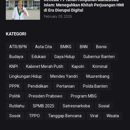
Islam: Meneguhkan Khitah Perjuangan HMI
di Era Disrupsi Digital
February 05, 2026
KATEGORI
ATR/BPN
Asta Cita
BMKG
BNN
Bisnis
Budaya
Edukasi
Gaya Hidup
Gubernur Banten
KNPI
Kabinet Merah Putih
Kapolri
Kriminal
Lingkungan Hidup
Mendes Yandri
Musrenbang
PPPK
Pendidikan
Pertanian
Polda Banten
Politik
Presiden Prabowo
Program MBG
Rutilahu
SPMB 2025
Satresnarkoba
Sosial
Sosok
TPPO
Tanggap Bencana
Viral
Wisata