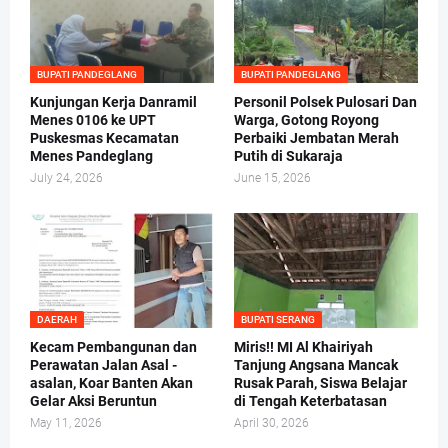
BUPATI PANDEGLANG
BUPATI PANDEGLANG
Kunjungan Kerja Danramil
Personil Polsek Pulosari Dan
Menes 0106 ke UPT
Warga, Gotong Royong
Puskesmas Kecamatan
Perbaiki Jembatan Merah
Menes Pandeglang
Putih di Sukaraja
July 24, 2026
June 15, 2026
DAERAH
BUPATI SERANG
Kecam Pembangunan dan
Miris!! MI Al Khairiyah
Perawatan Jalan Asal -
Tanjung Angsana Mancak
asalan, Koar Banten Akan
Rusak Parah, Siswa Belajar
Gelar Aksi Beruntun
di Tengah Keterbatasan
May 11, 2026
April 30, 2026