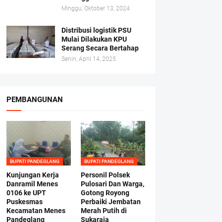
Minggu, Oktober 13, 2024
Distribusi logistik PSU
Mulai Dilakukan KPU
Serang Secara Bertahap
Senin, April 14, 2025
PEMBANGUNAN
BUPATI PANDEGLANG
BUPATI PANDEGLANG
Kunjungan Kerja
Personil Polsek
Danramil Menes
Pulosari Dan Warga,
0106 ke UPT
Gotong Royong
Puskesmas
Perbaiki Jembatan
Kecamatan Menes
Merah Putih di
Pandeglang
Sukaraja