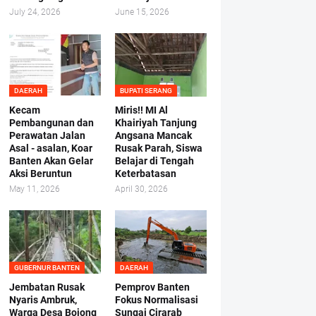
July 24, 2026
June 15, 2026
DAERAH
BUPATI SERANG
Kecam
Miris!! MI Al
Pembangunan dan
Khairiyah Tanjung
Perawatan Jalan
Angsana Mancak
Asal - asalan, Koar
Rusak Parah, Siswa
Banten Akan Gelar
Belajar di Tengah
Aksi Beruntun
Keterbatasan
May 11, 2026
April 30, 2026
GUBERNUR BANTEN
DAERAH
Jembatan Rusak
Pemprov Banten
Nyaris Ambruk,
Fokus Normalisasi
Warga Desa Bojong
Sungai Cirarab