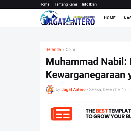
Home
Tentang Kami
Info Iklan
HOME
NA
Beranda
Opini
Muhammad Nabil: 
Kewarganegaraan y
by
Jagat Antero
-
Selasa, Desember 17, 