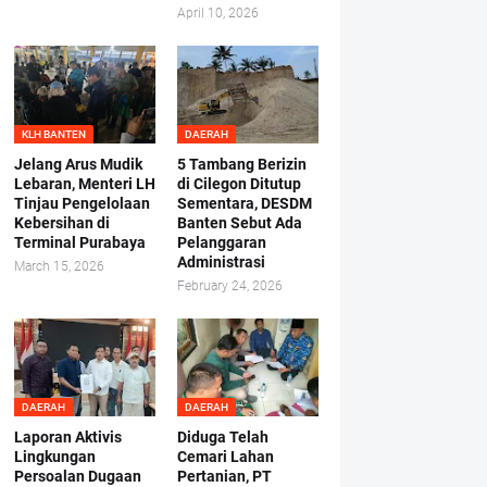
April 10, 2026
KLH BANTEN
DAERAH
Jelang Arus Mudik
5 Tambang Berizin
Lebaran, Menteri LH
di Cilegon Ditutup
Tinjau Pengelolaan
Sementara, DESDM
Kebersihan di
Banten Sebut Ada
Terminal Purabaya
Pelanggaran
Administrasi
March 15, 2026
February 24, 2026
DAERAH
DAERAH
Laporan Aktivis
Diduga Telah
Lingkungan
Cemari Lahan
Persoalan Dugaan
Pertanian, PT