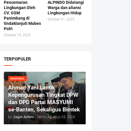
Pencemaran
ALPINDO Didatangi
Lingkungan Oleh
Warga dan aliansi
CV. GSM
Lingkungan Hidup
Panimbang di
October 01, 2025
tindaklanjuti Mabes
Polri
October 15, 2025
TERPOPULER
NASIONAL
Ahmad Yani Lantik
Kepengurusan Tingkat DPW
dan DPD Partai MASYUMI
se-Banten, Sekaligus Bimtek
by
Jagat Antero
-
Senin, Agustus 03, 2026