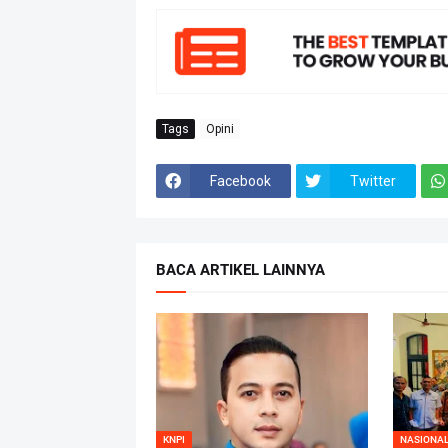
Tags
Opini
Facebook
Twitter
BACA ARTIKEL LAINNYA
KNPI
NASIONA