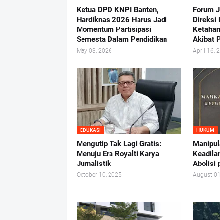
Ketua DPD KNPI Banten,
Forum 
Hardiknas 2026 Harus Jadi
Direksi
Momentum Partisipasi
Ketaha
Semesta Dalam Pendidikan
Akibat 
May 03, 2026
April 16, 
EDUKASI
HUKUM
Mengutip Tak Lagi Gratis:
Manipul
Menuju Era Royalti Karya
Keadila
Jurnalistik
Abolisi
October 10, 2025
August 01