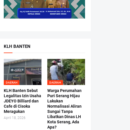
KLH BANTEN
DAERAH
DAERAH
KLH Banten Sebut
Warga Perumahan
Legalitas Izin Usaha
Puri Serang Hijau
JDEYO Billiard dan
Lakukan
Cafe di Cisoka
Normalisasi Aliran
Meragukan
Sungai Tanpa
Libatkan Dinas LH
April 18, 2026
Kota Serang, Ada
Apa?