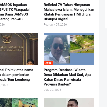
JAMSOS Ingatkan
Refleksi 79 Tahun Himpunan
 BPJS TK Waspadai
Mahasiswa Islam: Meneguhkan
nan Dana JAMSOS
Khitah Perjuangan HMI di Era
Perang Iran-AS
Disrupsi Digital
2026
February 05, 2026
OPINI
asi Politik atas nama
Program Destinasi Wisata
n dalam pemberian
Desa Dibiarkan Mati Suri, Apa
 pada Tom Lembong
Kabar Dinas Pariwisata
Provinsi Banten?
, 2025
July 20, 2025