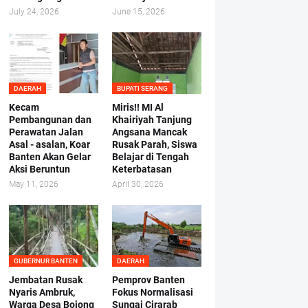
July 24, 2026
June 15, 2026
DAERAH
BUPATI SERANG
Kecam
Miris!! MI Al
Pembangunan dan
Khairiyah Tanjung
Perawatan Jalan
Angsana Mancak
Asal - asalan, Koar
Rusak Parah, Siswa
Banten Akan Gelar
Belajar di Tengah
Aksi Beruntun
Keterbatasan
May 11, 2026
April 30, 2026
GUBERNUR BANTEN
DAERAH
Jembatan Rusak
Pemprov Banten
Nyaris Ambruk,
Fokus Normalisasi
Warga Desa Bojong
Sungai Cirarab