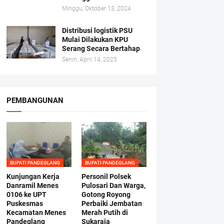
Minggu, Oktober 13, 2024
Distribusi logistik PSU
Mulai Dilakukan KPU
Serang Secara Bertahap
Senin, April 14, 2025
PEMBANGUNAN
BUPATI PANDEGLANG
BUPATI PANDEGLANG
Kunjungan Kerja
Personil Polsek
Danramil Menes
Pulosari Dan Warga,
0106 ke UPT
Gotong Royong
Puskesmas
Perbaiki Jembatan
Kecamatan Menes
Merah Putih di
Pandeglang
Sukaraja