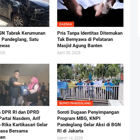
DAERAH
SN Tabrak Kerumunan
Pria Tanpa Identitas Ditemukan
i Pandeglang, Satu
Tak Bernyawa di Pelataran
Tewas
Masjid Agung Banten
026
April 30, 2026
BUPATI PANDEGLANG
a DPR RI dan DPRD
Soroti Dugaan Penyimpangan
Partai Nasdem, Arif
Program MBG, KNPI
Rika Kartikasari Gelar
Pandeglang Gelar Aksi di BGN
uasa Bersama
RI di Jakarta
uen
March 14, 2026