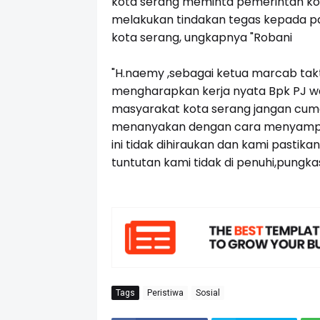
kota serang meminta pemerintah kot
melakukan tindakan tegas kepada 
kota serang, ungkapnya "Robani
"H.naemy ,sebagai ketua marcab ta
mengharapkan kerja nyata Bpk PJ wa
masyarakat kota serang jangan cuma j
menanyakan dengan cara menyampai
ini tidak dihiraukan dan kami pasti
tuntutan kami tidak di penuhi,pungka
Tags
Peristiwa
Sosial