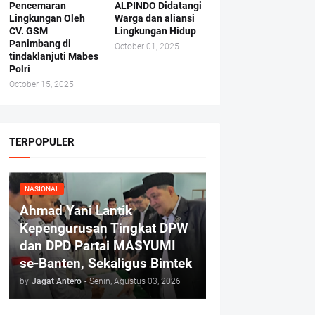
Pencemaran
ALPINDO Didatangi
Lingkungan Oleh
Warga dan aliansi
CV. GSM
Lingkungan Hidup
Panimbang di
October 01, 2025
tindaklanjuti Mabes
Polri
October 15, 2025
TERPOPULER
NASIONAL
Ahmad Yani Lantik
Kepengurusan Tingkat DPW
dan DPD Partai MASYUMI
se-Banten, Sekaligus Bimtek
by
Jagat Antero
-
Senin, Agustus 03, 2026