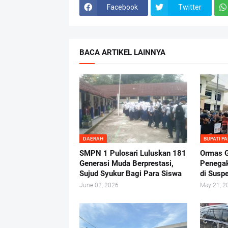
Facebook
Twitter
BACA ARTIKEL LAINNYA
DAERAH
BUPATI P
SMPN 1 Pulosari Luluskan 181
Ormas G
Generasi Muda Berprestasi,
Penega
Sujud Syukur Bagi Para Siswa
di Suspe
June 02, 2026
May 21, 2