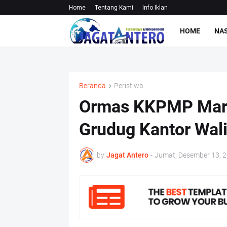
Home
Tentang Kami
Info Iklan
HOME
NA
Beranda
Peristiwa
Ormas KKPMP Mark
Grudug Kantor Wal
by
Jagat Antero
-
Jumat, Desember 13, 