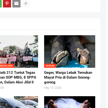
ANDEGLANG
HUKUM
aib 212 Tuntut Tegas
Geger, Warga Lebak Temukan
kan SOP MBG, 8 SPPG
Mayat Pria di Dalam Gorong-
n, Dalam Aksi Jilid II
gorong
026
May 15, 2026