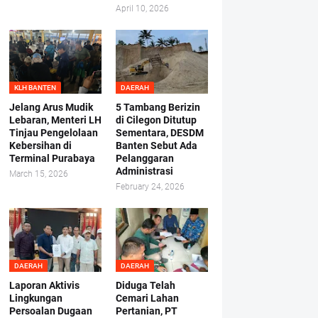
April 10, 2026
KLH BANTEN
DAERAH
Jelang Arus Mudik
5 Tambang Berizin
Lebaran, Menteri LH
di Cilegon Ditutup
Tinjau Pengelolaan
Sementara, DESDM
Kebersihan di
Banten Sebut Ada
Terminal Purabaya
Pelanggaran
Administrasi
March 15, 2026
February 24, 2026
DAERAH
DAERAH
Laporan Aktivis
Diduga Telah
Lingkungan
Cemari Lahan
Persoalan Dugaan
Pertanian, PT