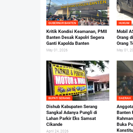
GUBERNUR BANTEN
HUKUM
Kritik Kondisi Keamanan, PMII
Mobil A
Banten Desak Kapolri Segera
Orang d
Ganti Kapolda Banten
Orang 
May 01, 2026
May 01, 2
BUPATI SERANG
DAERAH
Dishub Kabupaten Serang
Anggot
Sangkal Adanya Pungli di
Banten 
Lahan Parkir Eks Samsat
Rahman-
Cikande
Buka P
Konstit
April 24, 2026