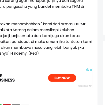
a serang agar menepati janjinya dan segera
para pengusaha yang bandel membuka THM di
ktakan menambahkan " kami dari ormas KKPMP
likota Serang dalam menyikapi keluhan
anji janji semata dan kami juga akan terus
kan pendapat di muka umum jika tuntutan kami
kan akan membawa masa yang lebih banyak jika
snya" H naemy. (
Red)