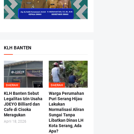
KLH BANTEN
DAERAH
DAERAH
KLH Banten Sebut
Warga Perumahan
Legalitas Izin Usaha
Puri Serang Hijau
JDEYO Billiard dan
Lakukan
Cafe di Cisoka
Normalisasi Aliran
Meragukan
Sungai Tanpa
Libatkan Dinas LH
April 18, 2026
Kota Serang, Ada
Apa?