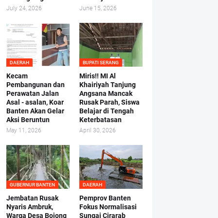
July 24, 2026
June 15, 2026
DAERAH
BUPATI SERANG
Kecam
Miris!! MI Al
Pembangunan dan
Khairiyah Tanjung
Perawatan Jalan
Angsana Mancak
Asal - asalan, Koar
Rusak Parah, Siswa
Banten Akan Gelar
Belajar di Tengah
Aksi Beruntun
Keterbatasan
May 11, 2026
April 30, 2026
GUBERNUR BANTEN
DAERAH
Jembatan Rusak
Pemprov Banten
Nyaris Ambruk,
Fokus Normalisasi
Warga Desa Bojong
Sungai Cirarab