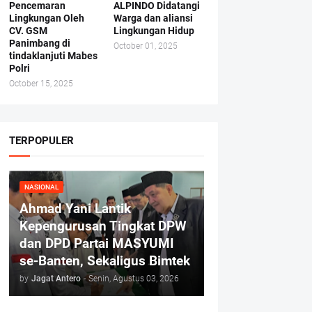
Pencemaran
ALPINDO Didatangi
Lingkungan Oleh
Warga dan aliansi
CV. GSM
Lingkungan Hidup
Panimbang di
October 01, 2025
tindaklanjuti Mabes
Polri
October 15, 2025
TERPOPULER
NASIONAL
Ahmad Yani Lantik
Kepengurusan Tingkat DPW
dan DPD Partai MASYUMI
se-Banten, Sekaligus Bimtek
by
Jagat Antero
-
Senin, Agustus 03, 2026