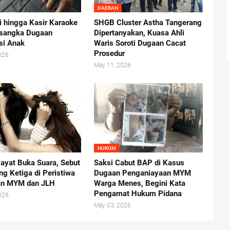
DAERAH
i hingga Kasir Karaoke
SHGB Cluster Astha Tangerang
rsangka Dugaan
Dipertanyakan, Kuasa Ahli
usi Anak
Waris Soroti Dugaan Cacat
Prosedur
026
May 11, 2026
HUKUM
ayat Buka Suara, Sebut
Saksi Cabut BAP di Kasus
ng Ketiga di Peristiwa
Dugaan Penganiayaan MYM
an MYM dan JLH
Warga Menes, Begini Kata
Pengamat Hukum Pidana
026
May 03, 2026