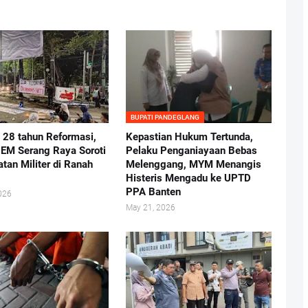
BUPATI PANDEGLANG
i 28 tahun Reformasi,
Kepastian Hukum Tertunda,
BEM Serang Raya Soroti
Pelaku Penganiayaan Bebas
atan Militer di Ranah
Melenggang, MYM Menangis
Histeris Mengadu ke UPTD
PPA Banten
026
May 21, 2026