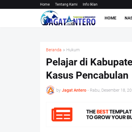
Home
Tentang Kami
Info Iklan
HOME
NA
Beranda
Hukum
Pelajar di Kabupat
Kasus Pencabulan
by
Jagat Antero
-
Rabu, Desember 18, 2