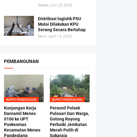
Selasa, Juni 23, 2026
Distribusi logistik PSU
Mulai Dilakukan KPU
Serang Secara Bertahap
Senin, April 14, 2025
PEMBANGUNAN
BUPATI PANDEGLANG
BUPATI PANDEGLANG
Kunjungan Kerja
Personil Polsek
Danramil Menes
Pulosari Dan Warga,
0106 ke UPT
Gotong Royong
Puskesmas
Perbaiki Jembatan
Kecamatan Menes
Merah Putih di
Pandeglang
Sukaraja