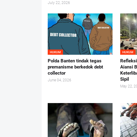
July 22, 2026
HUKUM
HUKUM
Polda Banten tindak tegas
Refleks
premanisme berkedok debt
Aiansi 
collector
Keterlib
Sipil
June 04, 2026
May 22, 2