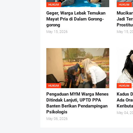
HUKUM
HUKUM
Geger, Warga Lebak Temukan
Mucikar
Mayat Pria di Dalam Gorong-
Jadi Te
gorong
Prostit
May 15, 2026
May 15, 2
HUKUM
HUKUM
Pengaduan MYM Warga Menes
Kadus D
Ditindak Lanjuti, UPTD PPA
Ada Ora
Banten Berikan Pendampingan
Keribut
Psikologis
May 04, 2
May 06, 2026