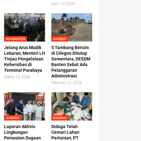
April 10, 2026
KLH BANTEN
DAERAH
Jelang Arus Mudik
5 Tambang Berizin
Lebaran, Menteri LH
di Cilegon Ditutup
Tinjau Pengelolaan
Sementara, DESDM
Kebersihan di
Banten Sebut Ada
Terminal Purabaya
Pelanggaran
Administrasi
March 15, 2026
February 24, 2026
DAERAH
DAERAH
Laporan Aktivis
Diduga Telah
Lingkungan
Cemari Lahan
Persoalan Dugaan
Pertanian, PT