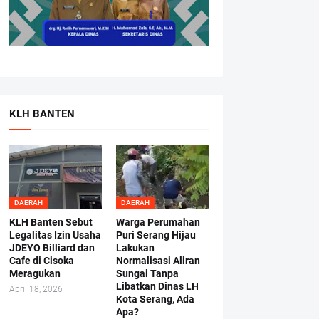
KLH BANTEN
DAERAH
DAERAH
KLH Banten Sebut
Warga Perumahan
Legalitas Izin Usaha
Puri Serang Hijau
JDEYO Billiard dan
Lakukan
Cafe di Cisoka
Normalisasi Aliran
Meragukan
Sungai Tanpa
Libatkan Dinas LH
April 18, 2026
Kota Serang, Ada
Apa?