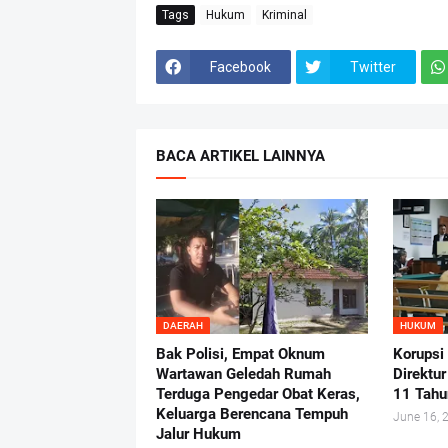
Tags
Hukum
Kriminal
Facebook
Twitter
BACA ARTIKEL LAINNYA
DAERAH
HUKUM
Bak Polisi, Empat Oknum
Korupsi
Wartawan Geledah Rumah
Direktu
Terduga Pengedar Obat Keras,
11 Tahu
Keluarga Berencana Tempuh
June 16, 
Jalur Hukum