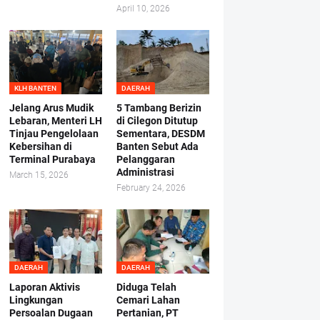
April 10, 2026
KLH BANTEN
DAERAH
Jelang Arus Mudik
5 Tambang Berizin
Lebaran, Menteri LH
di Cilegon Ditutup
Tinjau Pengelolaan
Sementara, DESDM
Kebersihan di
Banten Sebut Ada
Terminal Purabaya
Pelanggaran
Administrasi
March 15, 2026
February 24, 2026
DAERAH
DAERAH
Laporan Aktivis
Diduga Telah
Lingkungan
Cemari Lahan
Persoalan Dugaan
Pertanian, PT