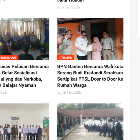
Jalur Hukum
2026
July 22, 2026
ANDEGLANG
ATR/BPN
nas Pulosari Bersama
BPN Banten Bersama Wali kota
 Gelar Sosialisasi
Serang Budi Rustandi Serahkan
ullyng dan Narkoba,
Sertipikat PTSL Door to Door ke
n Belajar Nyaman
Rumah Warga
2026
June 16, 2026