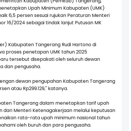
merintah Kabupaten (Pemkab) Tangerang,
ah menetapkan Upah Minimum Kabupaten (UMK)
naik 6,5 persen sesuai rujukan Peraturan Menteri
 16/2024 sebagai tindak lanjut Putusan MK
ker) Kabupaten Tangerang Rudi Hartono di
wa proses penetapan UMK tahun 2025
baru tersebut disepakati oleh seluruh dewan
ja dan pengusaha.
a dengan dewan pengupahan Kabupaten Tangerang
sen atau Rp299.129," katanya.
paten Tangerang dalam menetapkan tarif upah
an dari Menteri Ketenagakerjaan melalui keputusan
kenaikan rata-rata upah minimum nasional tahun
ipahami oleh buruh dan para pengusaha.