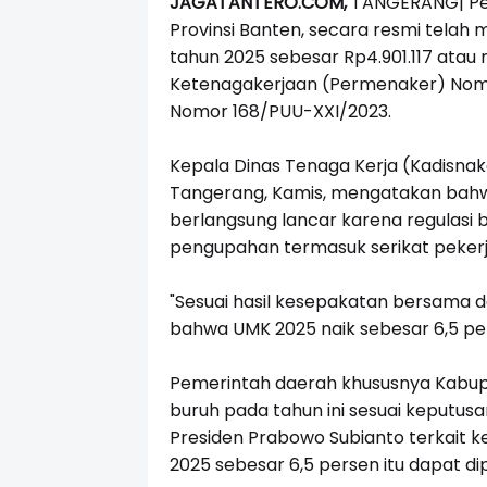
JAGATANTERO.COM,
TANGERANG| Pe
Provinsi Banten, secara resmi tel
tahun 2025 sebesar Rp4.901.117 atau 
Ketenagakerjaan (Permenaker) Nomor
Nomor 168/PUU-XXI/2023.
Kepala Dinas Tenaga Kerja (Kadisna
Tangerang, Kamis, mengatakan bah
berlangsung lancar karena regulasi 
pengupahan termasuk serikat peker
"Sesuai hasil kesepakatan bersam
bahwa UMK 2025 naik sebesar 6,5 per
Pemerintah daerah khususnya Kabu
buruh pada tahun ini sesuai keputus
Presiden Prabowo Subianto terkait 
2025 sebesar 6,5 persen itu dapat d