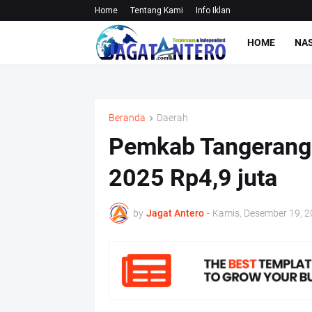
Home
Tentang Kami
Info Iklan
HOME
NA
Beranda
Daerah
Pemkab Tangerang
2025 Rp4,9 juta
by
Jagat Antero
-
Kamis, Desember 19, 2