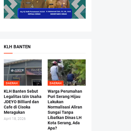
KLH BANTEN
DAERAH
DAERAH
KLH Banten Sebut
Warga Perumahan
Legalitas Izin Usaha
Puri Serang Hijau
JDEYO Billiard dan
Lakukan
Cafe di Cisoka
Normalisasi Aliran
Meragukan
Sungai Tanpa
Libatkan Dinas LH
April 18, 2026
Kota Serang, Ada
Apa?