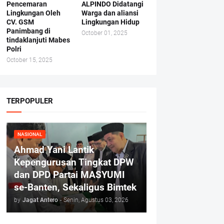
Pencemaran
ALPINDO Didatangi
Lingkungan Oleh
Warga dan aliansi
CV. GSM
Lingkungan Hidup
Panimbang di
October 01, 2025
tindaklanjuti Mabes
Polri
October 15, 2025
TERPOPULER
NASIONAL
Ahmad Yani Lantik
Kepengurusan Tingkat DPW
dan DPD Partai MASYUMI
se-Banten, Sekaligus Bimtek
by
Jagat Antero
-
Senin, Agustus 03, 2026