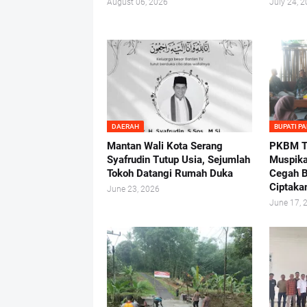
August 06, 2026
July 24, 
DAERAH
BUPATI P
Mantan Wali Kota Serang
PKBM Tu
Syafrudin Tutup Usia, Sejumlah
Muspika
Tokoh Datangi Rumah Duka
Cegah B
Ciptaka
June 23, 2026
June 17, 