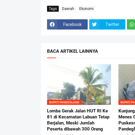
Tags
Daerah
Ekonomi
Facebook
Twitter
BACA ARTIKEL LAINNYA
BUPATI PANDEGLANG
BUPATI P
Lomba Gerak Jalan HUT RI Ke
Kunjung
81 di Kecamatan Labuan Tetap
Menes 
Berjalan, Meski Jumlah
Puskes
Peserta dibawah 300 Orang
Pandeg