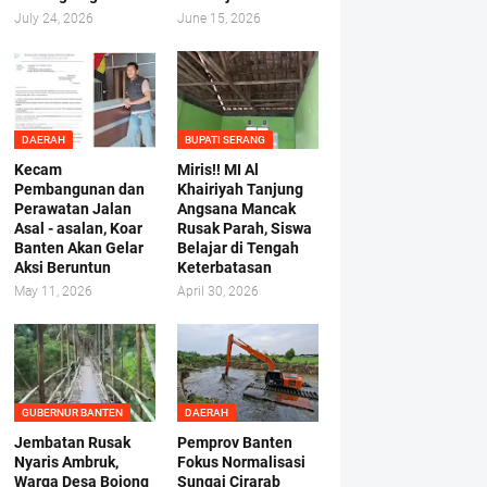
July 24, 2026
June 15, 2026
DAERAH
BUPATI SERANG
Kecam
Miris!! MI Al
Pembangunan dan
Khairiyah Tanjung
Perawatan Jalan
Angsana Mancak
Asal - asalan, Koar
Rusak Parah, Siswa
Banten Akan Gelar
Belajar di Tengah
Aksi Beruntun
Keterbatasan
May 11, 2026
April 30, 2026
GUBERNUR BANTEN
DAERAH
Jembatan Rusak
Pemprov Banten
Nyaris Ambruk,
Fokus Normalisasi
Warga Desa Bojong
Sungai Cirarab