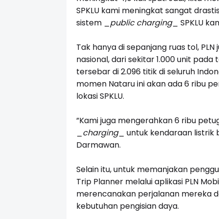
SPKLU kami meningkat sangat drastis.
sistem
_
public charging
_
SPKLU kami
Tak hanya di sepanjang ruas tol, PLN
nasional, dari sekitar 1.000 unit pada 
tersebar di 2.096 titik di seluruh In
momen Nataru ini akan ada 6 ribu pe
lokasi SPKLU.
”Kami juga mengerahkan 6 ribu pet
_
charging
_
untuk kendaraan listrik
Darmawan.
Selain itu, untuk memanjakan penggun
Trip Planner melalui aplikasi PLN Mob
merencanakan perjalanan mereka den
kebutuhan pengisian daya.