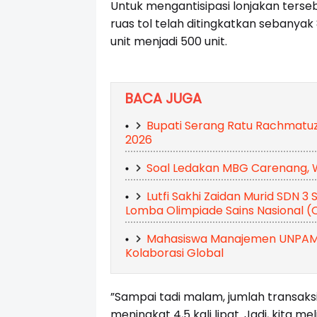
Untuk mengantisipasi lonjakan terse
ruas tol telah ditingkatkan sebanyak 
unit menjadi 500 unit.
BACA JUGA
Bupati Serang Ratu Rachmatu
2026
Soal Ledakan MBG Carenang, Wa
Lutfi Sakhi Zaidan Murid SDN 3 
Lomba Olimpiade Sains Nasional (
Mahasiswa Manajemen UNPAM Se
Kolaborasi Global
”Sampai tadi malam, jumlah transaks
meningkat 4,5 kali lipat. Jadi, kita m