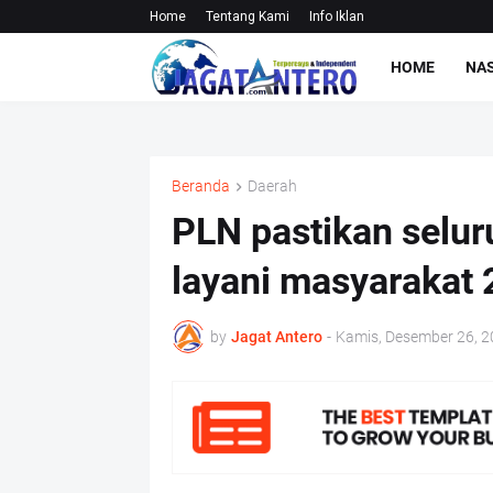
Home
Tentang Kami
Info Iklan
HOME
NA
Beranda
Daerah
PLN pastikan seluru
layani masyarakat 
by
Jagat Antero
-
Kamis, Desember 26, 2