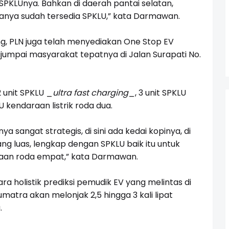
SPKLUnya. Bahkan di daerah pantai selatan,
uanya sudah tersedia SPKLU,” kata Darmawan.
ng, PLN juga telah menyediakan One Stop EV
 dijumpai masyarakat tepatnya di Jalan Surapati No.
2 unit SPKLU
_
ultra fast charging
_
, 3 unit SPKLU
LU kendaraan listrik roda dua.
a sangat strategis, di sini ada kedai kopinya, di
ng luas, lengkap dengan SPKLU baik itu untuk
aan roda empat,” kata Darmawan.
holistik prediksi pemudik EV yang melintas di
matra akan melonjak 2,5 hingga 3 kali lipat
.