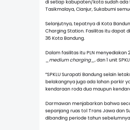
di setiap kabupaten/kota sudah ada 
Tasikmalaya, Cianjur, Sukabumi sem
Selanjutnya, tepatnya di Kota Bandu
Charging Station. Fasilitas itu dapat
36 Kota Bandung.
Dalam fasilitas itu PLN menyediakan 
_
medium charging
_
, dan 1 unit SPK
”SPKLU Surapati Bandung selain letakny
belakangnya juga ada lahan parkir ya
kendaraan roda dua maupun kendar
Darmawan menjabarkan bahwa secara 
sepanjang ruas tol Trans Jawa dan Su
dibanding periode tahun sebelumnya