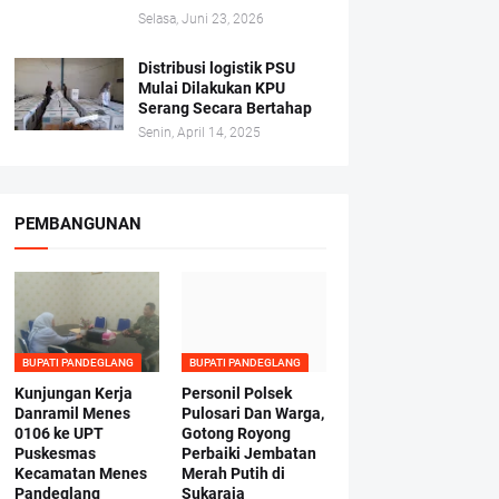
Selasa, Juni 23, 2026
Distribusi logistik PSU
Mulai Dilakukan KPU
Serang Secara Bertahap
Senin, April 14, 2025
PEMBANGUNAN
BUPATI PANDEGLANG
BUPATI PANDEGLANG
Kunjungan Kerja
Personil Polsek
Danramil Menes
Pulosari Dan Warga,
0106 ke UPT
Gotong Royong
Puskesmas
Perbaiki Jembatan
Kecamatan Menes
Merah Putih di
Pandeglang
Sukaraja