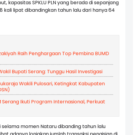
but, kapasitas SPKLU PLN yang berada di sepanjang
8 kali lipat dibandingkan tahun lalu dari hanya 64
zakiyah Raih Penghargaan Top Pembina BUMD
kil Bupati Serang: Tunggu Hasil Investigasi
Sukaraja Wakili Pulosari, Ketingkat Kabupaten
OSN)
rang Ikuti Program Internasional, Perkuat
i selama momen Nataru dibanding tahun lalu
elihat adanya lonjakan jumlah transaksi pengisian di