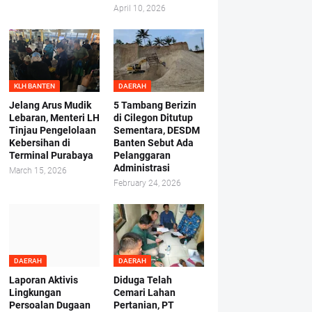
April 10, 2026
KLH BANTEN
DAERAH
Jelang Arus Mudik
5 Tambang Berizin
Lebaran, Menteri LH
di Cilegon Ditutup
Tinjau Pengelolaan
Sementara, DESDM
Kebersihan di
Banten Sebut Ada
Terminal Purabaya
Pelanggaran
Administrasi
March 15, 2026
February 24, 2026
DAERAH
DAERAH
Laporan Aktivis
Diduga Telah
Lingkungan
Cemari Lahan
Persoalan Dugaan
Pertanian, PT