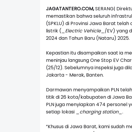
JAGATANTERO.COM,
SERANG|
Direkt
memastikan bahwa seluruh infrastruk
(SPKLU) di Provinsi Jawa Barat telah
listrik (
_
Electric Vehicle
_
/EV) yang 
2024 dan Tahun Baru (Nataru) 2025.
Kepastian itu disampaikan saat ia m
meninjau langsung One Stop EV Charg
(25/12). Sebelumnya inspeksi juga dil
Jakarta - Merak, Banten.
Darmawan menyampaikan PLN telah me
titik di 26 kota/kabupaten di Jawa B
PLN juga menyiapkan 474 personel y
setiap lokasi
_
charging station
_
.
”Khusus di Jawa Barat, kami sudah 