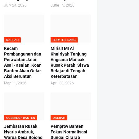
July 24, 2026
June 15, 2026
DAERAH
BUPATI SERANG
Kecam
Miris!! MI Al
Pembangunan dan
Khairiyah Tanjung
Perawatan Jalan
Angsana Mancak
Asal - asalan, Koar
Rusak Parah, Siswa
Banten Akan Gelar
Belajar di Tengah
Aksi Beruntun
Keterbatasan
May 11, 2026
April 30, 2026
GUBERNUR BANTEN
DAERAH
Jembatan Rusak
Pemprov Banten
Nyaris Ambruk,
Fokus Normalisasi
Warga Desa Bojong
Sungai Cirarab