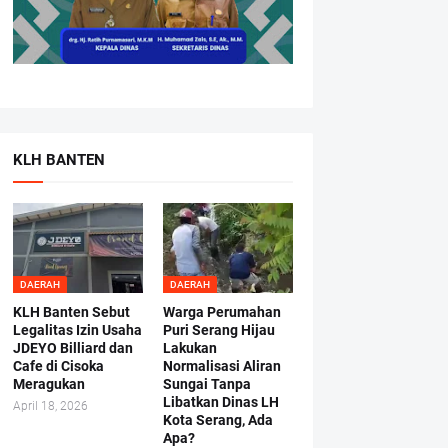
KLH BANTEN
DAERAH
DAERAH
KLH Banten Sebut
Warga Perumahan
Legalitas Izin Usaha
Puri Serang Hijau
JDEYO Billiard dan
Lakukan
Cafe di Cisoka
Normalisasi Aliran
Meragukan
Sungai Tanpa
Libatkan Dinas LH
April 18, 2026
Kota Serang, Ada
Apa?