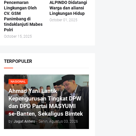
Pencemaran
ALPINDO Didatangi
Lingkungan Oleh
Warga dan aliansi
CV. GSM
Lingkungan Hidup
Panimbang di
October 01, 2025
tindaklanjuti Mabes
Polri
October 15, 2025
TERPOPULER
NASIONAL
Ahmad Yani Lantik
Kepengurusan Tingkat DPW
dan DPD Partai MASYUMI
se-Banten, Sekaligus Bimtek
by
Jagat Antero
-
Senin, Agustus 03, 2026