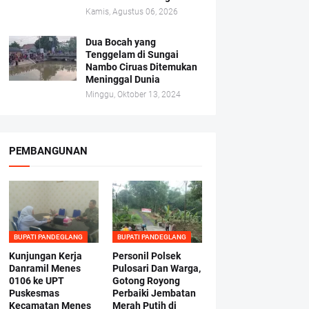
Kamis, Agustus 06, 2026
Dua Bocah yang
Tenggelam di Sungai
Nambo Ciruas Ditemukan
Meninggal Dunia
Minggu, Oktober 13, 2024
PEMBANGUNAN
BUPATI PANDEGLANG
BUPATI PANDEGLANG
Kunjungan Kerja
Personil Polsek
Danramil Menes
Pulosari Dan Warga,
0106 ke UPT
Gotong Royong
Puskesmas
Perbaiki Jembatan
Kecamatan Menes
Merah Putih di