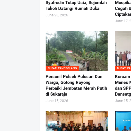
Syafrudin Tutup Usia, Sejumlah
Muspika
Tokoh Datangi Rumah Duka
Cegah B
Ciptaka
June 23, 2026
June 17, 
BUPATI PANDEGLANG
BUPATI P
Personil Polsek Pulosari Dan
Korcam
Warga, Gotong Royong
Menes M
Perbaiki Jembatan Merah Putih
dan SPP
di Sukaraja
Dansatg
June 15, 2026
June 15, 