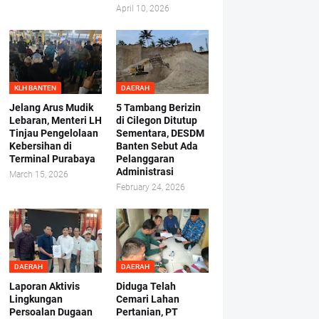
April 10, 2026
KLH BANTEN
DAERAH
Jelang Arus Mudik
5 Tambang Berizin
Lebaran, Menteri LH
di Cilegon Ditutup
Tinjau Pengelolaan
Sementara, DESDM
Kebersihan di
Banten Sebut Ada
Terminal Purabaya
Pelanggaran
Administrasi
March 15, 2026
February 24, 2026
DAERAH
DAERAH
Laporan Aktivis
Diduga Telah
Lingkungan
Cemari Lahan
Persoalan Dugaan
Pertanian, PT