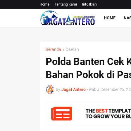
Home
Tentang Kami
Info Iklan
HOME
NA
Beranda
Daerah
Polda Banten Cek 
Bahan Pokok di Pa
by
Jagat Antero
-
Rabu, Desember 25, 2