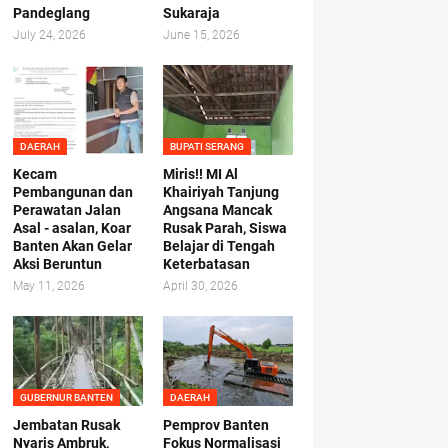
Pandeglang
Sukaraja
July 24, 2026
June 15, 2026
DAERAH
BUPATI SERANG
Kecam
Miris!! MI Al
Pembangunan dan
Khairiyah Tanjung
Perawatan Jalan
Angsana Mancak
Asal - asalan, Koar
Rusak Parah, Siswa
Banten Akan Gelar
Belajar di Tengah
Aksi Beruntun
Keterbatasan
May 11, 2026
April 30, 2026
GUBERNUR BANTEN
DAERAH
Jembatan Rusak
Pemprov Banten
Nyaris Ambruk,
Fokus Normalisasi