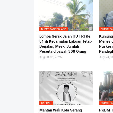
BUPATI PANDEGLANG
BUPATI P
Lomba Gerak Jalan HUT RI Ke
Kunjung
81 di Kecamatan Labuan Tetap
Menes 
Berjalan, Meski Jumlah
Puskes
Peserta dibawah 300 Orang
Pandeg
August 06, 2026
July 24, 
DAERAH
BUPATI P
Mantan Wali Kota Serang
PKBM Tu