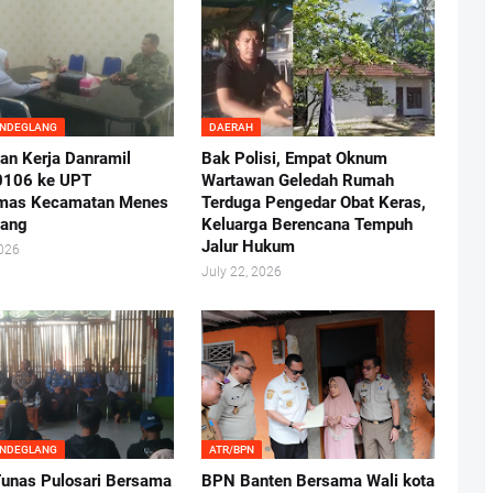
ANDEGLANG
DAERAH
an Kerja Danramil
Bak Polisi, Empat Oknum
0106 ke UPT
Wartawan Geledah Rumah
mas Kecamatan Menes
Terduga Pengedar Obat Keras,
lang
Keluarga Berencana Tempuh
Jalur Hukum
2026
July 22, 2026
ANDEGLANG
ATR/BPN
nas Pulosari Bersama
BPN Banten Bersama Wali kota