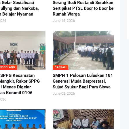
 Gelar Sosialisasi
Serang Budi Rustandi Serahkan
ullyng dan Narkoba,
Sertipikat PTSL Door to Door ke
n Belajar Nyaman
Rumah Warga
2026
June 16, 2026
ANDEGLANG
DAERAH
 SPPG Kecamatan
SMPN 1 Pulosari Luluskan 181
angkir, Rakor SPPG
Generasi Muda Berprestasi,
I Menes Digelar
Sujud Syukur Bagi Para Siswa
as Koramil 0106
June 02, 2026
2026