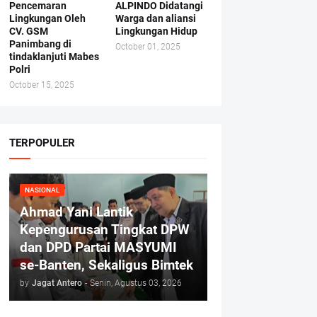
Pencemaran
ALPINDO Didatangi
Lingkungan Oleh
Warga dan aliansi
CV. GSM
Lingkungan Hidup
Panimbang di
October 01, 2025
tindaklanjuti Mabes
Polri
October 15, 2025
TERPOPULER
NASIONAL
Ahmad Yani Lantik
Kepengurusan Tingkat DPW
dan DPD Partai MASYUMI
se-Banten, Sekaligus Bimtek
by
Jagat Antero
-
Senin, Agustus 03, 2026