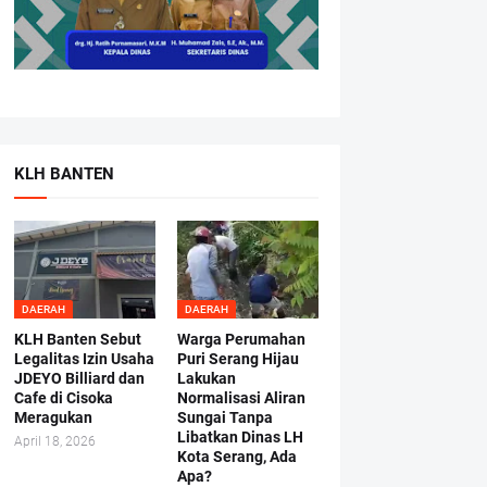
KLH BANTEN
DAERAH
DAERAH
KLH Banten Sebut
Warga Perumahan
Legalitas Izin Usaha
Puri Serang Hijau
JDEYO Billiard dan
Lakukan
Cafe di Cisoka
Normalisasi Aliran
Meragukan
Sungai Tanpa
Libatkan Dinas LH
April 18, 2026
Kota Serang, Ada
Apa?