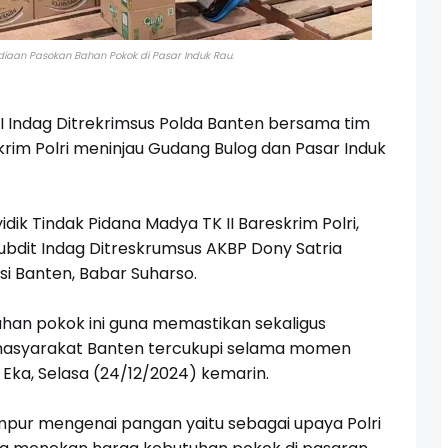
diaan Pasokan Bahan Pokok di Pasar Induk Rau.
 I Indag Ditrekrimsus Polda Banten bersama tim
rim Polri meninjau Gudang Bulog dan Pasar Induk
dik Tindak Pidana Madya TK II Bareskrim Polri,
bdit Indag Ditreskrumsus AKBP Dony Satria
si Banten, Babar Suharso.
an pokok ini guna memastikan sekaligus
masyarakat Banten tercukupi selama momen
 Eka, Selasa (24/12/2024) kemarin.
ampur mengenai pangan yaitu sebagai upaya Polri