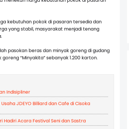
rta menekan harga kebutuhan pokok di pasaran
arga kebutuhan pokok di pasaran tersedia dan
arga yang stabil, masyarakat menjadi tenang
.
jumlah pasokan beras dan minyak goreng di gudang
 goreng “Minyakita” sebanyak 1.200 karton.
 Indisipliner
n Usaha JDEYO Billiard dan Cafe di Cisoka
i Hadiri Acara Festival Seni dan Sastra