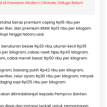
l di Kawasan Modern Cikande, Diduga Belum
iketahui beras premium caping Rp16 ribu per
er liter, dan premium BMW Rp13 ribu per kilogam.
upi hingga Nataru usai.
 berukuran besae Rp33 ribu, ukuran kecil Rp35
u per kilogram, cabau rawit hijau Rp45 kilogram,
ram, cabai merah besar Rp50 ribu per kilogram.
ogram, bawang putih Rp42 ribu per kilogram,
erliter, telur ayam Rp30 ribu per kilogram, minyak
daging sapi Rp125 ribu per kilogram.
ga akan ditintdaklanjuti kepada Pemprov Banten.
an dinas dan instansi terkait untuk pemantauan