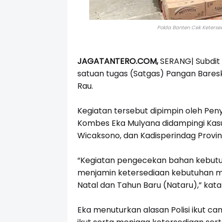
Polda Banten Cek Keterse
JAGATANTERO.COM,
SERANG|
Subdit
satuan tugas (Satgas) Pangan Baresk
Rau.
Kegiatan tersebut dipimpin oleh Penyi
Kombes Eka Mulyana didampingi Kasu
Wicaksono, dan Kadisperindag Provin
“Kegiatan pengecekan bahan kebutuh
menjamin ketersediaan kebutuhan 
Natal dan Tahun Baru (Nataru),” kata
Eka menuturkan alasan Polisi ikut c