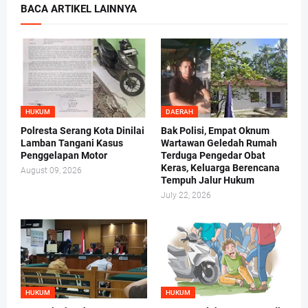
BACA ARTIKEL LAINNYA
HUKUM
DAERAH
Polresta Serang Kota Dinilai
Bak Polisi, Empat Oknum
Lamban Tangani Kasus
Wartawan Geledah Rumah
Penggelapan Motor
Terduga Pengedar Obat
Keras, Keluarga Berencana
August 09, 2026
Tempuh Jalur Hukum
July 22, 2026
HUKUM
HUKUM