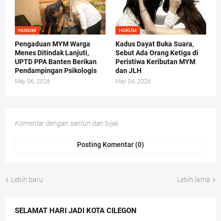
HUKUM
HUKUM
Pengaduan MYM Warga
Kadus Dayat Buka Suara,
Menes Ditindak Lanjuti,
Sebut Ada Orang Ketiga di
UPTD PPA Banten Berikan
Peristiwa Keributan MYM
Pendampingan Psikologis
dan JLH
May 06, 2026
May 04, 2026
Komentar dengan santun dan bijak
Posting Komentar (0)
Lebih baru
Lebih lama
SELAMAT HARI JADI KOTA CILEGON