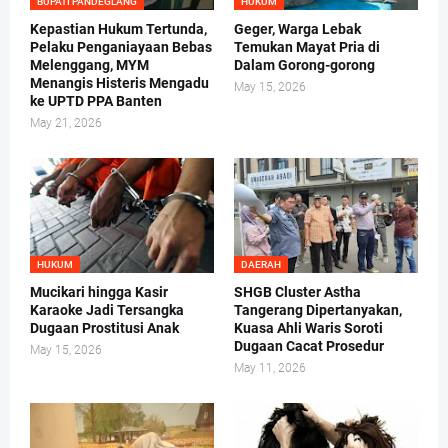
BUPATI PANDEGLANG
HUKUM
Kepastian Hukum Tertunda,
Geger, Warga Lebak
Pelaku Penganiayaan Bebas
Temukan Mayat Pria di
Melenggang, MYM
Dalam Gorong-gorong
Menangis Histeris Mengadu
May 15, 2026
ke UPTD PPA Banten
May 21, 2026
HUKUM
DAERAH
Mucikari hingga Kasir
SHGB Cluster Astha
Karaoke Jadi Tersangka
Tangerang Dipertanyakan,
Dugaan Prostitusi Anak
Kuasa Ahli Waris Soroti
Dugaan Cacat Prosedur
May 15, 2026
May 11, 2026