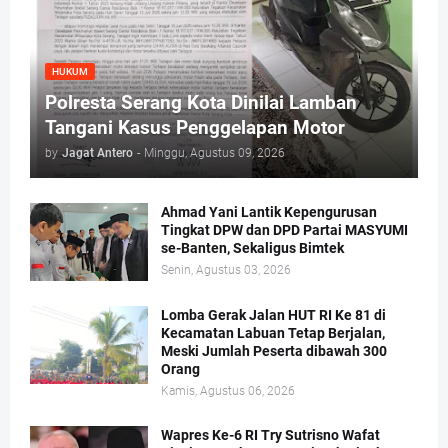
HUKUM
Polresta Serang Kota Dinilai Lamban
Tangani Kasus Penggelapan Motor
by
Jagat Antero
-
Minggu, Agustus 09, 2026
Ahmad Yani Lantik Kepengurusan
Tingkat DPW dan DPD Partai MASYUMI
se-Banten, Sekaligus Bimtek
Senin, Agustus 03, 2026
Lomba Gerak Jalan HUT RI Ke 81 di
Kecamatan Labuan Tetap Berjalan,
Meski Jumlah Peserta dibawah 300
Orang
Kamis, Agustus 06, 2026
Wapres Ke-6 RI Try Sutrisno Wafat