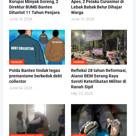
Korupsi Minyak Goreng, 2
Apes, 2 Pelaku Curanmor di
Direktur BUMD Banten
Lebak Babak Belur Dihajar
Dituntut 11 Tahun Penjara
Warga
June 16, 2026
June 10, 2026
HUKUM
HUKUM
Polda Banten tindak tegas
Refleksi 28 tahun Reformasi,
premanisme berkedok debt
Aiansi BEM Serang Raya
collector
Soroti Keterlibatan Militer di
Ranah Sipil
June 04, 2026
May 22, 2026