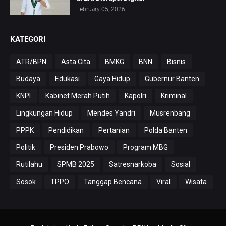
February 05, 2026
KATEGORI
ATR/BPN
Asta Cita
BMKG
BNN
Bisnis
Budaya
Edukasi
Gaya Hidup
Gubernur Banten
KNPI
Kabinet Merah Putih
Kapolri
Kriminal
Lingkungan Hidup
Mendes Yandri
Musrenbang
PPPK
Pendidikan
Pertanian
Polda Banten
Politik
Presiden Prabowo
Program MBG
Rutilahu
SPMB 2025
Satresnarkoba
Sosial
Sosok
TPPO
Tanggap Bencana
Viral
Wisata