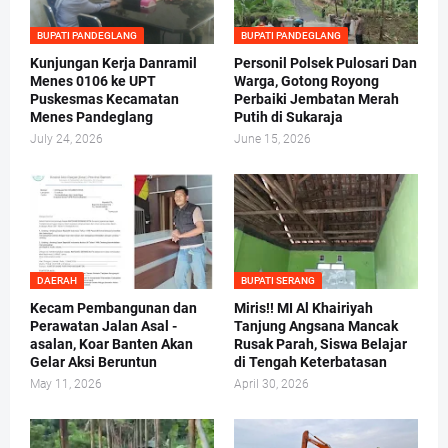
BUPATI PANDEGLANG
BUPATI PANDEGLANG
Kunjungan Kerja Danramil
Personil Polsek Pulosari Dan
Menes 0106 ke UPT
Warga, Gotong Royong
Puskesmas Kecamatan
Perbaiki Jembatan Merah
Menes Pandeglang
Putih di Sukaraja
July 24, 2026
June 15, 2026
DAERAH
BUPATI SERANG
Kecam Pembangunan dan
Miris!! MI Al Khairiyah
Perawatan Jalan Asal -
Tanjung Angsana Mancak
asalan, Koar Banten Akan
Rusak Parah, Siswa Belajar
Gelar Aksi Beruntun
di Tengah Keterbatasan
May 11, 2026
April 30, 2026