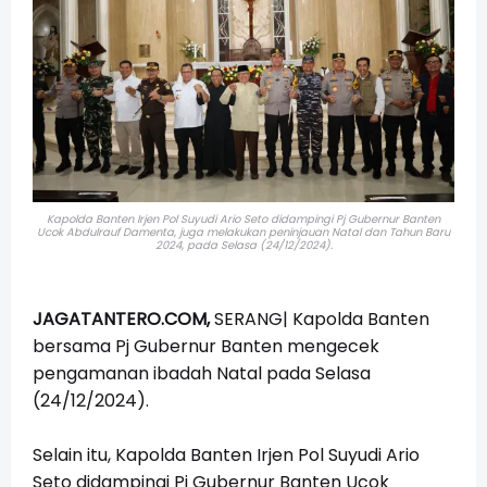
Kapolda Banten Irjen Pol Suyudi Ario Seto didampingi Pj Gubernur Banten
Ucok Abdulrauf Damenta, juga melakukan peninjauan Natal dan Tahun Baru
2024,
pada Selasa (24/12/2024).
JAGATANTERO.COM,
SERANG|
Kapolda Banten
bersama Pj Gubernur Banten mengecek
pengamanan ibadah Natal pada Selasa
(24/12/2024).
Selain itu, Kapolda Banten Irjen Pol Suyudi Ario
Seto didampingi Pj Gubernur Banten Ucok