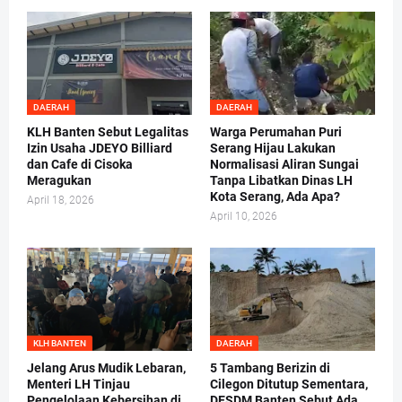
DAERAH
DAERAH
KLH Banten Sebut Legalitas
Warga Perumahan Puri
Izin Usaha JDEYO Billiard
Serang Hijau Lakukan
dan Cafe di Cisoka
Normalisasi Aliran Sungai
Meragukan
Tanpa Libatkan Dinas LH
Kota Serang, Ada Apa?
April 18, 2026
April 10, 2026
KLH BANTEN
DAERAH
Jelang Arus Mudik Lebaran,
5 Tambang Berizin di
Menteri LH Tinjau
Cilegon Ditutup Sementara,
Pengelolaan Kebersihan di
DESDM Banten Sebut Ada