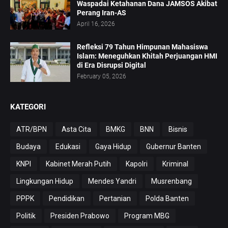
Waspadai Ketahanan Dana JAMSOS Akibat
Perang Iran-AS
April 16, 2026
Refleksi 79 Tahun Himpunan Mahasiswa
Islam: Meneguhkan Khitah Perjuangan HMI
di Era Disrupsi Digital
February 05, 2026
KATEGORI
ATR/BPN
Asta Cita
BMKG
BNN
Bisnis
Budaya
Edukasi
Gaya Hidup
Gubernur Banten
KNPI
Kabinet Merah Putih
Kapolri
Kriminal
Lingkungan Hidup
Mendes Yandri
Musrenbang
PPPK
Pendidikan
Pertanian
Polda Banten
Politik
Presiden Prabowo
Program MBG