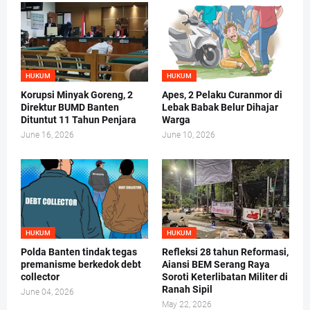
HUKUM
HUKUM
Korupsi Minyak Goreng, 2
Apes, 2 Pelaku Curanmor di
Direktur BUMD Banten
Lebak Babak Belur Dihajar
Dituntut 11 Tahun Penjara
Warga
June 16, 2026
June 10, 2026
HUKUM
HUKUM
Polda Banten tindak tegas
Refleksi 28 tahun Reformasi,
premanisme berkedok debt
Aiansi BEM Serang Raya
collector
Soroti Keterlibatan Militer di
Ranah Sipil
June 04, 2026
May 22, 2026