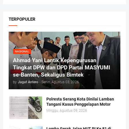
TERPOPULER
NASIONAL
Ahmad Yani Lantik Kepengurusan
Tingkat DPW dan DPD Partai MASYUMI
se-Banten, Sekaligus Bimtek
by
Jagat Antero
-
Senin, Agustus 03, 2026
Polresta Serang Kota Dinilai Lamban
Tangani Kasus Penggelapan Motor
Minggu, Agustus 09, 2026
Lomba Gerak Jalan HUT RI Ke 81 di