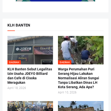
KLH BANTEN
DAERAH
DAERAH
KLH Banten Sebut Legalitas
Warga Perumahan Puri
Izin Usaha JDEYO Billiard
Serang Hijau Lakukan
dan Cafe di Cisoka
Normalisasi Aliran Sungai
Meragukan
Tanpa Libatkan Dinas LH
Kota Serang, Ada Apa?
April 18, 2026
April 10, 2026