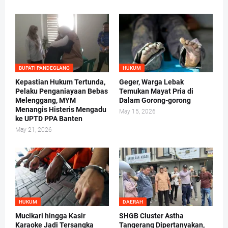
BUPATI PANDEGLANG
HUKUM
Kepastian Hukum Tertunda,
Geger, Warga Lebak
Pelaku Penganiayaan Bebas
Temukan Mayat Pria di
Melenggang, MYM
Dalam Gorong-gorong
Menangis Histeris Mengadu
May 15, 2026
ke UPTD PPA Banten
May 21, 2026
HUKUM
DAERAH
Mucikari hingga Kasir
SHGB Cluster Astha
Karaoke Jadi Tersangka
Tangerang Dipertanyakan,