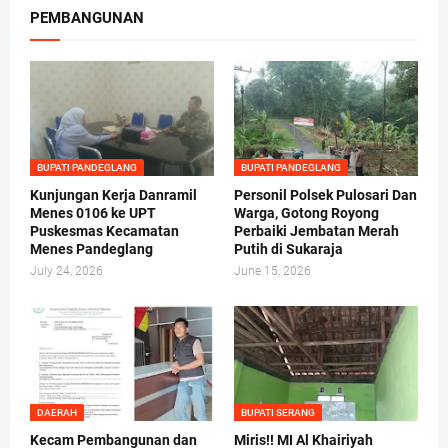
PEMBANGUNAN
BUPATI PANDEGLANG
BUPATI PANDEGLANG
Kunjungan Kerja Danramil
Personil Polsek Pulosari Dan
Menes 0106 ke UPT
Warga, Gotong Royong
Puskesmas Kecamatan
Perbaiki Jembatan Merah
Menes Pandeglang
Putih di Sukaraja
July 24, 2026
June 15, 2026
DAERAH
BUPATI SERANG
Kecam Pembangunan dan
Miris!! MI Al Khairiyah