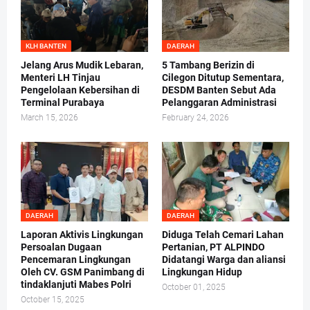
KLH BANTEN
DAERAH
Jelang Arus Mudik Lebaran,
5 Tambang Berizin di
Menteri LH Tinjau
Cilegon Ditutup Sementara,
Pengelolaan Kebersihan di
DESDM Banten Sebut Ada
Terminal Purabaya
Pelanggaran Administrasi
March 15, 2026
February 24, 2026
DAERAH
DAERAH
Laporan Aktivis Lingkungan
Diduga Telah Cemari Lahan
Persoalan Dugaan
Pertanian, PT ALPINDO
Pencemaran Lingkungan
Didatangi Warga dan aliansi
Oleh CV. GSM Panimbang di
Lingkungan Hidup
tindaklanjuti Mabes Polri
October 01, 2025
October 15, 2025