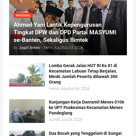
NASIONAL
Ahmad Yani Lantik Kepengurusan
Tingkat DPW dan DPD Partai MASYUMI
se-Banten, Sekaligus Bimtek
by
Jagat Antero
-
Senin, Agustus 03, 2026
Lomba Gerak Jalan HUT RI Ke 81 di
Kecamatan Labuan Tetap Berjalan,
Meski Jumlah Peserta dibawah 300
Orang
Kamis, Agustus 06, 2026
Kunjungan Kerja Danramil Menes 0106
ke UPT Puskesmas Kecamatan Menes
Pandeglang
Jumat, Juli 24, 2026
Dua Bocah yang Tenggelam di Sungai