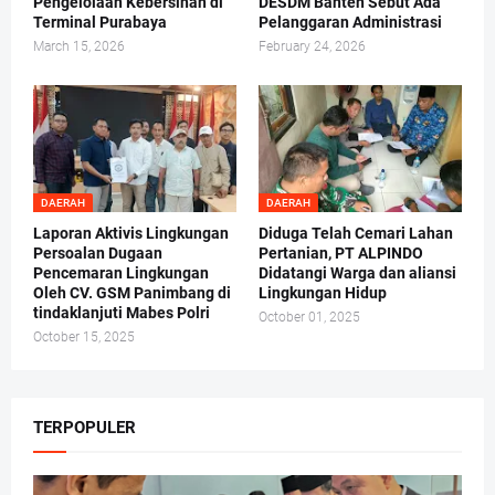
Pengelolaan Kebersihan di
DESDM Banten Sebut Ada
Terminal Purabaya
Pelanggaran Administrasi
March 15, 2026
February 24, 2026
DAERAH
DAERAH
Laporan Aktivis Lingkungan
Diduga Telah Cemari Lahan
Persoalan Dugaan
Pertanian, PT ALPINDO
Pencemaran Lingkungan
Didatangi Warga dan aliansi
Oleh CV. GSM Panimbang di
Lingkungan Hidup
tindaklanjuti Mabes Polri
October 01, 2025
October 15, 2025
TERPOPULER