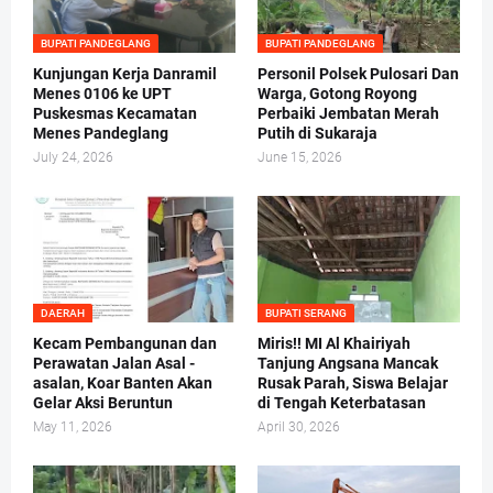
BUPATI PANDEGLANG
BUPATI PANDEGLANG
Kunjungan Kerja Danramil
Personil Polsek Pulosari Dan
Menes 0106 ke UPT
Warga, Gotong Royong
Puskesmas Kecamatan
Perbaiki Jembatan Merah
Menes Pandeglang
Putih di Sukaraja
July 24, 2026
June 15, 2026
DAERAH
BUPATI SERANG
Kecam Pembangunan dan
Miris!! MI Al Khairiyah
Perawatan Jalan Asal -
Tanjung Angsana Mancak
asalan, Koar Banten Akan
Rusak Parah, Siswa Belajar
Gelar Aksi Beruntun
di Tengah Keterbatasan
May 11, 2026
April 30, 2026