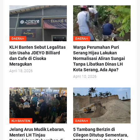
DAERAH
DAERAH
KLH Banten Sebut Legalitas
Warga Perumahan Puri
Izin Usaha JDEYO Billiard
Serang Hijau Lakukan
dan Cafe di Cisoka
Normalisasi Aliran Sungai
Meragukan
Tanpa Libatkan Dinas LH
Kota Serang, Ada Apa?
April 18, 2026
April 10, 2026
KLH BANTEN
DAERAH
Jelang Arus Mudik Lebaran,
5 Tambang Berizin di
Menteri LH Tinjau
Cilegon Ditutup Sementara,