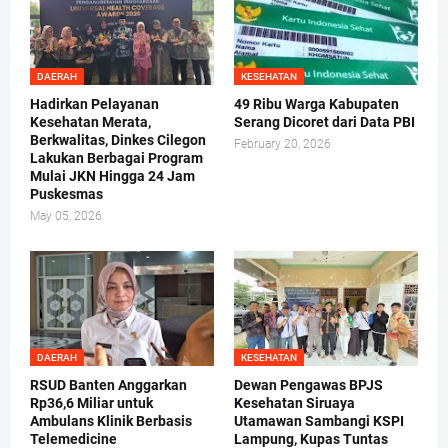
DAERAH
KESEHATAN
Hadirkan Pelayanan
49 Ribu Warga Kabupaten
Kesehatan Merata,
Serang Dicoret dari Data PBI
Berkwalitas, Dinkes Cilegon
February 20, 2026
Lakukan Berbagai Program
Mulai JKN Hingga 24 Jam
Puskesmas
May 05, 2026
DAERAH
KESEHATAN
RSUD Banten Anggarkan
Dewan Pengawas BPJS
Rp36,6 Miliar untuk
Kesehatan Siruaya
Ambulans Klinik Berbasis
Utamawan Sambangi KSPI
Telemedicine
Lampung, Kupas Tuntas