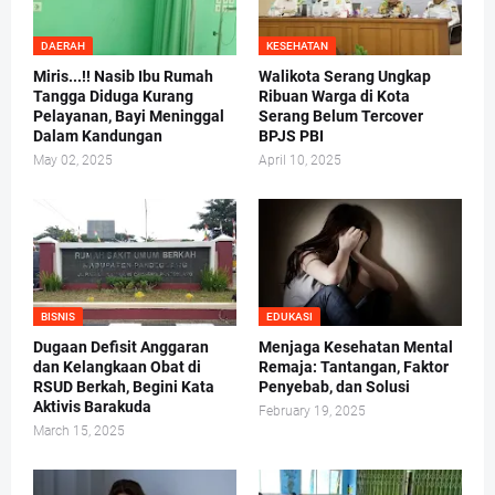
DAERAH
KESEHATAN
Miris...!! Nasib Ibu Rumah
Walikota Serang Ungkap
Tangga Diduga Kurang
Ribuan Warga di Kota
Pelayanan, Bayi Meninggal
Serang Belum Tercover
Dalam Kandungan
BPJS PBI
May 02, 2025
April 10, 2025
BISNIS
EDUKASI
Dugaan Defisit Anggaran
Menjaga Kesehatan Mental
dan Kelangkaan Obat di
Remaja: Tantangan, Faktor
RSUD Berkah, Begini Kata
Penyebab, dan Solusi
Aktivis Barakuda
February 19, 2025
March 15, 2025