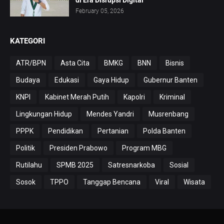
di Era Disrupsi Digital
February 05, 2026
KATEGORI
ATR/BPN
Asta Cita
BMKG
BNN
Bisnis
Budaya
Edukasi
Gaya Hidup
Gubernur Banten
KNPI
Kabinet Merah Putih
Kapolri
Kriminal
Lingkungan Hidup
Mendes Yandri
Musrenbang
PPPK
Pendidikan
Pertanian
Polda Banten
Politik
Presiden Prabowo
Program MBG
Rutilahu
SPMB 2025
Satresnarkoba
Sosial
Sosok
TPPO
Tanggap Bencana
Viral
Wisata