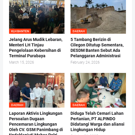
KLH BANTEN
DAERAH
Jelang Arus Mudik Lebaran,
5 Tambang Berizin di
Menteri LH Tinjau
Cilegon Ditutup Sementara,
Pengelolaan Kebersihan di
DESDM Banten Sebut Ada
Terminal Purabaya
Pelanggaran Administrasi
March 15, 2026
February 24, 2026
DAERAH
DAERAH
Laporan Aktivis Lingkungan
Diduga Telah Cemari Lahan
Persoalan Dugaan
Pertanian, PT ALPINDO
Pencemaran Lingkungan
Didatangi Warga dan aliansi
Oleh CV. GSM Panimbang di
Lingkungan Hidup