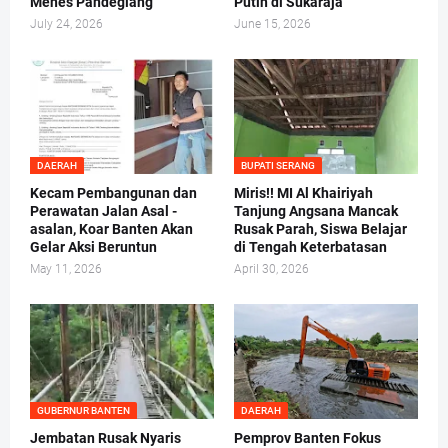
Menes Pandeglang
Putih di Sukaraja
July 24, 2026
June 15, 2026
DAERAH
BUPATI SERANG
Kecam Pembangunan dan
Miris!! MI Al Khairiyah
Perawatan Jalan Asal -
Tanjung Angsana Mancak
asalan, Koar Banten Akan
Rusak Parah, Siswa Belajar
Gelar Aksi Beruntun
di Tengah Keterbatasan
May 11, 2026
April 30, 2026
GUBERNUR BANTEN
DAERAH
Jembatan Rusak Nyaris
Pemprov Banten Fokus