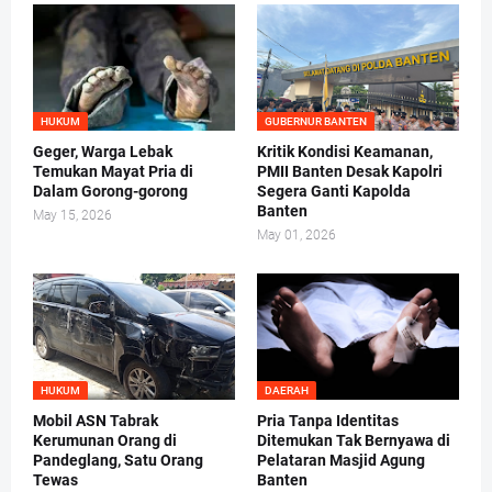
HUKUM
GUBERNUR BANTEN
Geger, Warga Lebak
Kritik Kondisi Keamanan,
Temukan Mayat Pria di
PMII Banten Desak Kapolri
Dalam Gorong-gorong
Segera Ganti Kapolda
Banten
May 15, 2026
May 01, 2026
HUKUM
DAERAH
Mobil ASN Tabrak
Pria Tanpa Identitas
Kerumunan Orang di
Ditemukan Tak Bernyawa di
Pandeglang, Satu Orang
Pelataran Masjid Agung
Tewas
Banten