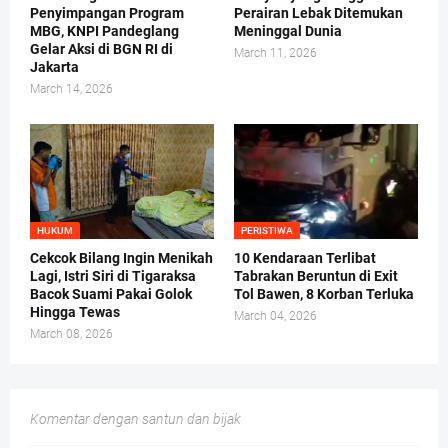
Penyimpangan Program
Perairan Lebak Ditemukan
MBG, KNPI Pandeglang
Meninggal Dunia
Gelar Aksi di BGN RI di
March 11, 2026
Jakarta
March 14, 2026
HUKUM
PERISTIWA
Cekcok Bilang Ingin Menikah
10 Kendaraan Terlibat
Lagi, Istri Siri di Tigaraksa
Tabrakan Beruntun di Exit
Bacok Suami Pakai Golok
Tol Bawen, 8 Korban Terluka
Hingga Tewas
March 04, 2026
March 08, 2026
Komentar dengan santun dan bijak