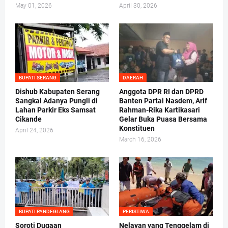
May 01, 2026
April 30, 2026
BUPATI SERANG
DAERAH
Dishub Kabupaten Serang
Anggota DPR RI dan DPRD
Sangkal Adanya Pungli di
Banten Partai Nasdem, Arif
Lahan Parkir Eks Samsat
Rahman-Rika Kartikasari
Cikande
Gelar Buka Puasa Bersama
Konstituen
April 24, 2026
March 16, 2026
BUPATI PANDEGLANG
PERISTIWA
Soroti Dugaan
Nelayan yang Tenggelam di