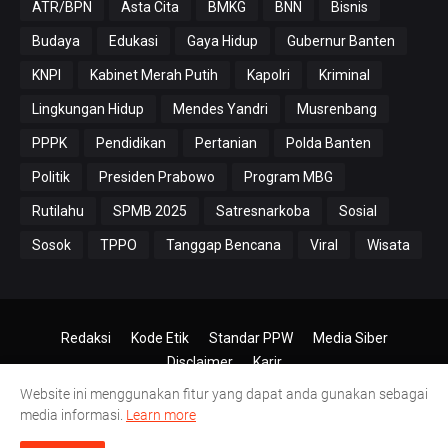
ATR/BPN
Asta Cita
BMKG
BNN
Bisnis
Budaya
Edukasi
Gaya Hidup
Gubernur Banten
KNPI
Kabinet Merah Putih
Kapolri
Kriminal
Lingkungan Hidup
Mendes Yandri
Musrenbang
PPPK
Pendidikan
Pertanian
Polda Banten
Politik
Presiden Prabowo
Program MBG
Rutilahu
SPMB 2025
Satresnarkoba
Sosial
Sosok
TPPO
Tanggap Bencana
Viral
Wisata
Redaksi
Kode Etik
Standar PPW
Media Siber
Disclaimer
Karir
Website ini menggunakan fitur yang dapat anda gunakan sebagai
© 2024-2026
PT.Antero Inti Media
media informasi.
Learn more