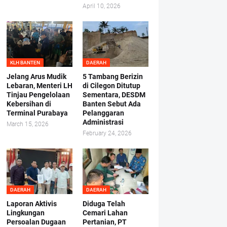
April 10, 2026
KLH BANTEN
DAERAH
Jelang Arus Mudik
5 Tambang Berizin
Lebaran, Menteri LH
di Cilegon Ditutup
Tinjau Pengelolaan
Sementara, DESDM
Kebersihan di
Banten Sebut Ada
Terminal Purabaya
Pelanggaran
Administrasi
March 15, 2026
February 24, 2026
DAERAH
DAERAH
Laporan Aktivis
Diduga Telah
Lingkungan
Cemari Lahan
Persoalan Dugaan
Pertanian, PT