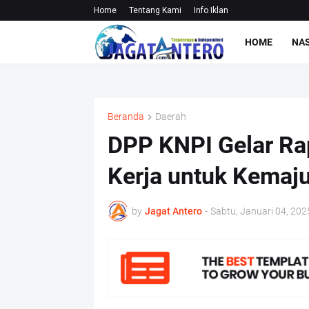
Home
Tentang Kami
Info Iklan
HOME
NA
Beranda
Daerah
DPP KNPI Gelar Ra
Kerja untuk Kemaj
by
Jagat Antero
-
Sabtu, Januari 04, 202