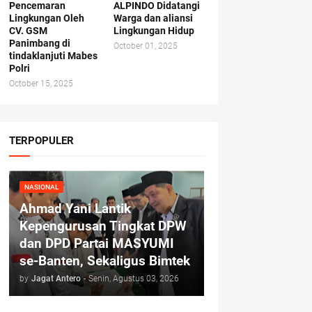
Pencemaran
ALPINDO Didatangi
Lingkungan Oleh
Warga dan aliansi
CV. GSM
Lingkungan Hidup
Panimbang di
October 01, 2025
tindaklanjuti Mabes
Polri
October 15, 2025
TERPOPULER
NASIONAL
Ahmad Yani Lantik
Kepengurusan Tingkat DPW
dan DPD Partai MASYUMI
se-Banten, Sekaligus Bimtek
by
Jagat Antero
-
Senin, Agustus 03, 2026