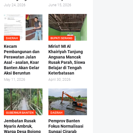
July 24, 2026
June 15, 2026
DAERAH
BUPATI SERANG
Kecam
Miris!! MI Al
Pembangunan dan
Khairiyah Tanjung
Perawatan Jalan
Angsana Mancak
Asal - asalan, Koar
Rusak Parah, Siswa
Banten Akan Gelar
Belajar di Tengah
Aksi Beruntun
Keterbatasan
May 11, 2026
April 30, 2026
GUBERNUR BANTEN
DAERAH
Jembatan Rusak
Pemprov Banten
Nyaris Ambruk,
Fokus Normalisasi
Warga Desa Bojong
Sungai Cirarab