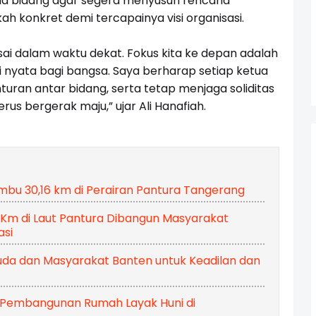
ua bidang agar segera menyusun rencana
h konkret demi tercapainya visi organisasi.
sai dalam waktu dekat. Fokus kita ke depan adalah
 nyata bagi bangsa. Saya berharap setiap ketua
nturan antar bidang, serta tetap menjaga soliditas
s bergerak maju,” ujar Ali Hanafiah.
mbu 30,16 km di Perairan Pantura Tangerang
 Km di Laut Pantura Dibangun Masyarakat
si
muda dan Masyarakat Banten untuk Keadilan dan
Pembangunan Rumah Layak Huni di