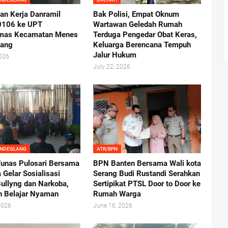
an Kerja Danramil
Bak Polisi, Empat Oknum
0106 ke UPT
Wartawan Geledah Rumah
mas Kecamatan Menes
Terduga Pengedar Obat Keras,
lang
Keluarga Berencana Tempuh
Jalur Hukum
2026
July 22, 2026
ANDEGLANG
ATR/BPN
nas Pulosari Bersama
BPN Banten Bersama Wali kota
 Gelar Sosialisasi
Serang Budi Rustandi Serahkan
ullyng dan Narkoba,
Sertipikat PTSL Door to Door ke
n Belajar Nyaman
Rumah Warga
2026
June 16, 2026