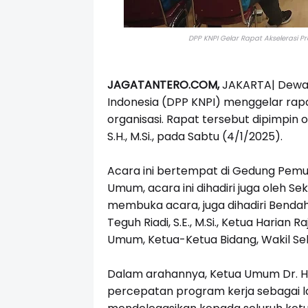
DPP KNPI Gelar Rapat Akselerasi 
JAGATANTERO.COM,
JAKARTA| Dewan
Indonesia (DPP KNPI) menggelar rapa
organisasi. Rapat tersebut dipimpin ol
S.H., M.Si., pada Sabtu (4/1/2025).
Acara ini bertempat di Gedung Pemuda 
Umum, acara ini dihadiri juga oleh Sek
membuka acara, juga dihadiri Benda
Teguh Riadi, S.E., M.Si., Ketua Harian 
Umum, Ketua-Ketua Bidang, Wakil Se
Dalam arahannya, Ketua Umum Dr. H.
percepatan program kerja sebagai l