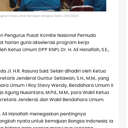
Program Kerja untuk Kemajuan Bangsa,
Sabtu (4/1/2025).
 Pengurus Pusat Komite Nasional Pemuda
t harian guna akselerasi program kerja
eh Ketua Umum DPP KNPI, Dr. H. Ali Hanafiah, S.E.,
Jl. H.R. Rasuna Said. Selain dihadiri oleh Ketua
retaris Jenderal Guntur Setiawan, S.H., M.M., yang
hara Umum I Roy Stevy Wendy, Bendahara Umum II
Raja Agung Nusantara, M.Pd., M.M., para Wakil Ketua
kretaris Jenderal, dan Wakil Bendahara Umum.
 Ali Hanafiah menegaskan pentingnya
angkah nyata untuk kemajuan Bangsa Indonesia. Ia