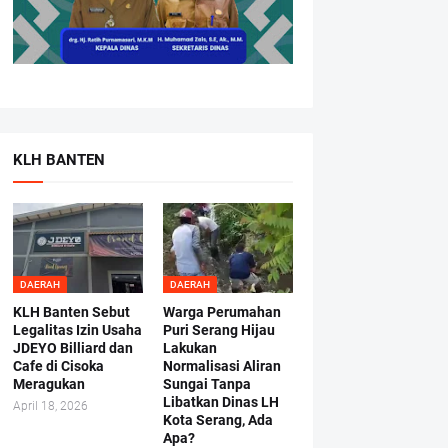
KLH BANTEN
DAERAH
DAERAH
KLH Banten Sebut
Warga Perumahan
Legalitas Izin Usaha
Puri Serang Hijau
JDEYO Billiard dan
Lakukan
Cafe di Cisoka
Normalisasi Aliran
Meragukan
Sungai Tanpa
Libatkan Dinas LH
April 18, 2026
Kota Serang, Ada
Apa?