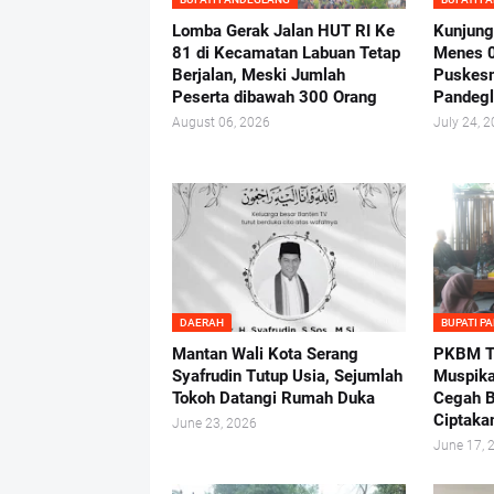
Lomba Gerak Jalan HUT RI Ke
Kunjung
81 di Kecamatan Labuan Tetap
Menes 
Berjalan, Meski Jumlah
Puskes
Peserta dibawah 300 Orang
Pandeg
August 06, 2026
July 24, 
DAERAH
BUPATI P
Mantan Wali Kota Serang
PKBM Tu
Syafrudin Tutup Usia, Sejumlah
Muspika
Tokoh Datangi Rumah Duka
Cegah B
Ciptaka
June 23, 2026
June 17, 