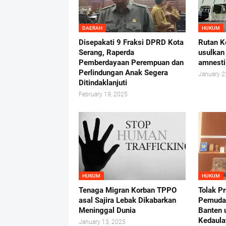
DAERAH
HUKUM
Disepakati 9 Fraksi DPRD Kota
Rutan K
Serang, Raperda
usulkan
Pemberdayaan Perempuan dan
amnesti
Perlindungan Anak Segera
January 2
Ditindaklanjuti
February 19, 2025
HUKUM
HUKUM
Tenaga Migran Korban TPPO
Tolak P
asal Sajira Lebak Dikabarkan
Pemuda
Meninggal Dunia
Banten 
Kedaula
January 13, 2025