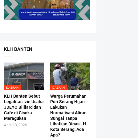
KLH BANTEN
DAERAH
DAERAH
KLH Banten Sebut
Warga Perumahan
Legalitas Izin Usaha
Puri Serang Hijau
JDEYO Billiard dan
Lakukan
Cafe di Cisoka
Normalisasi Aliran
Meragukan
Sungai Tanpa
Libatkan Dinas LH
April 18, 2026
Kota Serang, Ada
Apa?