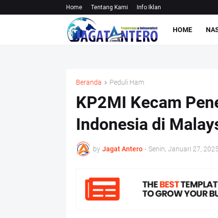
Home
Tentang Kami
Info Iklan
HOME
NA
Beranda
Peduli Ham
KP2MI Kecam Pene
Indonesia di Malay
by
Jagat Antero
-
Senin, Januari 27, 202