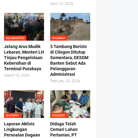
April 10, 2026
KLH BANTEN
DAERAH
Jelang Arus Mudik
5 Tambang Berizin
Lebaran, Menteri LH
di Cilegon Ditutup
Tinjau Pengelolaan
Sementara, DESDM
Kebersihan di
Banten Sebut Ada
Terminal Purabaya
Pelanggaran
Administrasi
March 15, 2026
February 24, 2026
DAERAH
DAERAH
Laporan Aktivis
Diduga Telah
Lingkungan
Cemari Lahan
Persoalan Dugaan
Pertanian, PT