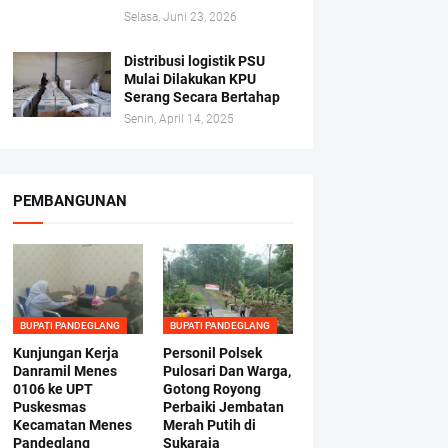
Selasa, Juni 23, 2026
Distribusi logistik PSU
Mulai Dilakukan KPU
Serang Secara Bertahap
Senin, April 14, 2025
PEMBANGUNAN
BUPATI PANDEGLANG
BUPATI PANDEGLANG
Kunjungan Kerja
Personil Polsek
Danramil Menes
Pulosari Dan Warga,
0106 ke UPT
Gotong Royong
Puskesmas
Perbaiki Jembatan
Kecamatan Menes
Merah Putih di
Pandeglang
Sukaraja