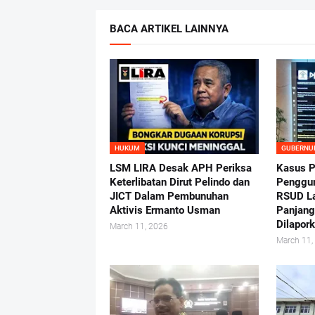
BACA ARTIKEL LAINNYA
HUKUM
GUBERNU
LSM LIRA Desak APH Periksa
Kasus P
Keterlibatan Dirut Pelindo dan
Penggun
JICT Dalam Pembunuhan
RSUD La
Aktivis Ermanto Usman
Panjang
Dilapor
March 11, 2026
March 11,