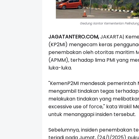
Gedung kantor Kementerian Pelindungan
JAGATANTERO.COM,
JAKARTA| Kemen
(KP2MI) mengecam keras penggunaan
penembakan oleh otoritas maritim Ma
(APMM), terhadap lima PMI yang men
luka-luka.
"KemenP2MI mendesak pemerintah Mal
mengambil tindakan tegas terhadap 
melakukan tindakan yang melibatka
excessive use of force," kata Wakil M
untuk menanggapi insiden tersebut.
Sebelumnya, insiden penembakan te
terjadi pada Jumat, (24/1/2025) pukul