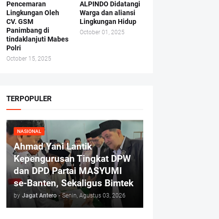
Pencemaran
ALPINDO Didatangi
Lingkungan Oleh
Warga dan aliansi
CV. GSM
Lingkungan Hidup
Panimbang di
October 01, 2025
tindaklanjuti Mabes
Polri
October 15, 2025
TERPOPULER
NASIONAL
Ahmad Yani Lantik
Kepengurusan Tingkat DPW
dan DPD Partai MASYUMI
se-Banten, Sekaligus Bimtek
by
Jagat Antero
-
Senin, Agustus 03, 2026