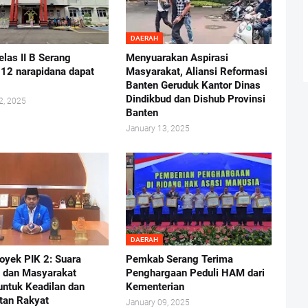
DAERAH
elas II B Serang
Menyuarakan Aspirasi
 12 narapidana dapat
Masyarakat, Aliansi Reformasi
Banten Geruduk Kantor Dinas
Dindikbud dan Dishub Provinsi
2, 2025
Banten
January 13, 2025
DAERAH
royek PIK 2: Suara
Pemkab Serang Terima
 dan Masyarakat
Penghargaan Peduli HAM dari
untuk Keadilan dan
Kementerian
tan Rakyat
January 09, 2025