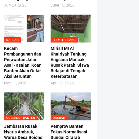
July 24, 2026
June 15, 2026
DAERAH
BUPATI SERANG
Kecam
Miris!! MI Al
Pembangunan dan
Khairiyah Tanjung
Perawatan Jalan
Angsana Mancak
Asal - asalan, Koar
Rusak Parah, Siswa
Banten Akan Gelar
Belajar di Tengah
Aksi Beruntun
Keterbatasan
May 11, 2026
April 30, 2026
GUBERNUR BANTEN
DAERAH
Jembatan Rusak
Pemprov Banten
Nyaris Ambruk,
Fokus Normalisasi
Warga Desa Bojong
Sungai Cirarab