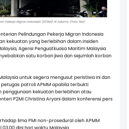
 Pekerja Migran Indonesia (KP2MI) di Jakarta. (Foto: Net)
terian Pelindungan Pekerja Migran Indonesia
 kekuatan yang berlebihan dalam insiden
laysia, Agensi Penguatkuasa Maritim Malaysia
yebabkan satu korban jiwa dan sejumlah korban
aysia untuk segera mengusut peristiwa ini dan
petugas patroli APMM apabila terbukti
n penggunaan kekuatan berlebihan atau
enteri P2MI Christina Aryani dalam konferensi pers
rhadap lima PMI non-prosedural oleh APMM
 03.00 dini hari waktu Malaysia.