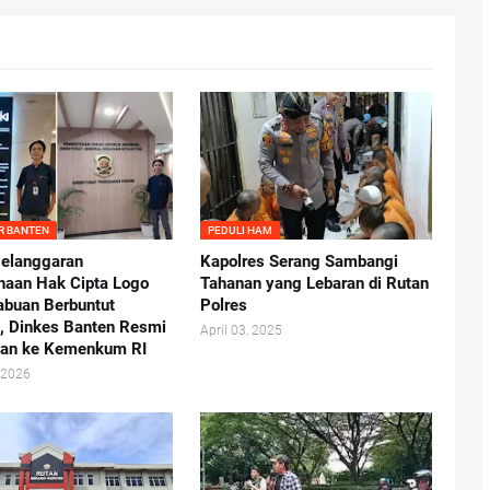
R BANTEN
PEDULI HAM
elanggaran
Kapolres Serang Sambangi
aan Hak Cipta Logo
Tahanan yang Lebaran di Rutan
buan Berbuntut
Polres
, Dinkes Banten Resmi
April 03, 2025
kan ke Kemenkum RI
 2026