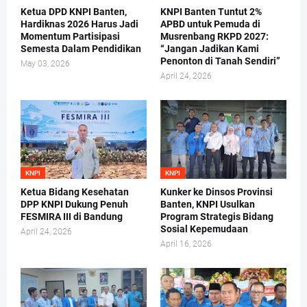
Ketua DPD KNPI Banten,
KNPI Banten Tuntut 2%
Hardiknas 2026 Harus Jadi
APBD untuk Pemuda di
Momentum Partisipasi
Musrenbang RKPD 2027:
Semesta Dalam Pendidikan
“Jangan Jadikan Kami
Penonton di Tanah Sendiri”
May 03, 2026
April 24, 2026
KNPI
KNPI
Ketua Bidang Kesehatan
Kunker ke Dinsos Provinsi
DPP KNPI Dukung Penuh
Banten, KNPI Usulkan
FESMIRA III di Bandung
Program Strategis Bidang
Sosial Kepemudaan
April 24, 2026
April 16, 2026