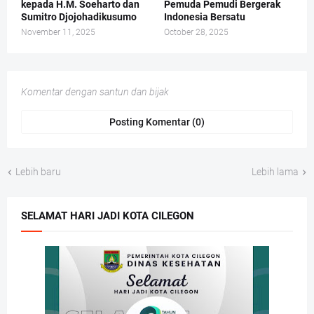
kepada H.M. Soeharto dan
Pemuda Pemudi Bergerak
Sumitro Djojohadikusumo
Indonesia Bersatu
November 11, 2025
October 28, 2025
Komentar dengan santun dan bijak
Posting Komentar (0)
Lebih baru
Lebih lama
SELAMAT HARI JADI KOTA CILEGON