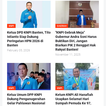
KNPI
DAERAH
Ketua DPD KNPI Banten, Tito
"KNPI Gebrak Meja"
Istianto Siap Dukung
Gubernur Andra Soni Harus
Peringatan HPN 2026 di
Buktikan Diri, Jangan
Banten
Biarkan PIK 2 Renggut Hak
Rakyat Banten!
February 05, 2026
November 11, 2025
KNPI
KNPI
Ketua Umum DPP KNPI
Ketum KNPI Ali Hanafiah
Dukung Penganugerahan
Ucapkan Selamat Hari
Gelar Pahlawan Nasional
Sumpah Pemuda Ke 97,