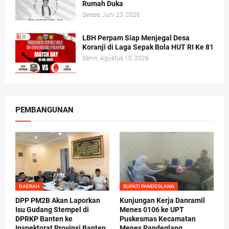
Rumah Duka
Selasa, Juni 23, 2026
LBH Perpam Siap Menjegal Desa
Koranji di Laga Sepak Bola HUT RI Ke 81
Senin, Agustus 10, 2026
PEMBANGUNAN
DAERAH
BUPATI PANDEGLANG
DPP PM2B Akan Laporkan
Kunjungan Kerja Danramil
Isu Gudang Stempel di
Menes 0106 ke UPT
DPRKP Banten ke
Puskesmas Kecamatan
Inspektorat Provinsi Banten
Menes Pandeglang