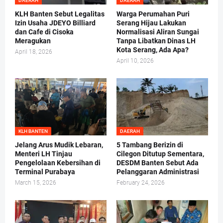
DAERAH
DAERAH
KLH Banten Sebut Legalitas
Warga Perumahan Puri
Izin Usaha JDEYO Billiard
Serang Hijau Lakukan
dan Cafe di Cisoka
Normalisasi Aliran Sungai
Meragukan
Tanpa Libatkan Dinas LH
Kota Serang, Ada Apa?
April 18, 2026
April 10, 2026
KLH BANTEN
DAERAH
Jelang Arus Mudik Lebaran,
5 Tambang Berizin di
Menteri LH Tinjau
Cilegon Ditutup Sementara,
Pengelolaan Kebersihan di
DESDM Banten Sebut Ada
Terminal Purabaya
Pelanggaran Administrasi
March 15, 2026
February 24, 2026