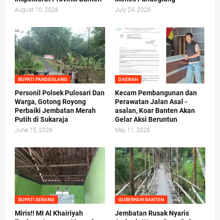
August 10, 2026
July 24, 2026
BUPATI PANDEGLANG
DAERAH
Personil Polsek Pulosari Dan
Kecam Pembangunan dan
Warga, Gotong Royong
Perawatan Jalan Asal -
Perbaiki Jembatan Merah
asalan, Koar Banten Akan
Putih di Sukaraja
Gelar Aksi Beruntun
June 15, 2026
May 11, 2026
BUPATI SERANG
GUBERNUR BANTEN
Miris!! MI Al Khairiyah
Jembatan Rusak Nyaris