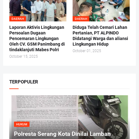
DAERAH
DAERAH
Laporan Aktivis Lingkungan
Diduga Telah Cemari Lahan
Persoalan Dugaan
Pertanian, PT ALPINDO
Pencemaran Lingkungan
Didatangi Warga dan aliansi
Oleh CV. GSM Panimbang di
Lingkungan Hidup
tindaklanjuti Mabes Polri
October 01, 2025
October 15, 2025
TERPOPULER
HUKUM
Polresta Serang Kota Dinilai Lamban