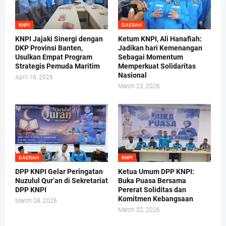
KNPI
DAERAH
KNPI Jajaki Sinergi dengan
Ketum KNPI, Ali Hanafiah:
DKP Provinsi Banten,
Jadikan hari Kemenangan
Usulkan Empat Program
Sebagai Momentum
Strategis Pemuda Maritim
Memperkuat Solidaritas
Nasional
April 16, 2026
March 23, 2026
DAERAH
KNPI
DPP KNPI Gelar Peringatan
Ketua Umum DPP KNPI:
Nuzulul Qur’an di Sekretariat
Buka Puasa Bersama
DPP KNPI
Pererat Soliditas dan
Komitmen Kebangsaan
March 08, 2026
March 02, 2026