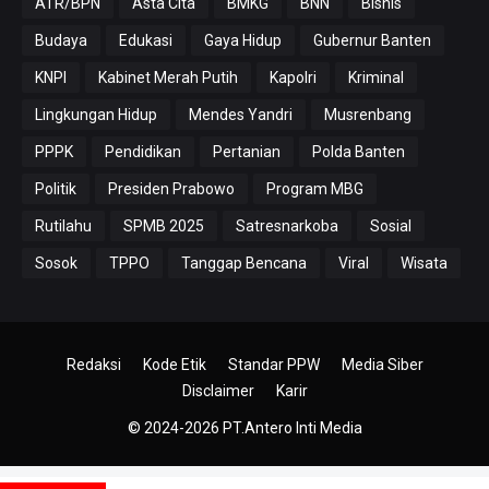
ATR/BPN
Asta Cita
BMKG
BNN
Bisnis
Budaya
Edukasi
Gaya Hidup
Gubernur Banten
KNPI
Kabinet Merah Putih
Kapolri
Kriminal
Lingkungan Hidup
Mendes Yandri
Musrenbang
PPPK
Pendidikan
Pertanian
Polda Banten
Politik
Presiden Prabowo
Program MBG
Rutilahu
SPMB 2025
Satresnarkoba
Sosial
Sosok
TPPO
Tanggap Bencana
Viral
Wisata
Redaksi
Kode Etik
Standar PPW
Media Siber
Disclaimer
Karir
© 2024-2026
PT.Antero Inti Media