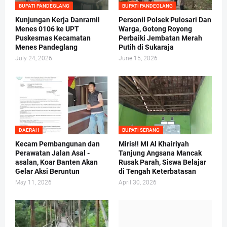
BUPATI PANDEGLANG
BUPATI PANDEGLANG
Kunjungan Kerja Danramil
Personil Polsek Pulosari Dan
Menes 0106 ke UPT
Warga, Gotong Royong
Puskesmas Kecamatan
Perbaiki Jembatan Merah
Menes Pandeglang
Putih di Sukaraja
July 24, 2026
June 15, 2026
DAERAH
BUPATI SERANG
Kecam Pembangunan dan
Miris!! MI Al Khairiyah
Perawatan Jalan Asal -
Tanjung Angsana Mancak
asalan, Koar Banten Akan
Rusak Parah, Siswa Belajar
Gelar Aksi Beruntun
di Tengah Keterbatasan
May 11, 2026
April 30, 2026