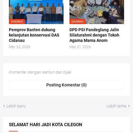
DAERAH
DAERAH
Pemprov Banten dukung
DPD PSI Pandeglang Jalin
kelanjutan konservasi DAS
Silaturahmi dengan Tokoh
Cidanau
Agama Mama Anom
May 22, 2026
May 21, 2026
Komentar dengan santun dan bijak
Posting Komentar (0)
Lebih baru
Lebih lama
SELAMAT HARI JADI KOTA CILEGON