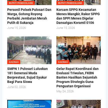
BUPATI PANDEGLANG
BUPATI PANDEGLANG
Personil Polsek Pulosari Dan
Korcam SPPG Kecamatan
Warga, Gotong Royong
Menes Mangkir, Rakor SPPG
Perbaiki Jembatan Merah
dan SPPI Menes Digelar
Putih di Sukaraja
Dansatgas Koramil 0106
June 15, 2026
June 15, 2026
DAERAH
DAERAH
SMPN 1 Pulosari Luluskan
Gelar Rapat Koordinasi dan
181 Generasi Muda
Evaluasi Triwulan, FKBN
Berprestasi, Sujud Syukur
Banten Hasilkan Sejumlah
Bagi Para Siswa
Program Strategis Guna
Penguatan Organisasi
June 02, 2026
May 24, 2026