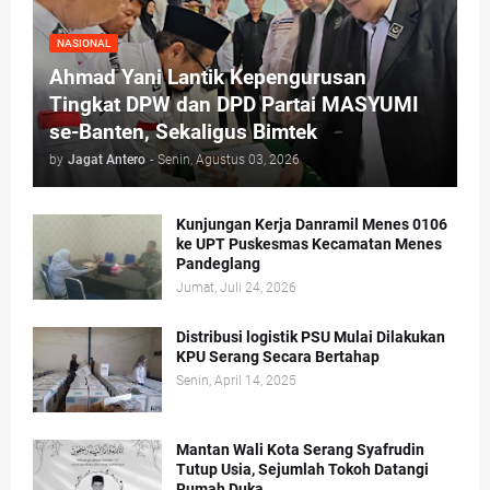
NASIONAL
Ahmad Yani Lantik Kepengurusan
Tingkat DPW dan DPD Partai MASYUMI
se-Banten, Sekaligus Bimtek
by
Jagat Antero
-
Senin, Agustus 03, 2026
Kunjungan Kerja Danramil Menes 0106
ke UPT Puskesmas Kecamatan Menes
Pandeglang
Jumat, Juli 24, 2026
Distribusi logistik PSU Mulai Dilakukan
KPU Serang Secara Bertahap
Senin, April 14, 2025
Mantan Wali Kota Serang Syafrudin
Tutup Usia, Sejumlah Tokoh Datangi
Rumah Duka