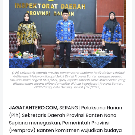
(Plh) Sekretaris Daerah Provinsi Banten Nana Supiana hadir dalam
Edukasi
Antikorupsi Melawan Korupsi Sejak Dini di Provinsi Banten dengan peserta
ratusan siswa tingkat SMA/SMK, guru, kepala sekolah serta stakeholder yang
dilaksanakan secara offline dan online di Aula Inspektorat Provinsi Banten,
KP3B Curug, Kota Serang, Jumat (17/1/2025).
JAGATANTERO.COM,
SERANG| Pelaksana Harian
(Plh) Sekretaris Daerah Provinsi Banten Nana
Supiana menegaskan, Pemerintah Provinsi
(Pemprov) Banten komitmen wujudkan budaya