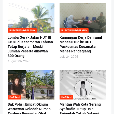
BUPATI PANDEGLANG
BUPATI PANDEGLANG
Lomba Gerak Jalan HUT RI
Kunjungan Kerja Danramil
Ke 81 di Kecamatan Labuan
Menes 0106 ke UPT
Tetap Berjalan, Meski
Puskesmas Kecamatan
Jumlah Peserta dibawah
Menes Pandeglang
300 Orang
July 24, 2026
August 06, 2026
DAERAH
DAERAH
Bak Polisi, Empat Oknum
Mantan Wali Kota Serang
Wartawan Geledah Rumah
Syafrudin Tutup Usia,
Terduga Pengedar Obat
Sejumlah Tokoh Datangi