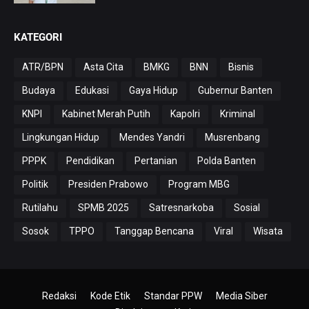
KATEGORI
ATR/BPN
Asta Cita
BMKG
BNN
Bisnis
Budaya
Edukasi
Gaya Hidup
Gubernur Banten
KNPI
Kabinet Merah Putih
Kapolri
Kriminal
Lingkungan Hidup
Mendes Yandri
Musrenbang
PPPK
Pendidikan
Pertanian
Polda Banten
Politik
Presiden Prabowo
Program MBG
Rutilahu
SPMB 2025
Satresnarkoba
Sosial
Sosok
TPPO
Tanggap Bencana
Viral
Wisata
Redaksi
Kode Etik
Standar PPW
Media Siber