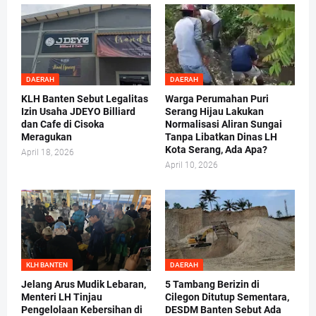
DAERAH
DAERAH
KLH Banten Sebut Legalitas
Warga Perumahan Puri
Izin Usaha JDEYO Billiard
Serang Hijau Lakukan
dan Cafe di Cisoka
Normalisasi Aliran Sungai
Meragukan
Tanpa Libatkan Dinas LH
Kota Serang, Ada Apa?
April 18, 2026
April 10, 2026
KLH BANTEN
DAERAH
Jelang Arus Mudik Lebaran,
5 Tambang Berizin di
Menteri LH Tinjau
Cilegon Ditutup Sementara,
Pengelolaan Kebersihan di
DESDM Banten Sebut Ada