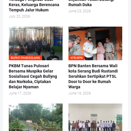
Keras, Keluarga Berencana
Rumah Duka
Tempuh Jalur Hukum
June 23, 2026
July 22, 2026
BUPATI PANDEGLANG
ATR/BPN
PKBM Tunas Pulosari
BPN Banten Bersama Wali
Bersama Muspika Gelar
kota Serang Budi Rustandi
Sosialisasi Cegah Bullyng
Serahkan Sertipikat PTSL
dan Narkoba, Ciptakan
Door to Door ke Rumah
Belajar Nyaman
Warga
June 17, 2026
June 16, 2026