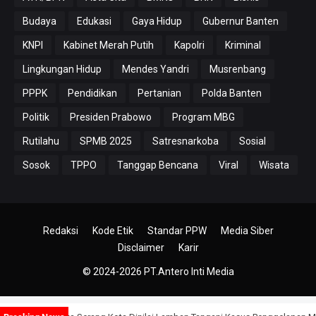
Budaya
Edukasi
Gaya Hidup
Gubernur Banten
KNPI
Kabinet Merah Putih
Kapolri
Kriminal
Lingkungan Hidup
Mendes Yandri
Musrenbang
PPPK
Pendidikan
Pertanian
Polda Banten
Politik
Presiden Prabowo
Program MBG
Rutilahu
SPMB 2025
Satresnarkoba
Sosial
Sosok
TPPO
Tanggap Bencana
Viral
Wisata
Redaksi
Kode Etik
Standar PPW
Media Siber
Disclaimer
Karir
© 2024-2026
PT.Antero Inti Media