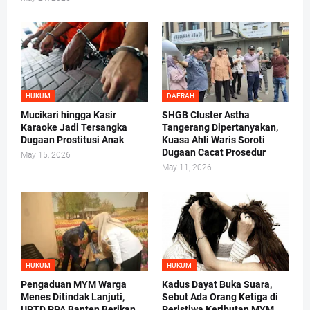
HUKUM
DAERAH
Mucikari hingga Kasir
SHGB Cluster Astha
Karaoke Jadi Tersangka
Tangerang Dipertanyakan,
Dugaan Prostitusi Anak
Kuasa Ahli Waris Soroti
Dugaan Cacat Prosedur
May 15, 2026
May 11, 2026
HUKUM
HUKUM
Pengaduan MYM Warga
Kadus Dayat Buka Suara,
Menes Ditindak Lanjuti,
Sebut Ada Orang Ketiga di
UPTD PPA Banten Berikan
Peristiwa Keributan MYM