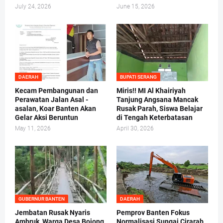
July 24, 2026
June 15, 2026
DAERAH
BUPATI SERANG
Kecam Pembangunan dan
Miris!! MI Al Khairiyah
Perawatan Jalan Asal -
Tanjung Angsana Mancak
asalan, Koar Banten Akan
Rusak Parah, Siswa Belajar
Gelar Aksi Beruntun
di Tengah Keterbatasan
May 11, 2026
April 30, 2026
GUBERNUR BANTEN
DAERAH
Jembatan Rusak Nyaris
Pemprov Banten Fokus
Ambruk, Warga Desa Bojong
Normalisasi Sungai Cirarab