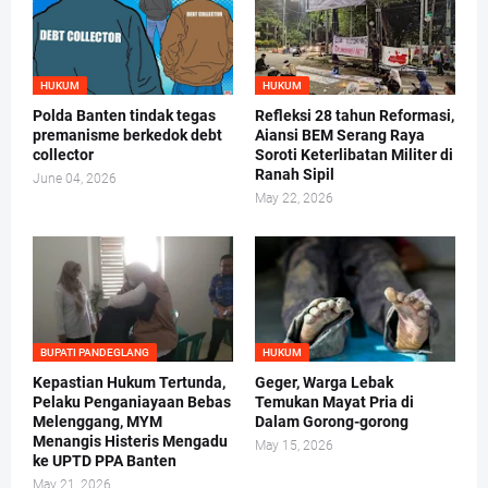
HUKUM
HUKUM
Polda Banten tindak tegas
Refleksi 28 tahun Reformasi,
premanisme berkedok debt
Aiansi BEM Serang Raya
collector
Soroti Keterlibatan Militer di
Ranah Sipil
June 04, 2026
May 22, 2026
BUPATI PANDEGLANG
HUKUM
Kepastian Hukum Tertunda,
Geger, Warga Lebak
Pelaku Penganiayaan Bebas
Temukan Mayat Pria di
Melenggang, MYM
Dalam Gorong-gorong
Menangis Histeris Mengadu
May 15, 2026
ke UPTD PPA Banten
May 21, 2026