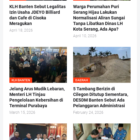
KLH Banten Sebut Legalitas
Warga Perumahan Puri
Izin Usaha JDEYO Billiard
Serang Hijau Lakukan
dan Cafe di Cisoka
Normalisasi Aliran Sungai
Meragukan
Tanpa Libatkan Dinas LH
Kota Serang, Ada Apa?
April 18, 2026
April 10, 2026
KLH BANTEN
DAERAH
Jelang Arus Mudik Lebaran,
5 Tambang Berizin di
Menteri LH Tinjau
Cilegon Ditutup Sementara,
Pengelolaan Kebersihan di
DESDM Banten Sebut Ada
Terminal Purabaya
Pelanggaran Administrasi
March 15, 2026
February 24, 2026