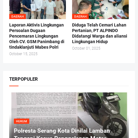
DAERAH
DAERAH
Laporan Aktivis Lingkungan
Diduga Telah Cemari Lahan
Persoalan Dugaan
Pertanian, PT ALPINDO
Pencemaran Lingkungan
Didatangi Warga dan aliansi
Oleh CV. GSM Panimbang di
Lingkungan Hidup
tindaklanjuti Mabes Polri
October 01, 2025
October 15, 2025
TERPOPULER
HUKUM
Polresta Serang Kota Dinilai Lamban