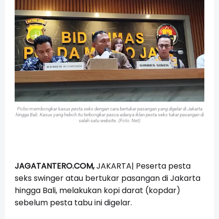
Polisi membongkar kasus pesta seks dengan cara bertukar pasangan yang digelar di Jakarta
hingga Bali. Kasus yang heboh itu terbongkar pasca adanya iklan pesta seks tukar pasangan di
salah satu website. (Foto: Net)
JAGATANTERO.COM,
JAKARTA|
Peserta pesta
seks swinger atau bertukar pasangan di Jakarta
hingga Bali, melakukan kopi darat (kopdar)
sebelum pesta tabu ini digelar.