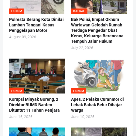
HUKUM
DAERAH
Polresta Serang Kota Dinilai
Bak Polisi, Empat Oknum
Lamban Tangani Kasus
Wartawan Geledah Rumah
Penggelapan Motor
Terduga Pengedar Obat
Keras, Keluarga Berencana
August 09, 2026
Tempuh Jalur Hukum
July 22, 2026
HUKUM
HUKUM
Korupsi Minyak Goreng, 2
Apes, 2 Pelaku Curanmor di
Direktur BUMD Banten
Lebak Babak Belur Dihajar
Dituntut 11 Tahun Penjara
Warga
June 16, 2026
June 10, 2026