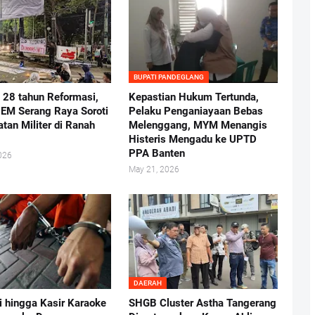
BUPATI PANDEGLANG
i 28 tahun Reformasi,
Kepastian Hukum Tertunda,
BEM Serang Raya Soroti
Pelaku Penganiayaan Bebas
atan Militer di Ranah
Melenggang, MYM Menangis
Histeris Mengadu ke UPTD
PPA Banten
026
May 21, 2026
DAERAH
i hingga Kasir Karaoke
SHGB Cluster Astha Tangerang