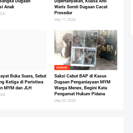
rsangka Dugaan
Dipertanyakan, Kuasa Ahli
usi Anak
Waris Soroti Dugaan Cacat
Prosedur
026
May 11, 2026
HUKUM
ayat Buka Suara, Sebut
Saksi Cabut BAP di Kasus
ng Ketiga di Peristiwa
Dugaan Penganiayaan MYM
an MYM dan JLH
Warga Menes, Begini Kata
Pengamat Hukum Pidana
026
May 03, 2026