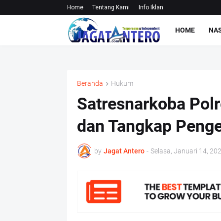
Home
Tentang Kami
Info Iklan
HOME
NA
Beranda
Hukum
Satresnarkoba Polr
dan Tangkap Peng
by
Jagat Antero
-
Selasa, Januari 14, 20