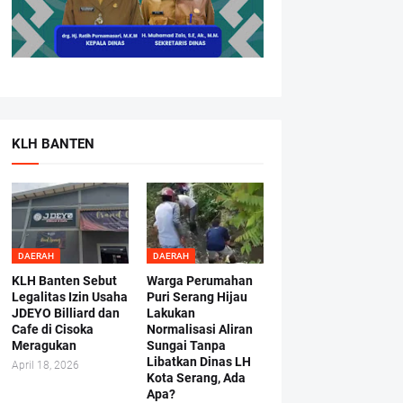
KLH BANTEN
DAERAH
DAERAH
KLH Banten Sebut
Warga Perumahan
Legalitas Izin Usaha
Puri Serang Hijau
JDEYO Billiard dan
Lakukan
Cafe di Cisoka
Normalisasi Aliran
Meragukan
Sungai Tanpa
Libatkan Dinas LH
April 18, 2026
Kota Serang, Ada
Apa?