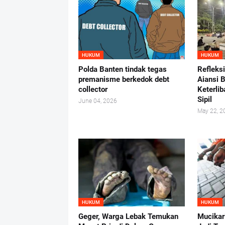
HUKUM
HUKUM
Polda Banten tindak tegas
Refleks
premanisme berkedok debt
Aiansi 
collector
Keterlib
Sipil
June 04, 2026
May 22, 2
HUKUM
HUKUM
Geger, Warga Lebak Temukan
Mucikar