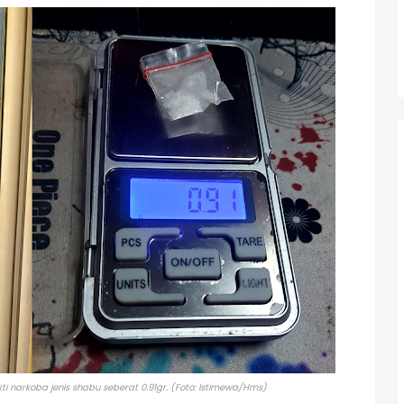
ti narkoba jenis shabu seberat 0.91gr. (Foto: Istimewa/Hms)