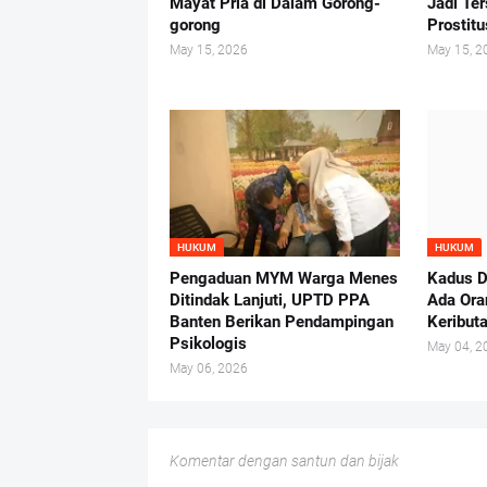
Mayat Pria di Dalam Gorong-
Jadi Te
gorong
Prostit
May 15, 2026
May 15, 2
HUKUM
HUKUM
Pengaduan MYM Warga Menes
Kadus D
Ditindak Lanjuti, UPTD PPA
Ada Ora
Banten Berikan Pendampingan
Keribut
Psikologis
May 04, 2
May 06, 2026
Komentar dengan santun dan bijak