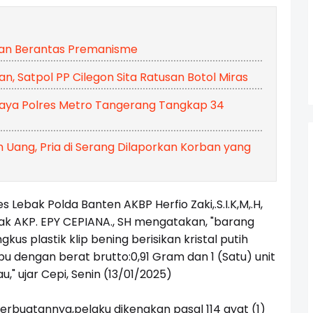
kan Berantas Premanisme
n, Satpol PP Cilegon Sita Ratusan Botol Miras
 Jaya Polres Metro Tangerang Tangkap 34
Uang, Pria di Serang Dilaporkan Korban yang
Lebak Polda Banten AKBP Herfio Zaki,.S.I.K,M,.H,
ak AKP. EPY CEPIANA., SH mengatakan, "barang
kus plastik klip bening berisikan kristal putih
bu dengan berat brutto:0,91 Gram dan 1 (Satu) unit
" ujar Cepi, Senin (13/01/2025)
buatannya,pelaku dikenakan pasal 114 ayat (1)