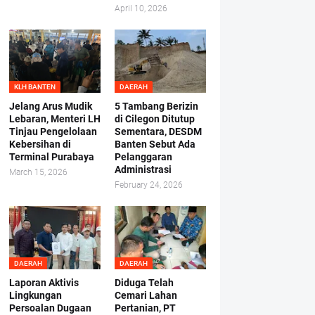
April 10, 2026
KLH BANTEN
DAERAH
Jelang Arus Mudik
5 Tambang Berizin
Lebaran, Menteri LH
di Cilegon Ditutup
Tinjau Pengelolaan
Sementara, DESDM
Kebersihan di
Banten Sebut Ada
Terminal Purabaya
Pelanggaran
Administrasi
March 15, 2026
February 24, 2026
DAERAH
DAERAH
Laporan Aktivis
Diduga Telah
Lingkungan
Cemari Lahan
Persoalan Dugaan
Pertanian, PT