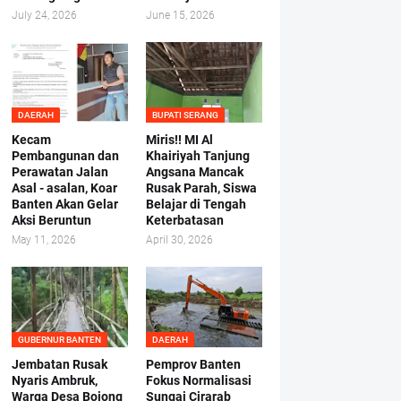
July 24, 2026
June 15, 2026
DAERAH
BUPATI SERANG
Kecam
Miris!! MI Al
Pembangunan dan
Khairiyah Tanjung
Perawatan Jalan
Angsana Mancak
Asal - asalan, Koar
Rusak Parah, Siswa
Banten Akan Gelar
Belajar di Tengah
Aksi Beruntun
Keterbatasan
May 11, 2026
April 30, 2026
GUBERNUR BANTEN
DAERAH
Jembatan Rusak
Pemprov Banten
Nyaris Ambruk,
Fokus Normalisasi
Warga Desa Bojong
Sungai Cirarab