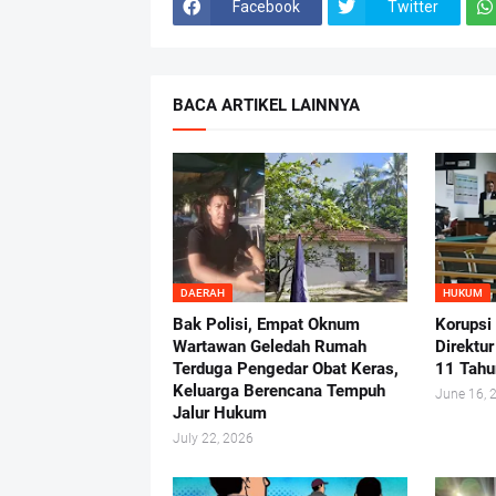
Facebook
Twitter
BACA ARTIKEL LAINNYA
DAERAH
HUKUM
Bak Polisi, Empat Oknum
Korupsi
Wartawan Geledah Rumah
Direktu
Terduga Pengedar Obat Keras,
11 Tahu
Keluarga Berencana Tempuh
June 16, 
Jalur Hukum
July 22, 2026