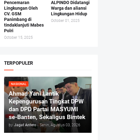
Pencemaran
ALPINDO Didatangi
Lingkungan Oleh
Warga dan aliansi
CV. GSM
Lingkungan Hidup
Panimbang di
October 01, 2025
tindaklanjuti Mabes
Polri
October 15, 2025
TERPOPULER
NASIONAL
Ahmad Yani Lantik
Kepengurusan Tingkat DPW
dan DPD Partai MASYUMI
se-Banten, Sekaligus Bimtek
by
Jagat Antero
-
Senin, Agustus 03, 2026