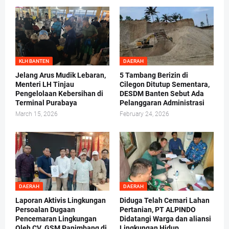
KLH BANTEN
DAERAH
Jelang Arus Mudik Lebaran,
5 Tambang Berizin di
Menteri LH Tinjau
Cilegon Ditutup Sementara,
Pengelolaan Kebersihan di
DESDM Banten Sebut Ada
Terminal Purabaya
Pelanggaran Administrasi
March 15, 2026
February 24, 2026
DAERAH
DAERAH
Laporan Aktivis Lingkungan
Diduga Telah Cemari Lahan
Persoalan Dugaan
Pertanian, PT ALPINDO
Pencemaran Lingkungan
Didatangi Warga dan aliansi
Oleh CV. GSM Panimbang di
Lingkungan Hidup