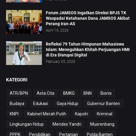
Forum JAMSOS Ingatkan Direksi BPJS TK
Waspadai Ketahanan Dana JAMSOS Akibat
Perang Iran-AS
April 16, 2026
Refleksi 79 Tahun Himpunan Mahasiswa
Islam: Meneguhkan Khitah Perjuangan HMI
di Era Disrupsi Digital
February 05, 2026
KATEGORI
ATR/BPN
Asta Cita
BMKG
BNN
Bisnis
Budaya
Edukasi
Gaya Hidup
Gubernur Banten
KNPI
Kabinet Merah Putih
Kapolri
Kriminal
Lingkungan Hidup
Mendes Yandri
Musrenbang
PPPK
Pendidikan
Pertanian
Polda Banten