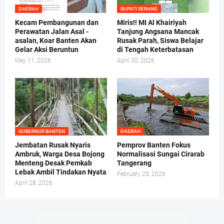
DAERAH
BUPATI SERANG
Kecam Pembangunan dan
Miris!! MI Al Khairiyah
Perawatan Jalan Asal -
Tanjung Angsana Mancak
asalan, Koar Banten Akan
Rusak Parah, Siswa Belajar
Gelar Aksi Beruntun
di Tengah Keterbatasan
May 11, 2026
April 30, 2026
GUBERNUR BANTEN
DAERAH
Jembatan Rusak Nyaris
Pemprov Banten Fokus
Ambruk, Warga Desa Bojong
Normalisasi Sungai Cirarab
Menteng Desak Pemkab
Tangerang
Lebak Ambil Tindakan Nyata
February 25, 2026
April 28, 2026