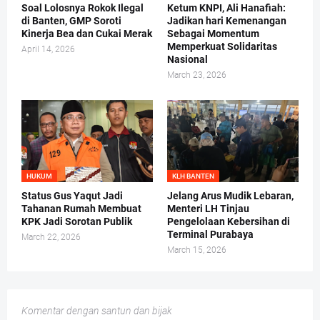
Soal Lolosnya Rokok Ilegal
Ketum KNPI, Ali Hanafiah:
di Banten, GMP Soroti
Jadikan hari Kemenangan
Kinerja Bea dan Cukai Merak
Sebagai Momentum
Memperkuat Solidaritas
April 14, 2026
Nasional
March 23, 2026
HUKUM
KLH BANTEN
Status Gus Yaqut Jadi
Jelang Arus Mudik Lebaran,
Tahanan Rumah Membuat
Menteri LH Tinjau
KPK Jadi Sorotan Publik
Pengelolaan Kebersihan di
Terminal Purabaya
March 22, 2026
March 15, 2026
Komentar dengan santun dan bijak