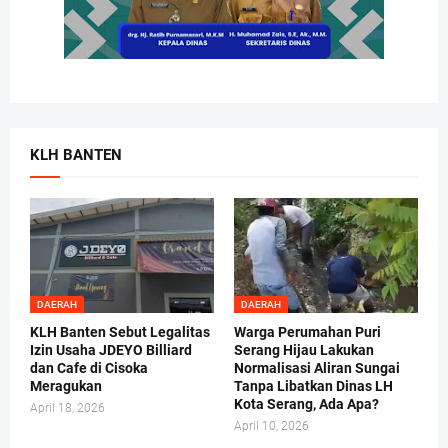
KLH BANTEN
DAERAH
DAERAH
KLH Banten Sebut Legalitas
Warga Perumahan Puri
Izin Usaha JDEYO Billiard
Serang Hijau Lakukan
dan Cafe di Cisoka
Normalisasi Aliran Sungai
Meragukan
Tanpa Libatkan Dinas LH
Kota Serang, Ada Apa?
April 18, 2026
April 10, 2026