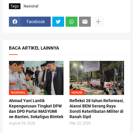
Tags
Nasional
Facebook
BACA ARTIKEL LAINNYA
NASIONAL
HUKUM
Ahmad Yani Lantik
Refleksi 28 tahun Reformasi,
Kepengurusan Tingkat DPW
Aiansi BEM Serang Raya
dan DPD Partai MASYUMI
Soroti Keterlibatan Militer di
se-Banten, Sekaligus Bimtek
Ranah Sipil
August 03, 2026
May 22, 2026