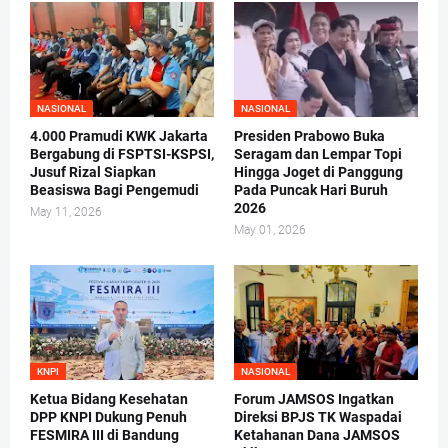
NASIONAL
NASIONAL
4.000 Pramudi KWK Jakarta
Presiden Prabowo Buka
Bergabung di FSPTSI-KSPSI,
Seragam dan Lempar Topi
Jusuf Rizal Siapkan
Hingga Joget di Panggung
Beasiswa Bagi Pengemudi
Pada Puncak Hari Buruh
2026
May 11, 2026
May 01, 2026
KNPI
NASIONAL
Ketua Bidang Kesehatan
Forum JAMSOS Ingatkan
DPP KNPI Dukung Penuh
Direksi BPJS TK Waspadai
FESMIRA III di Bandung
Ketahanan Dana JAMSOS