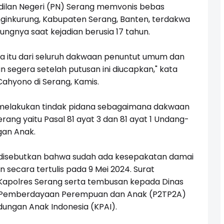
ilan Negeri (PN) Serang memvonis bebas
ginkurung, Kabupaten Serang, Banten, terdakwa
gnya saat kejadian berusia 17 tahun.
 itu dari seluruh dakwaan penuntut umum dan
segera setelah putusan ini diucapkan," kata
Cahyono di Serang, Kamis.
 melakukan tindak pidana sebagaimana dakwaan
ang yaitu Pasal 81 ayat 3 dan 81 ayat 1 Undang-
gan Anak.
 disebutkan bahwa sudah ada kesepakatan damai
secara tertulis pada 9 Mei 2024. Surat
 Kapolres Serang serta tembusan kepada Dinas
u Pemberdayaan Perempuan dan Anak (P2TP2A)
dungan Anak Indonesia (KPAI).