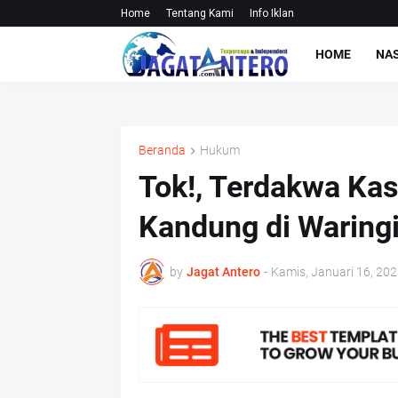
Home
Tentang Kami
Info Iklan
HOME
NA
Beranda
Hukum
Tok!, Terdakwa Ka
Kandung di Waring
by
Jagat Antero
-
Kamis, Januari 16, 202