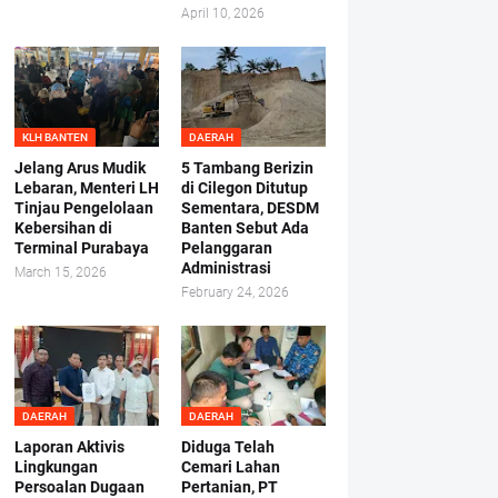
April 10, 2026
KLH BANTEN
DAERAH
Jelang Arus Mudik
5 Tambang Berizin
Lebaran, Menteri LH
di Cilegon Ditutup
Tinjau Pengelolaan
Sementara, DESDM
Kebersihan di
Banten Sebut Ada
Terminal Purabaya
Pelanggaran
Administrasi
March 15, 2026
February 24, 2026
DAERAH
DAERAH
Laporan Aktivis
Diduga Telah
Lingkungan
Cemari Lahan
Persoalan Dugaan
Pertanian, PT