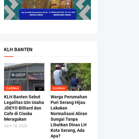
KLH BANTEN
DAERAH
DAERAH
KLH Banten Sebut
Warga Perumahan
Legalitas Izin Usaha
Puri Serang Hijau
JDEYO Billiard dan
Lakukan
Cafe di Cisoka
Normalisasi Aliran
Meragukan
Sungai Tanpa
Libatkan Dinas LH
April 18, 2026
Kota Serang, Ada
Apa?