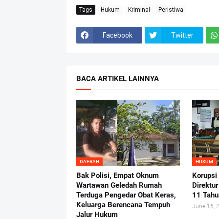
Tags
Hukum
Kriminal
Peristiwa
Facebook
Twitter
BACA ARTIKEL LAINNYA
DAERAH
HUKUM
Bak Polisi, Empat Oknum
Korupsi
Wartawan Geledah Rumah
Direktu
Terduga Pengedar Obat Keras,
11 Tahu
Keluarga Berencana Tempuh
June 16, 
Jalur Hukum