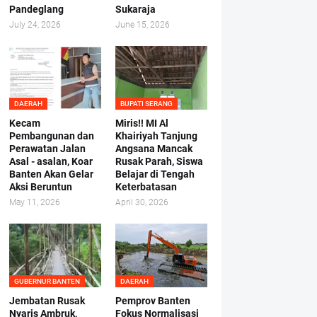
Pandeglang
Sukaraja
July 24, 2026
June 15, 2026
DAERAH
BUPATI SERANG
Kecam
Miris!! MI Al
Pembangunan dan
Khairiyah Tanjung
Perawatan Jalan
Angsana Mancak
Asal - asalan, Koar
Rusak Parah, Siswa
Banten Akan Gelar
Belajar di Tengah
Aksi Beruntun
Keterbatasan
May 11, 2026
April 30, 2026
GUBERNUR BANTEN
DAERAH
Jembatan Rusak
Pemprov Banten
Nyaris Ambruk,
Fokus Normalisasi