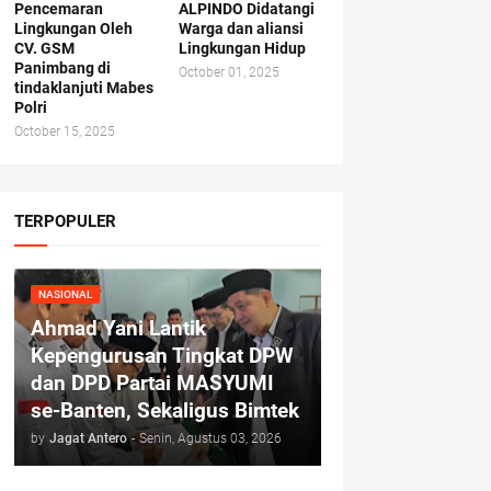
Pencemaran
ALPINDO Didatangi
Lingkungan Oleh
Warga dan aliansi
CV. GSM
Lingkungan Hidup
Panimbang di
October 01, 2025
tindaklanjuti Mabes
Polri
October 15, 2025
TERPOPULER
NASIONAL
Ahmad Yani Lantik
Kepengurusan Tingkat DPW
dan DPD Partai MASYUMI
se-Banten, Sekaligus Bimtek
by
Jagat Antero
-
Senin, Agustus 03, 2026