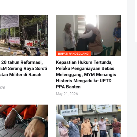
BUPATI PANDEGLANG
i 28 tahun Reformasi,
Kepastian Hukum Tertunda,
BEM Serang Raya Soroti
Pelaku Penganiayaan Bebas
atan Militer di Ranah
Melenggang, MYM Menangis
Histeris Mengadu ke UPTD
PPA Banten
026
May 21, 2026