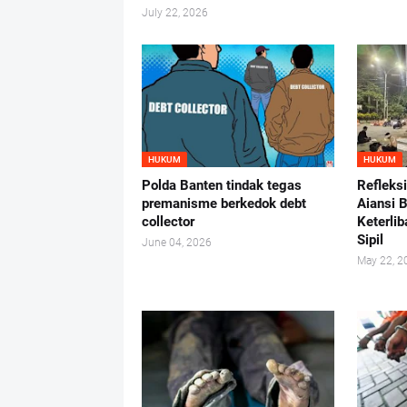
July 22, 2026
HUKUM
HUKUM
Polda Banten tindak tegas
Refleks
premanisme berkedok debt
Aiansi 
collector
Keterlib
Sipil
June 04, 2026
May 22, 2