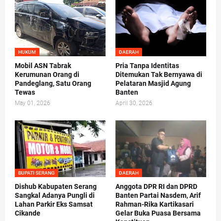
HUKUM
DAERAH
Mobil ASN Tabrak
Pria Tanpa Identitas
Kerumunan Orang di
Ditemukan Tak Bernyawa di
Pandeglang, Satu Orang
Pelataran Masjid Agung
Tewas
Banten
May 01, 2026
April 30, 2026
BUPATI SERANG
DAERAH
Dishub Kabupaten Serang
Anggota DPR RI dan DPRD
Sangkal Adanya Pungli di
Banten Partai Nasdem, Arif
Lahan Parkir Eks Samsat
Rahman-Rika Kartikasari
Cikande
Gelar Buka Puasa Bersama