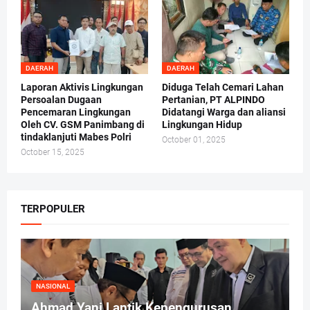
DAERAH
DAERAH
Laporan Aktivis Lingkungan
Diduga Telah Cemari Lahan
Persoalan Dugaan
Pertanian, PT ALPINDO
Pencemaran Lingkungan
Didatangi Warga dan aliansi
Oleh CV. GSM Panimbang di
Lingkungan Hidup
tindaklanjuti Mabes Polri
October 01, 2025
October 15, 2025
TERPOPULER
NASIONAL
Ahmad Yani Lantik Kepengurusan