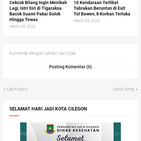
Cekcok Bilang Ingin Menikah
10 Kendaraan Terlibat
Lagi, Istri Siri di Tigaraksa
Tabrakan Beruntun di Exit
Bacok Suami Pakai Golok
Tol Bawen, 8 Korban Terluka
Hingga Tewas
March 04, 2026
March 08, 2026
Komentar dengan santun dan bijak
Posting Komentar (0)
Lebih baru
Lebih lama
SELAMAT HARI JADI KOTA CILEGON