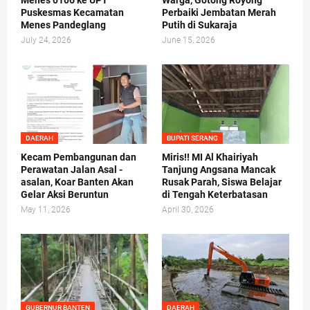
Menes 0106 ke UPT
Warga, Gotong Royong
Puskesmas Kecamatan
Perbaiki Jembatan Merah
Menes Pandeglang
Putih di Sukaraja
July 24, 2026
June 15, 2026
DAERAH
BUPATI SERANG
Kecam Pembangunan dan
Miris!! MI Al Khairiyah
Perawatan Jalan Asal -
Tanjung Angsana Mancak
asalan, Koar Banten Akan
Rusak Parah, Siswa Belajar
Gelar Aksi Beruntun
di Tengah Keterbatasan
May 11, 2026
April 30, 2026
GUBERNUR BANTEN
DAERAH