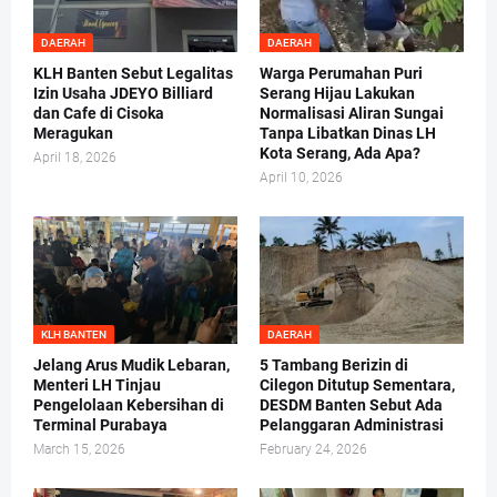
DAERAH
DAERAH
KLH Banten Sebut Legalitas
Warga Perumahan Puri
Izin Usaha JDEYO Billiard
Serang Hijau Lakukan
dan Cafe di Cisoka
Normalisasi Aliran Sungai
Meragukan
Tanpa Libatkan Dinas LH
Kota Serang, Ada Apa?
April 18, 2026
April 10, 2026
KLH BANTEN
DAERAH
Jelang Arus Mudik Lebaran,
5 Tambang Berizin di
Menteri LH Tinjau
Cilegon Ditutup Sementara,
Pengelolaan Kebersihan di
DESDM Banten Sebut Ada
Terminal Purabaya
Pelanggaran Administrasi
March 15, 2026
February 24, 2026