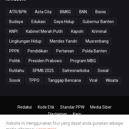
ATR/BPN
Asta Cita
BMKG
BNN
Bisnis
Budaya
Edukasi
Gaya Hidup
Gubernur Banten
KNPI
Kabinet Merah Putih
Kapolri
Kriminal
Lingkungan Hidup
Mendes Yandri
Musrenbang
PPPK
Pendidikan
Pertanian
Polda Banten
Politik
Presiden Prabowo
Program MBG
Rutilahu
SPMB 2025
Satresnarkoba
Sosial
Sosok
TPPO
Tanggap Bencana
Viral
Wisata
Redaksi
Kode Etik
Standar PPW
Media Siber
Disclaimer
Karir
Website ini menggunakan fitur yang dapat anda gunakan sebagai
© 2024-2026
PT.Antero Inti Media