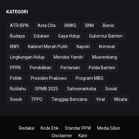
KATEGORI
ATR/BPN
Asta Cita
BMKG
BNN
Bisnis
Budaya
Edukasi
Gaya Hidup
Gubernur Banten
KNPI
Kabinet Merah Putih
Kapolri
Kriminal
Lingkungan Hidup
Mendes Yandri
Musrenbang
PPPK
Pendidikan
Pertanian
Polda Banten
Politik
Presiden Prabowo
Program MBG
Rutilahu
SPMB 2025
Satresnarkoba
Sosial
Sosok
TPPO
Tanggap Bencana
Viral
Wisata
Redaksi
Kode Etik
Standar PPW
Media Siber
Disclaimer
Karir