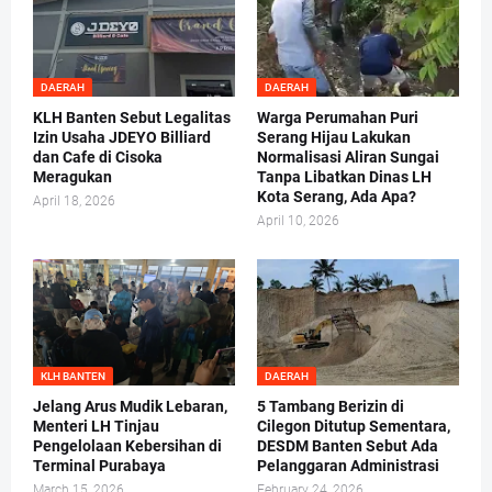
DAERAH
DAERAH
KLH Banten Sebut Legalitas
Warga Perumahan Puri
Izin Usaha JDEYO Billiard
Serang Hijau Lakukan
dan Cafe di Cisoka
Normalisasi Aliran Sungai
Meragukan
Tanpa Libatkan Dinas LH
Kota Serang, Ada Apa?
April 18, 2026
April 10, 2026
KLH BANTEN
DAERAH
Jelang Arus Mudik Lebaran,
5 Tambang Berizin di
Menteri LH Tinjau
Cilegon Ditutup Sementara,
Pengelolaan Kebersihan di
DESDM Banten Sebut Ada
Terminal Purabaya
Pelanggaran Administrasi
March 15, 2026
February 24, 2026