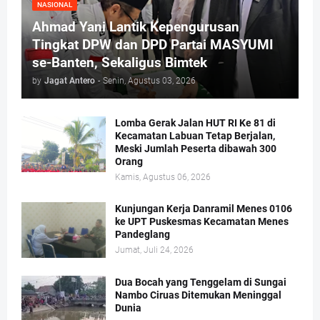
NASIONAL
Ahmad Yani Lantik Kepengurusan
Tingkat DPW dan DPD Partai MASYUMI
se-Banten, Sekaligus Bimtek
by
Jagat Antero
-
Senin, Agustus 03, 2026
Lomba Gerak Jalan HUT RI Ke 81 di
Kecamatan Labuan Tetap Berjalan,
Meski Jumlah Peserta dibawah 300
Orang
Kamis, Agustus 06, 2026
Kunjungan Kerja Danramil Menes 0106
ke UPT Puskesmas Kecamatan Menes
Pandeglang
Jumat, Juli 24, 2026
Dua Bocah yang Tenggelam di Sungai
Nambo Ciruas Ditemukan Meninggal
Dunia