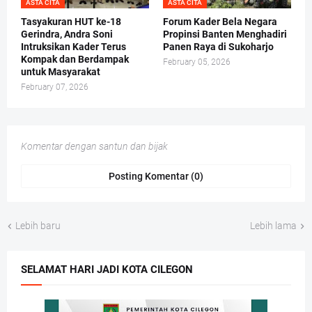
ASTA CITA
ASTA CITA
Tasyakuran HUT ke-18
Forum Kader Bela Negara
Gerindra, Andra Soni
Propinsi Banten Menghadiri
Intruksikan Kader Terus
Panen Raya di Sukoharjo
Kompak dan Berdampak
February 05, 2026
untuk Masyarakat
February 07, 2026
Komentar dengan santun dan bijak
Posting Komentar (0)
Lebih baru
Lebih lama
SELAMAT HARI JADI KOTA CILEGON