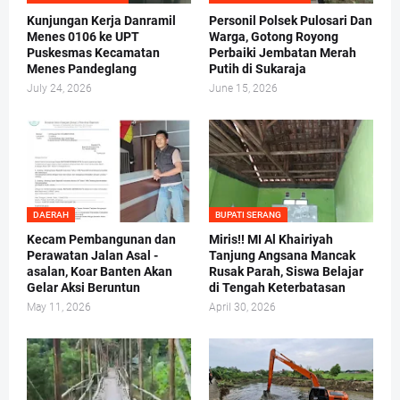
Kunjungan Kerja Danramil
Personil Polsek Pulosari Dan
Menes 0106 ke UPT
Warga, Gotong Royong
Puskesmas Kecamatan
Perbaiki Jembatan Merah
Menes Pandeglang
Putih di Sukaraja
July 24, 2026
June 15, 2026
DAERAH
BUPATI SERANG
Kecam Pembangunan dan
Miris!! MI Al Khairiyah
Perawatan Jalan Asal -
Tanjung Angsana Mancak
asalan, Koar Banten Akan
Rusak Parah, Siswa Belajar
Gelar Aksi Beruntun
di Tengah Keterbatasan
May 11, 2026
April 30, 2026