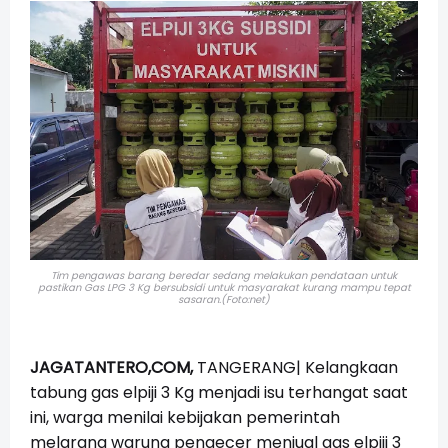
Tim pengawas barang beredar sedang melakukan pendataan untuk
pastikan Gas LPG 3 Kg bersubsidi untuk masyarakat kurang mampu tepat
sasaran.(Foto:net)
JAGATANTERO,COM,
TANGERANG| Kelangkaan
tabung gas elpiji 3 Kg menjadi isu terhangat saat
ini, warga menilai kebijakan pemerintah
melarang warung pengecer menjual gas elpiji 3