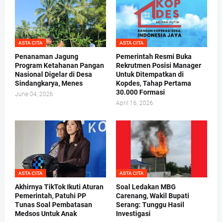
ASTA CITA
ASTA CITA
Penanaman Jagung
Pemerintah Resmi Buka
Program Ketahanan Pangan
Rekrutmen Posisi Manager
Nasional Digelar di Desa
Untuk Ditempatkan di
Sindangkarya, Menes
Kopdes, Tahap Pertama
30.000 Formasi
June 04, 2026
April 16, 2026
ASTA CITA
ASTA CITA
Akhirnya TikTok Ikuti Aturan
Soal Ledakan MBG
Pemerintah, Patuhi PP
Carenang, Wakil Bupati
Tunas Soal Pembatasan
Serang: Tunggu Hasil
Medsos Untuk Anak
Investigasi