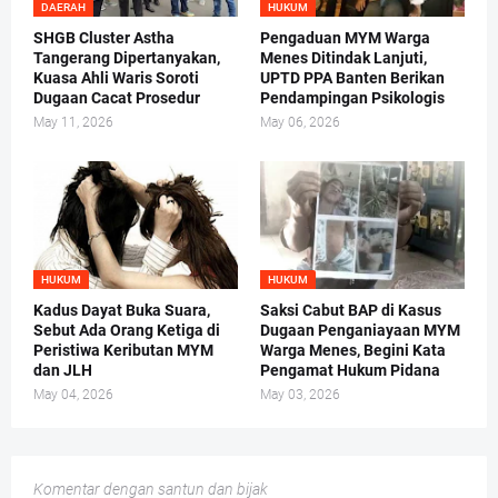
DAERAH
HUKUM
SHGB Cluster Astha
Pengaduan MYM Warga
Tangerang Dipertanyakan,
Menes Ditindak Lanjuti,
Kuasa Ahli Waris Soroti
UPTD PPA Banten Berikan
Dugaan Cacat Prosedur
Pendampingan Psikologis
May 11, 2026
May 06, 2026
HUKUM
HUKUM
Kadus Dayat Buka Suara,
Saksi Cabut BAP di Kasus
Sebut Ada Orang Ketiga di
Dugaan Penganiayaan MYM
Peristiwa Keributan MYM
Warga Menes, Begini Kata
dan JLH
Pengamat Hukum Pidana
May 04, 2026
May 03, 2026
Komentar dengan santun dan bijak