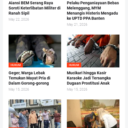
Aiansi BEM Serang Raya
Pelaku Penganiayaan Bebas
Soroti Keterlibatan Militer di
Melenggang, MYM
Ranah Sipil
Menangis Histeris Mengadu
ke UPTD PPA Banten
May 22, 2026
May 21, 2026
HUKUM
HUKUM
Geger, Warga Lebak
Mucikari hingga Kasir
Temukan Mayat Pria di
Karaoke Jadi Tersangka
Dalam Gorong-gorong
Dugaan Prostitusi Anak
May 15, 2026
May 15, 2026