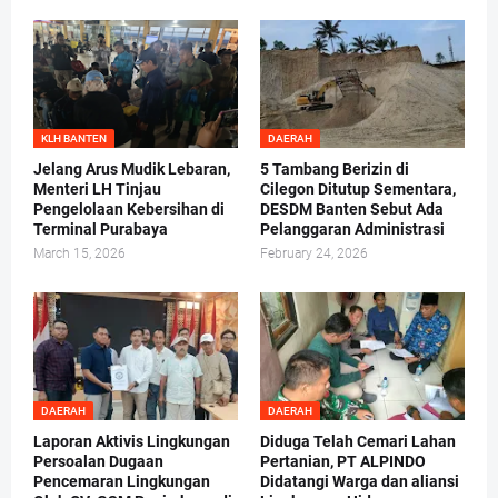
KLH BANTEN
DAERAH
Jelang Arus Mudik Lebaran,
5 Tambang Berizin di
Menteri LH Tinjau
Cilegon Ditutup Sementara,
Pengelolaan Kebersihan di
DESDM Banten Sebut Ada
Terminal Purabaya
Pelanggaran Administrasi
March 15, 2026
February 24, 2026
DAERAH
DAERAH
Laporan Aktivis Lingkungan
Diduga Telah Cemari Lahan
Persoalan Dugaan
Pertanian, PT ALPINDO
Pencemaran Lingkungan
Didatangi Warga dan aliansi