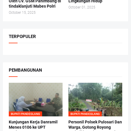
Oleh CV. GSM Panimbang di
Lingkungan Hidup
tindaklanjuti Mabes Polri
October 01, 2025
October 15, 2025
TERPOPULER
PEMBANGUNAN
BUPATI PANDEGLANG
BUPATI PANDEGLANG
Kunjungan Kerja Danramil
Personil Polsek Pulosari Dan
Menes 0106 ke UPT
Warga, Gotong Royong