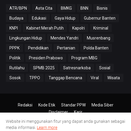
ATR/BPN
Asta Cita
BMKG
BNN
Bisnis
Budaya
Edukasi
Gaya Hidup
Gubernur Banten
KNPI
Kabinet Merah Putih
Kapolri
Kriminal
Lingkungan Hidup
Mendes Yandri
Musrenbang
PPPK
Pendidikan
Pertanian
Polda Banten
Politik
Presiden Prabowo
Program MBG
Rutilahu
SPMB 2025
Satresnarkoba
Sosial
Sosok
TPPO
Tanggap Bencana
Viral
Wisata
Redaksi
Kode Etik
Standar PPW
Media Siber
Disclaimer
Karir
Website ini menggunakan fitur yang dapat anda gunakan sebagai
© 2024-2026
PT.Antero Inti Media
media informasi.
Learn more