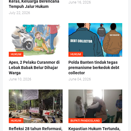
Keras, Keluarga Berencana
June 16, 2026
Tempuh Jalur Hukum
July 22, 2026
HUKUM
HUKUM
Apes, 2 Pelaku Curanmor di
Polda Banten tindak tegas
Lebak Babak Belur Dihajar
premanisme berkedok debt
Warga
collector
June 10, 2026
June 04, 2026
HUKUM
BUPATI PANDEGLANG
Refleksi 28 tahun Reformasi,
Kepastian Hukum Tertunda,