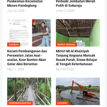
Puskesmas Kecamatan
Perbaiki Jembatan Merah
Menes Pandeglang
Putih di Sukaraja
July 24, 2026
June 15, 2026
DAERAH
BUPATI SERANG
Kecam Pembangunan dan
Miris!! MI Al Khairiyah
Perawatan Jalan Asal -
Tanjung Angsana Mancak
asalan, Koar Banten Akan
Rusak Parah, Siswa Belajar
Gelar Aksi Beruntun
di Tengah Keterbatasan
May 11, 2026
April 30, 2026
GUBERNUR BANTEN
DAERAH