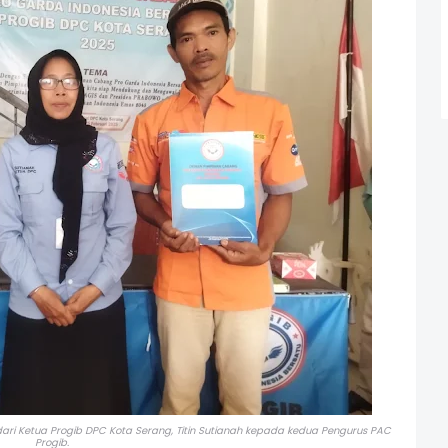
ari Ketua Progib DPC Kota Serang, Titin Sutianah kepada kedua Pengurus PAC
Progib.