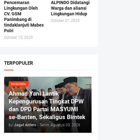
Pencemaran
ALPINDO Didatangi
Lingkungan Oleh
Warga dan aliansi
CV. GSM
Lingkungan Hidup
Panimbang di
October 01, 2025
tindaklanjuti Mabes
Polri
October 15, 2025
TERPOPULER
NASIONAL
Ahmad Yani Lantik
Kepengurusan Tingkat DPW
dan DPD Partai MASYUMI
se-Banten, Sekaligus Bimtek
by
Jagat Antero
-
Senin, Agustus 03, 2026