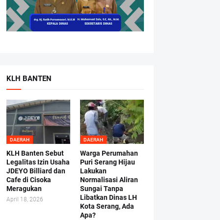
KLH BANTEN
DAERAH
DAERAH
KLH Banten Sebut
Warga Perumahan
Legalitas Izin Usaha
Puri Serang Hijau
JDEYO Billiard dan
Lakukan
Cafe di Cisoka
Normalisasi Aliran
Meragukan
Sungai Tanpa
Libatkan Dinas LH
April 18, 2026
Kota Serang, Ada
Apa?