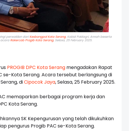
gi perwakilan dari
Kesbangpol Kota Serang
, Kabid Poldagri, Annah beserta
 acara
Rakercab Progib Kota Serang
, Selasa, 25 February 2025.
rus
PROGIB DPC Kota Serang
mengadakan Rapat
AC se-Kota Serang. Acara tersebut berlangsung di
Serang, di
Cipocok Jaya
, Selasa, 25 February 2025.
 PAC memaparkan berbagai program kerja dan
DPC Kota Serang.
rahkannya SK Kepengurusan yang telah dikukuhkan
ap pengurus Progib PAC se-Kota Serang.