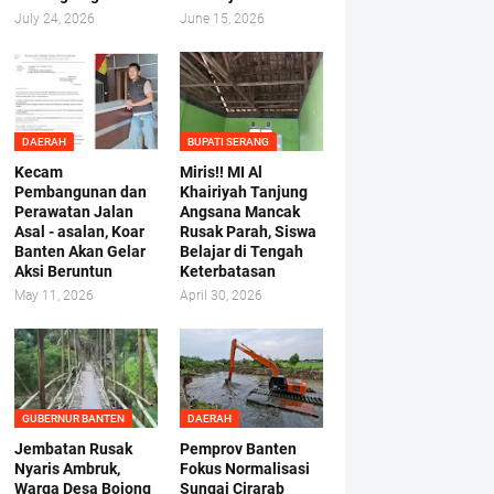
July 24, 2026
June 15, 2026
DAERAH
BUPATI SERANG
Kecam
Miris!! MI Al
Pembangunan dan
Khairiyah Tanjung
Perawatan Jalan
Angsana Mancak
Asal - asalan, Koar
Rusak Parah, Siswa
Banten Akan Gelar
Belajar di Tengah
Aksi Beruntun
Keterbatasan
May 11, 2026
April 30, 2026
GUBERNUR BANTEN
DAERAH
Jembatan Rusak
Pemprov Banten
Nyaris Ambruk,
Fokus Normalisasi
Warga Desa Bojong
Sungai Cirarab