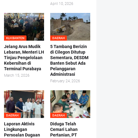
April 10, 2026
KLH BANTEN
DAERAH
Jelang Arus Mudik
5 Tambang Berizin
Lebaran, Menteri LH
di Cilegon Ditutup
Tinjau Pengelolaan
Sementara, DESDM
Kebersihan di
Banten Sebut Ada
Terminal Purabaya
Pelanggaran
Administrasi
March 15, 2026
February 24, 2026
DAERAH
DAERAH
Laporan Aktivis
Diduga Telah
Lingkungan
Cemari Lahan
Persoalan Dugaan
Pertanian, PT