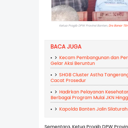
Ketua Progib DPW Provinsi Banten,
Drs Bonar TS
BACA JUGA
Kecam Pembangunan dan Peraw
Gelar Aksi Beruntun
SHGB Cluster Astha Tangerang 
Cacat Prosedur
Hadirkan Pelayanan Kesehatan 
Berbagai Program Mulai JKN Hing
Kapolda Banten Jalin Silatur
Sementara, Ketua Progib DPW Provin