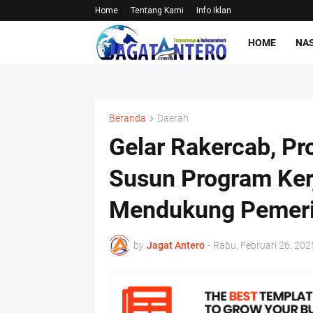
Home
Tentang Kami
Info Iklan
HOME
NA
Beranda
Daerah
Gelar Rakercab, Pr
Susun Program Kerj
Mendukung Pemeri
by
Jagat Antero
-
Rabu, Februari 26, 202