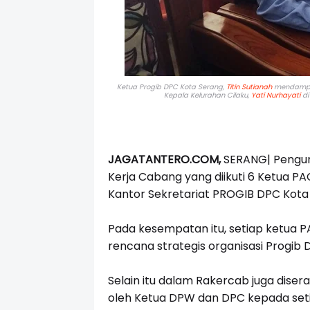
Ketua Progib DPC Kota Serang,
Titin Sutianah
mendampin
Kepala Kelurahan Cilaku,
Yati Nurhayati
di
JAGATANTERO.COM,
SERANG| Pengu
Kerja Cabang yang diikuti 6 Ketua P
Kantor Sekretariat PROGIB DPC Kota 
Pada kesempatan itu, setiap ketua
rencana strategis organisasi Progib 
Selain itu dalam Rakercab juga dise
oleh Ketua DPW dan DPC kepada seti