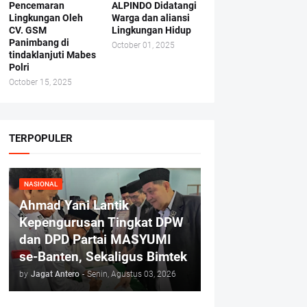
Pencemaran
ALPINDO Didatangi
Lingkungan Oleh
Warga dan aliansi
CV. GSM
Lingkungan Hidup
Panimbang di
October 01, 2025
tindaklanjuti Mabes
Polri
October 15, 2025
TERPOPULER
NASIONAL
Ahmad Yani Lantik
Kepengurusan Tingkat DPW
dan DPD Partai MASYUMI
se-Banten, Sekaligus Bimtek
by
Jagat Antero
-
Senin, Agustus 03, 2026