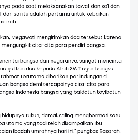
snya pada saat melaksanakan tawaf dan sa'i dan
 dan sa'i itu adalah pertama untuk kebaikan
asarah.
takan, Megawati mengirimkan doa tersebut karena
 mengungkit cita-cita para pendiri bangsa.
encintai bangsa dan negaranya, sangat mencintai
memanjatkan doa kepada Allah SWT agar bangsa
n rahmat terutama diberikan perlindungan di
an bangsa demi tercapainya cita-cita para
angsa Indonesia bangsa yang baldatun toyibatun
 hidupnya rukun, damai, saling menghormati satu
doa utama yang tadi telah disampaikan Ibu
ian ibadah umrahnya hari ini," pungkas Basarah.