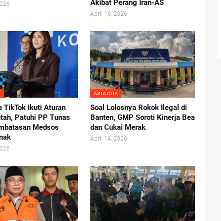
Akibat Perang Iran-AS
2026
April 16, 2026
A
ASTA CITA
 TikTok Ikuti Aturan
Soal Lolosnya Rokok Ilegal di
tah, Patuhi PP Tunas
Banten, GMP Soroti Kinerja Bea
embatasan Medsos
dan Cukai Merak
nak
April 14, 2026
2026