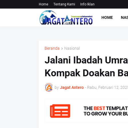
Home
Tentang Kami
Info Iklan
HOME
NA
Beranda
Nasional
Jalani Ibadah Umr
Kompak Doakan Ba
by
Jagat Antero
-
Rabu, Februari 12, 202