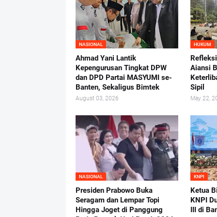
NASIONAL
HUKUM
Ahmad Yani Lantik
Refleks
Kepengurusan Tingkat DPW
Aiansi 
dan DPD Partai MASYUMI se-
Keterlib
Banten, Sekaligus Bimtek
Sipil
August 03, 2026
May 22, 2
NASIONAL
KNPI
Presiden Prabowo Buka
Ketua B
Seragam dan Lempar Topi
KNPI D
Hingga Joget di Panggung
III di B