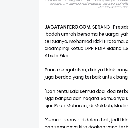
Presiden ke-5 RI,
Megawati Soekarnoputri, menjalani ibada
tertuanya, Mohamad Rizki Pratama, cucunya, Diah Pikat
Ahmad Basarah, dan A
JAGATANTERO.COM,
SERANG| Preside
ibadah umrah bersama keluarga, yakn
tertuanya, Mohamad Rizki Pratama, cu
didampingi Ketua DPP PDIP Bidang L
Abidin Fikri.
Puan mengatakan, dirinya tidak han
juga berdoa yang terbaik untuk bang
"Dan tentu saja semua doa-doa terb
juga bangsa dan negara. Semuanya s
ujar Puan Maharani, di Makkah, Madi
"Semua doanya di dalam hati, jadi tid
dan semuanya kita doakan yang terbai