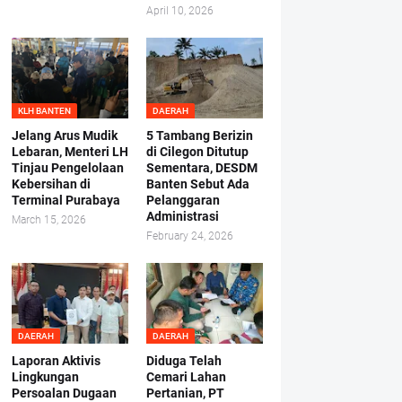
April 10, 2026
KLH BANTEN
DAERAH
Jelang Arus Mudik
5 Tambang Berizin
Lebaran, Menteri LH
di Cilegon Ditutup
Tinjau Pengelolaan
Sementara, DESDM
Kebersihan di
Banten Sebut Ada
Terminal Purabaya
Pelanggaran
Administrasi
March 15, 2026
February 24, 2026
DAERAH
DAERAH
Laporan Aktivis
Diduga Telah
Lingkungan
Cemari Lahan
Persoalan Dugaan
Pertanian, PT