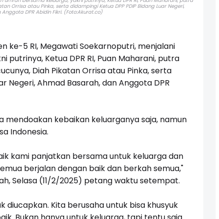
h umrah bersama keluarga, yakni putrinya, Ketua DPR RI, Puan Maharani, putra
an Orrisa atau Pinka, serta didampingi Ketua DPP PDIP Bidang Luar Negeri,
nggota DPR Abidin Fikri. (Foto:Akurat.co)
n ke-5 RI, Megawati Soekarnoputri, menjalani
i putrinya, Ketua DPR RI, Puan Maharani, putra
cunya, Diah Pikatan Orrisa atau Pinka, serta
uar Negeri, Ahmad Basarah, dan Anggota DPR
ya mendoakan kebaikan keluarganya saja, namun
sa Indonesia.
aik kami panjatkan bersama untuk keluarga dan
emua berjalan dengan baik dan berkah semua,"
nah, Selasa (11/2/2025) petang waktu setempat.
ak diucapkan. Kita berusaha untuk bisa khusyuk
k. Bukan hanya untuk keluarga, tapi tentu saja