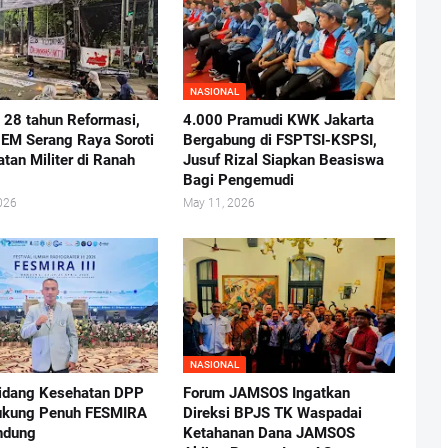
NASIONAL
i 28 tahun Reformasi,
4.000 Pramudi KWK Jakarta
BEM Serang Raya Soroti
Bergabung di FSPTSI-KSPSI,
atan Militer di Ranah
Jusuf Rizal Siapkan Beasiswa
Bagi Pengemudi
026
May 11, 2026
NASIONAL
idang Kesehatan DPP
Forum JAMSOS Ingatkan
ukung Penuh FESMIRA
Direksi BPJS TK Waspadai
andung
Ketahanan Dana JAMSOS