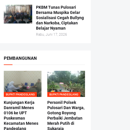
PKBM Tunas Pulosari
Bersama Muspika Gelar
Sosialisasi Cegah Bullyng
dan Narkoba, Ciptakan
Belajar Nyaman
Rabu, Juni 17, 2026
PEMBANGUNAN
BUPATI PANDEGLANG
BUPATI PANDEGLANG
Kunjungan Kerja
Personil Polsek
Danramil Menes
Pulosari Dan Warga,
0106 ke UPT
Gotong Royong
Puskesmas
Perbaiki Jembatan
Kecamatan Menes
Merah Putih di
Pandeglang
Sukaraja