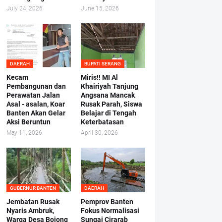
July 24, 2026
June 15, 2026
DAERAH
BUPATI SERANG
Kecam
Miris!! MI Al
Pembangunan dan
Khairiyah Tanjung
Perawatan Jalan
Angsana Mancak
Asal - asalan, Koar
Rusak Parah, Siswa
Banten Akan Gelar
Belajar di Tengah
Aksi Beruntun
Keterbatasan
May 11, 2026
April 30, 2026
GUBERNUR BANTEN
DAERAH
Jembatan Rusak
Pemprov Banten
Nyaris Ambruk,
Fokus Normalisasi
Warga Desa Bojong
Sungai Cirarab