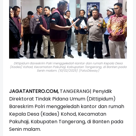
Dittipidum Bareskrim Polri menggeledah kantor dan rumah Kepala Desa
(Kades) Kohod, Kecamatan Pakuhaji, Kabupaten Tangerang, di Banten pada
Senin malam. (10/02/2025) (Foto:Disway)
JAGATANTERO.COM,
TANGERANG|
Penyidik
Direktorat Tindak Pidana Umum (Dittipidum)
Bareskrim Polri menggeledah kantor dan rumah
Kepala Desa (Kades) Kohod, Kecamatan
Pakuhaji, Kabupaten Tangerang, di Banten pada
Senin malam.