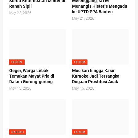
Soroti Keterlibatan Militer di
Melenggang, MYM
Ranah Sipil
Menangis Histeris Mengadu
ke UPTD PPA Banten
May 22, 2026
May 21, 2026
HUKUM
HUKUM
Geger, Warga Lebak
Mucikari hingga Kasir
Temukan Mayat Pria di
Karaoke Jadi Tersangka
Dalam Gorong-gorong
Dugaan Prostitusi Anak
May 15, 2026
May 15, 2026
DAERAH
HUKUM