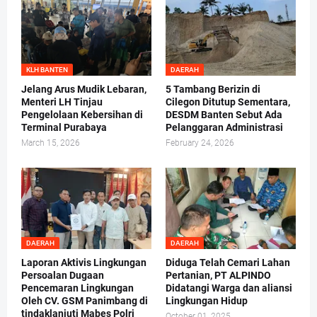
KLH BANTEN
DAERAH
Jelang Arus Mudik Lebaran,
5 Tambang Berizin di
Menteri LH Tinjau
Cilegon Ditutup Sementara,
Pengelolaan Kebersihan di
DESDM Banten Sebut Ada
Terminal Purabaya
Pelanggaran Administrasi
March 15, 2026
February 24, 2026
DAERAH
DAERAH
Laporan Aktivis Lingkungan
Diduga Telah Cemari Lahan
Persoalan Dugaan
Pertanian, PT ALPINDO
Pencemaran Lingkungan
Didatangi Warga dan aliansi
Oleh CV. GSM Panimbang di
Lingkungan Hidup
tindaklanjuti Mabes Polri
October 01, 2025