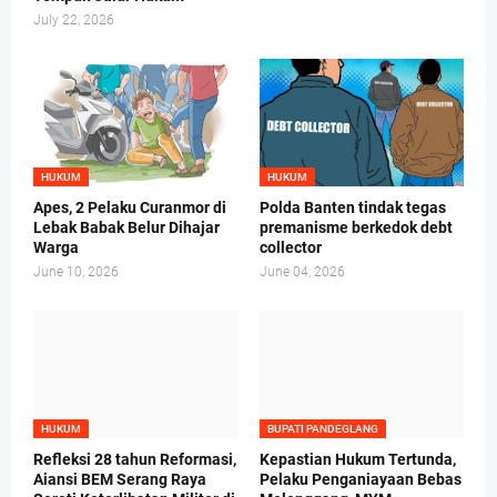
July 22, 2026
HUKUM
HUKUM
Apes, 2 Pelaku Curanmor di
Polda Banten tindak tegas
Lebak Babak Belur Dihajar
premanisme berkedok debt
Warga
collector
June 10, 2026
June 04, 2026
HUKUM
BUPATI PANDEGLANG
Refleksi 28 tahun Reformasi,
Kepastian Hukum Tertunda,
Aiansi BEM Serang Raya
Pelaku Penganiayaan Bebas