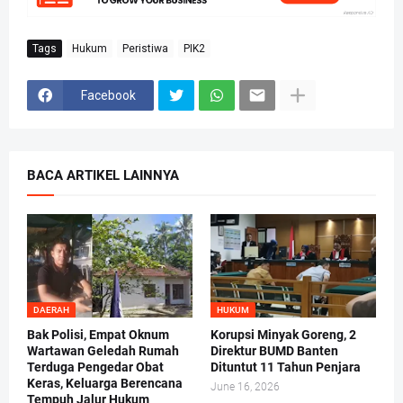
Tags
Hukum
Peristiwa
PIK2
Facebook
BACA ARTIKEL LAINNYA
DAERAH
HUKUM
Bak Polisi, Empat Oknum
Korupsi Minyak Goreng, 2
Wartawan Geledah Rumah
Direktur BUMD Banten
Terduga Pengedar Obat
Dituntut 11 Tahun Penjara
Keras, Keluarga Berencana
June 16, 2026
Tempuh Jalur Hukum