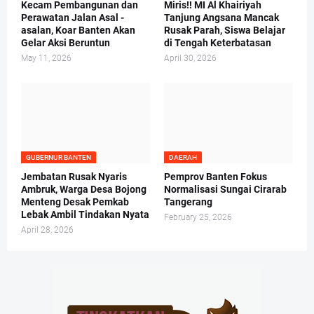
Kecam Pembangunan dan
Miris!! MI Al Khairiyah
Perawatan Jalan Asal -
Tanjung Angsana Mancak
asalan, Koar Banten Akan
Rusak Parah, Siswa Belajar
Gelar Aksi Beruntun
di Tengah Keterbatasan
May 11, 2026
April 30, 2026
GUBERNUR BANTEN
DAERAH
Jembatan Rusak Nyaris
Pemprov Banten Fokus
Ambruk, Warga Desa Bojong
Normalisasi Sungai Cirarab
Menteng Desak Pemkab
Tangerang
Lebak Ambil Tindakan Nyata
February 25, 2026
April 28, 2026