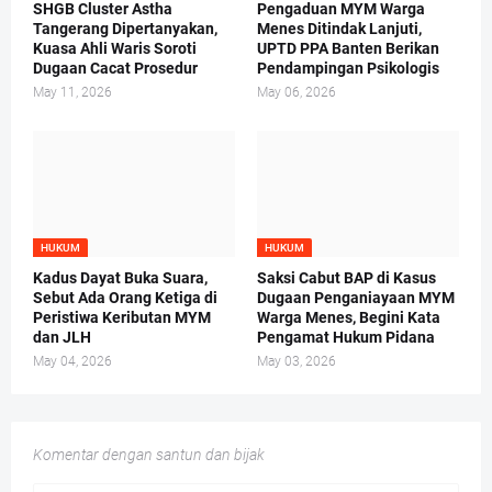
SHGB Cluster Astha
Pengaduan MYM Warga
Tangerang Dipertanyakan,
Menes Ditindak Lanjuti,
Kuasa Ahli Waris Soroti
UPTD PPA Banten Berikan
Dugaan Cacat Prosedur
Pendampingan Psikologis
May 11, 2026
May 06, 2026
HUKUM
HUKUM
Kadus Dayat Buka Suara,
Saksi Cabut BAP di Kasus
Sebut Ada Orang Ketiga di
Dugaan Penganiayaan MYM
Peristiwa Keributan MYM
Warga Menes, Begini Kata
dan JLH
Pengamat Hukum Pidana
May 04, 2026
May 03, 2026
Komentar dengan santun dan bijak