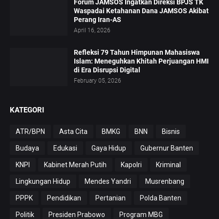
Forum JAMSOS Ingatkan Direksi BPJS TK
Waspadai Ketahanan Dana JAMSOS Akibat
Perang Iran-AS
April 16, 2026
Refleksi 79 Tahun Himpunan Mahasiswa
Islam: Meneguhkan Khitah Perjuangan HMI
di Era Disrupsi Digital
February 05, 2026
KATEGORI
ATR/BPN
Asta Cita
BMKG
BNN
Bisnis
Budaya
Edukasi
Gaya Hidup
Gubernur Banten
KNPI
Kabinet Merah Putih
Kapolri
Kriminal
Lingkungan Hidup
Mendes Yandri
Musrenbang
PPPK
Pendidikan
Pertanian
Polda Banten
Politik
Presiden Prabowo
Program MBG