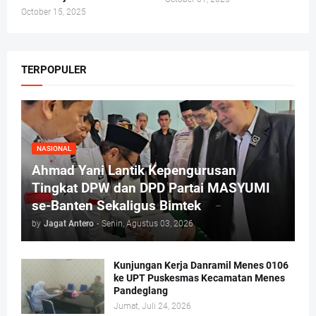
October 15, 2025
TERPOPULER
NASIONAL
Ahmad Yani Lantik Kepengurusan
Tingkat DPW dan DPD Partai MASYUMI
se-Banten Sekaligus Bimtek
by
Jagat Antero
-
Senin, Agustus 03, 2026
Kunjungan Kerja Danramil Menes 0106
ke UPT Puskesmas Kecamatan Menes
Pandeglang
Jumat, Juli 24, 2026