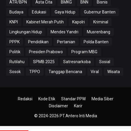
ATR/BPN
Asta Cita
BMKG
BNN
Bisnis
Budaya
Edukasi
Gaya Hidup
Gubernur Banten
KNPI
Kabinet Merah Putih
Kapolri
Kriminal
Lingkungan Hidup
Mendes Yandri
Musrenbang
PPPK
Pendidikan
Pertanian
Polda Banten
Politik
Presiden Prabowo
Program MBG
Rutilahu
SPMB 2025
Satresnarkoba
Sosial
Sosok
TPPO
Tanggap Bencana
Viral
Wisata
Redaksi
Kode Etik
Standar PPW
Media Siber
Disclaimer
Karir
© 2024-2026
PT.Antero Inti Media