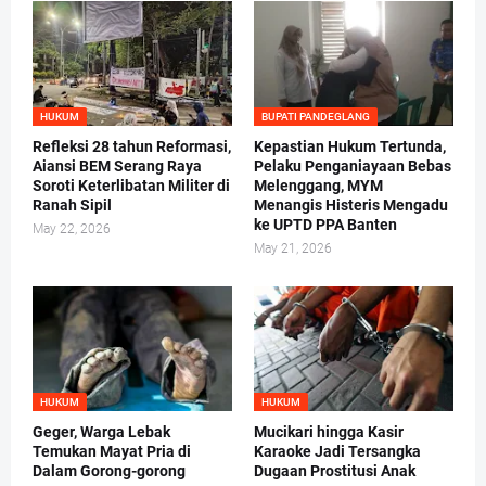
HUKUM
BUPATI PANDEGLANG
Refleksi 28 tahun Reformasi,
Kepastian Hukum Tertunda,
Aiansi BEM Serang Raya
Pelaku Penganiayaan Bebas
Soroti Keterlibatan Militer di
Melenggang, MYM
Ranah Sipil
Menangis Histeris Mengadu
ke UPTD PPA Banten
May 22, 2026
May 21, 2026
HUKUM
HUKUM
Geger, Warga Lebak
Mucikari hingga Kasir
Temukan Mayat Pria di
Karaoke Jadi Tersangka
Dalam Gorong-gorong
Dugaan Prostitusi Anak