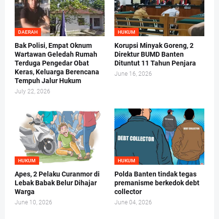
DAERAH
HUKUM
Bak Polisi, Empat Oknum
Korupsi Minyak Goreng, 2
Wartawan Geledah Rumah
Direktur BUMD Banten
Terduga Pengedar Obat
Dituntut 11 Tahun Penjara
Keras, Keluarga Berencana
June 16, 2026
Tempuh Jalur Hukum
July 22, 2026
HUKUM
HUKUM
Apes, 2 Pelaku Curanmor di
Polda Banten tindak tegas
Lebak Babak Belur Dihajar
premanisme berkedok debt
Warga
collector
June 10, 2026
June 04, 2026