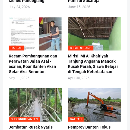
Menes Pandeglang
Putih di Sukaraja
July 24, 2026
June 15, 2026
DAERAH
BUPATI SERANG
Kecam Pembangunan dan
Miris!! MI Al Khairiyah
Perawatan Jalan Asal -
Tanjung Angsana Mancak
asalan, Koar Banten Akan
Rusak Parah, Siswa Belajar
Gelar Aksi Beruntun
di Tengah Keterbatasan
May 11, 2026
April 30, 2026
GUBERNUR BANTEN
DAERAH
Jembatan Rusak Nyaris
Pemprov Banten Fokus