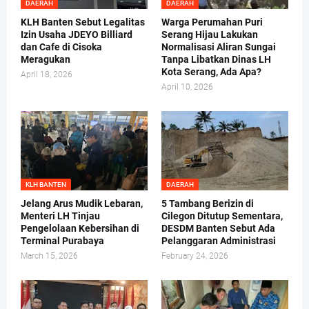
DAERAH
DAERAH
KLH Banten Sebut Legalitas
Warga Perumahan Puri
Izin Usaha JDEYO Billiard
Serang Hijau Lakukan
dan Cafe di Cisoka
Normalisasi Aliran Sungai
Meragukan
Tanpa Libatkan Dinas LH
Kota Serang, Ada Apa?
April 18, 2026
April 10, 2026
KLH BANTEN
DAERAH
Jelang Arus Mudik Lebaran,
5 Tambang Berizin di
Menteri LH Tinjau
Cilegon Ditutup Sementara,
Pengelolaan Kebersihan di
DESDM Banten Sebut Ada
Terminal Purabaya
Pelanggaran Administrasi
March 15, 2026
February 24, 2026