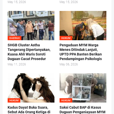
May 15, 2026
May 15, 2026
DAERAH
HUKUM
SHGB Cluster Astha
Pengaduan MYM Warga
Tangerang Dipertanyakan,
Menes Ditindak Lanjuti,
Kuasa Ahli Waris Soroti
UPTD PPA Banten Berikan
Dugaan Cacat Prosedur
Pendampingan Psikologis
May 11, 2026
May 06, 2026
HUKUM
HUKUM
Kadus Dayat Buka Suara,
Saksi Cabut BAP di Kasus
Sebut Ada Orang Ketiga di
Dugaan Penganiayaan MYM