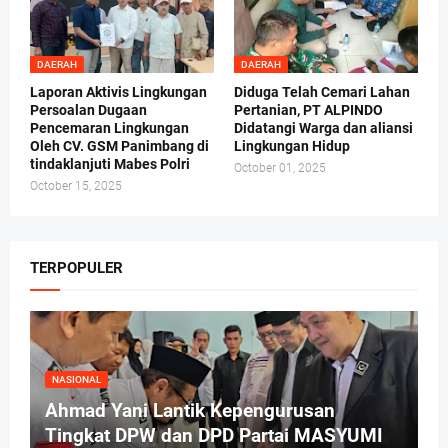
DAERAH
DAERAH
Laporan Aktivis Lingkungan
Diduga Telah Cemari Lahan
Persoalan Dugaan
Pertanian, PT ALPINDO
Pencemaran Lingkungan
Didatangi Warga dan aliansi
Oleh CV. GSM Panimbang di
Lingkungan Hidup
tindaklanjuti Mabes Polri
October 01, 2025
October 15, 2025
TERPOPULER
NASIONAL
Ahmad Yani Lantik Kepengurusan
Tingkat DPW dan DPD Partai MASYUMI