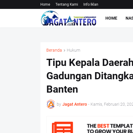
Home
Tentang Kami
Info Iklan
HOME
NA
Beranda
Hukum
Tipu Kepala Daerah
Gadungan Ditangka
Banten
by
Jagat Antero
-
Kamis, Februari 20, 20