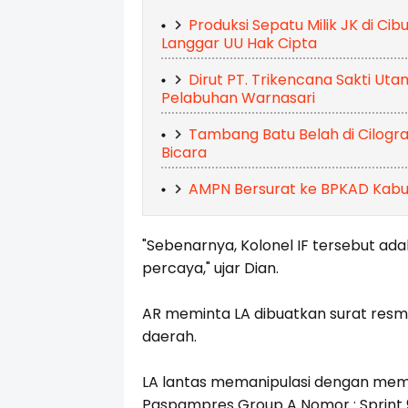
Produksi Sepatu Milik JK di Cib
Langgar UU Hak Cipta
Dirut PT. Trikencana Sakti Ut
Pelabuhan Warnasari
Tambang Batu Belah di Cilogr
Bicara
AMPN Bersurat ke BPKAD Kabu
"Sebenarnya, Kolonel IF tersebut a
percaya," ujar Dian.
AR meminta LA dibuatkan surat resm
daerah.
LA lantas memanipulasi dengan mem
Paspampres Group A Nomor : Sprint 