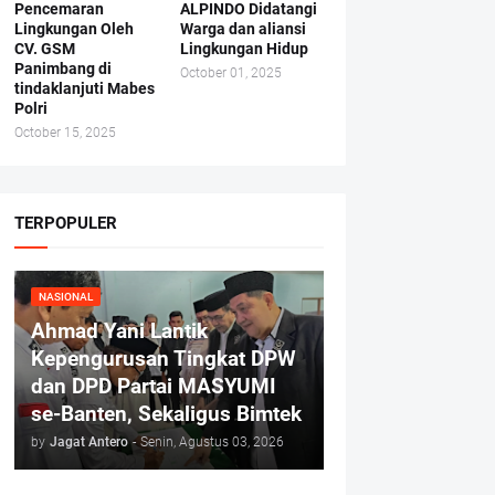
Pencemaran
ALPINDO Didatangi
Lingkungan Oleh
Warga dan aliansi
CV. GSM
Lingkungan Hidup
Panimbang di
October 01, 2025
tindaklanjuti Mabes
Polri
October 15, 2025
TERPOPULER
NASIONAL
Ahmad Yani Lantik
Kepengurusan Tingkat DPW
dan DPD Partai MASYUMI
se-Banten, Sekaligus Bimtek
by
Jagat Antero
-
Senin, Agustus 03, 2026