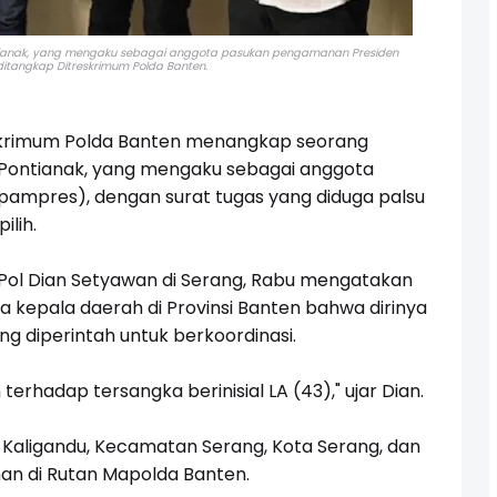
ntianak, yang mengaku sebagai anggota pasukan pengamanan Presiden
itangkap Ditreskrimum Polda Banten.
skrimum Polda Banten menangkap seorang
a Pontianak, yang mengaku sebagai anggota
ampres), dengan surat tugas yang diduga palsu
lih.
Pol Dian Setyawan di Serang, Rabu mengatakan
kepala daerah di Provinsi Banten bahwa dirinya
diperintah untuk berkoordinasi.
erhadap tersangka berinisial LA (43)," ujar Dian.
i Kaligandu, Kecamatan Serang, Kota Serang, dan
an di Rutan Mapolda Banten.