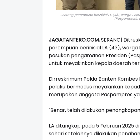
Seorang perempuan berinisial LA (43), warga Po
(Paspampres), d
JAGATANTERO.COM,
SERANG|
Ditre
perempuan berinisial LA (43), warg
pasukan pengamanan Presiden (Pasp
untuk meyakinkan kepala daerah terpi
Dirreskrimum Polda Banten Kombes 
pelaku bermodus meyakinkan kepada 
merupakan anggota Paspampres yang 
"Benar, telah dilakukan penangkapan t
LA ditangkap pada 5 Februari 2025 d
sehari setelahnya dilakukan penahan