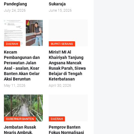
Pandeglang
Sukaraja
July 24, 2026
June 15, 2026
DAERAH
BUPATI SERANG
Kecam
Miris!! MI Al
Pembangunan dan
Khairiyah Tanjung
Perawatan Jalan
Angsana Mancak
Asal - asalan, Koar
Rusak Parah, Siswa
Banten Akan Gelar
Belajar di Tengah
Aksi Beruntun
Keterbatasan
May 11, 2026
April 30, 2026
GUBERNUR BANTEN
DAERAH
Jembatan Rusak
Pemprov Banten
Nyaris Ambruk,
Fokus Normalisasi