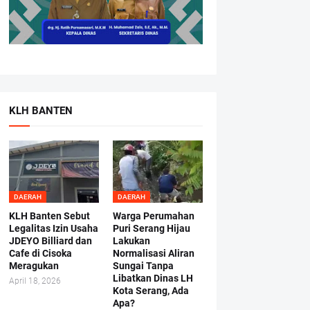
KLH BANTEN
DAERAH
DAERAH
KLH Banten Sebut
Warga Perumahan
Legalitas Izin Usaha
Puri Serang Hijau
JDEYO Billiard dan
Lakukan
Cafe di Cisoka
Normalisasi Aliran
Meragukan
Sungai Tanpa
Libatkan Dinas LH
April 18, 2026
Kota Serang, Ada
Apa?