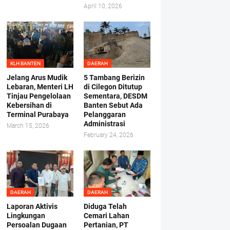
April 10, 2026
KLH BANTEN
DAERAH
Jelang Arus Mudik
5 Tambang Berizin
Lebaran, Menteri LH
di Cilegon Ditutup
Tinjau Pengelolaan
Sementara, DESDM
Kebersihan di
Banten Sebut Ada
Terminal Purabaya
Pelanggaran
Administrasi
March 15, 2026
February 24, 2026
DAERAH
DAERAH
Laporan Aktivis
Diduga Telah
Lingkungan
Cemari Lahan
Persoalan Dugaan
Pertanian, PT