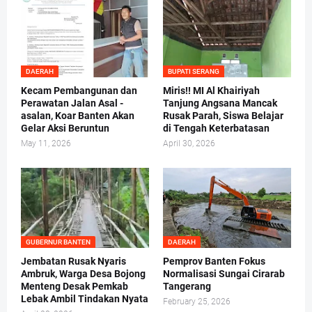
DAERAH
BUPATI SERANG
Kecam Pembangunan dan
Miris!! MI Al Khairiyah
Perawatan Jalan Asal -
Tanjung Angsana Mancak
asalan, Koar Banten Akan
Rusak Parah, Siswa Belajar
Gelar Aksi Beruntun
di Tengah Keterbatasan
May 11, 2026
April 30, 2026
GUBERNUR BANTEN
DAERAH
Jembatan Rusak Nyaris
Pemprov Banten Fokus
Ambruk, Warga Desa Bojong
Normalisasi Sungai Cirarab
Menteng Desak Pemkab
Tangerang
Lebak Ambil Tindakan Nyata
February 25, 2026