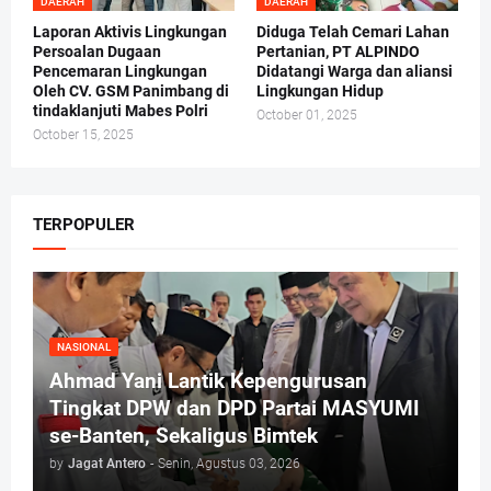
DAERAH
DAERAH
Laporan Aktivis Lingkungan
Diduga Telah Cemari Lahan
Persoalan Dugaan
Pertanian, PT ALPINDO
Pencemaran Lingkungan
Didatangi Warga dan aliansi
Oleh CV. GSM Panimbang di
Lingkungan Hidup
tindaklanjuti Mabes Polri
October 01, 2025
October 15, 2025
TERPOPULER
NASIONAL
Ahmad Yani Lantik Kepengurusan
Tingkat DPW dan DPD Partai MASYUMI
se-Banten, Sekaligus Bimtek
by
Jagat Antero
-
Senin, Agustus 03, 2026