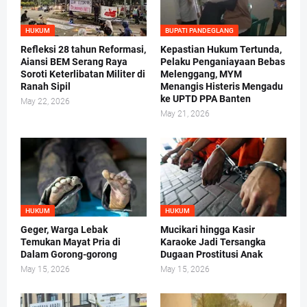
HUKUM
BUPATI PANDEGLANG
Refleksi 28 tahun Reformasi,
Kepastian Hukum Tertunda,
Aiansi BEM Serang Raya
Pelaku Penganiayaan Bebas
Soroti Keterlibatan Militer di
Melenggang, MYM
Ranah Sipil
Menangis Histeris Mengadu
ke UPTD PPA Banten
May 22, 2026
May 21, 2026
HUKUM
HUKUM
Geger, Warga Lebak
Mucikari hingga Kasir
Temukan Mayat Pria di
Karaoke Jadi Tersangka
Dalam Gorong-gorong
Dugaan Prostitusi Anak
May 15, 2026
May 15, 2026