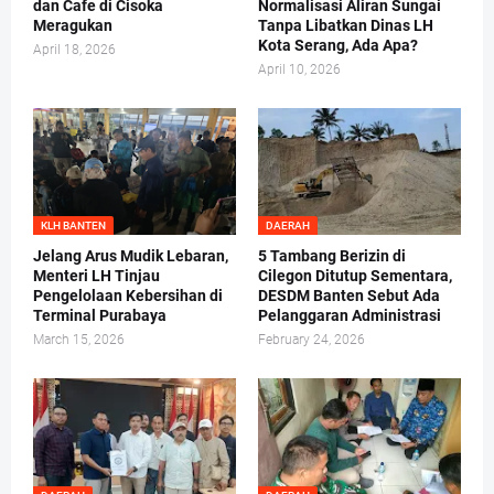
dan Cafe di Cisoka
Normalisasi Aliran Sungai
Meragukan
Tanpa Libatkan Dinas LH
Kota Serang, Ada Apa?
April 18, 2026
April 10, 2026
KLH BANTEN
DAERAH
Jelang Arus Mudik Lebaran,
5 Tambang Berizin di
Menteri LH Tinjau
Cilegon Ditutup Sementara,
Pengelolaan Kebersihan di
DESDM Banten Sebut Ada
Terminal Purabaya
Pelanggaran Administrasi
March 15, 2026
February 24, 2026