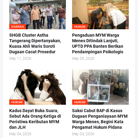
DAERAH
HUKUM
SHGB Cluster Astha
Pengaduan MYM Warga
Tangerang Dipertanyakan,
Menes Ditindak Lanjuti,
Kuasa Ahli Waris Soroti
UPTD PPA Banten Berikan
Dugaan Cacat Prosedur
Pendampingan Psikologis
May 11, 2026
May 06, 2026
HUKUM
HUKUM
Kadus Dayat Buka Suara,
Saksi Cabut BAP di Kasus
Sebut Ada Orang Ketiga di
Dugaan Penganiayaan MYM
Peristiwa Keributan MYM
Warga Menes, Begini Kata
dan JLH
Pengamat Hukum Pidana
May 04, 2026
May 03, 2026