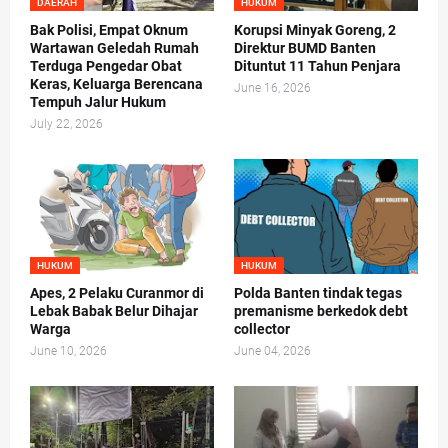
DAERAH
HUKUM
Bak Polisi, Empat Oknum
Korupsi Minyak Goreng, 2
Wartawan Geledah Rumah
Direktur BUMD Banten
Terduga Pengedar Obat
Dituntut 11 Tahun Penjara
Keras, Keluarga Berencana
June 16, 2026
Tempuh Jalur Hukum
July 22, 2026
HUKUM
HUKUM
Apes, 2 Pelaku Curanmor di
Polda Banten tindak tegas
Lebak Babak Belur Dihajar
premanisme berkedok debt
Warga
collector
June 10, 2026
June 04, 2026