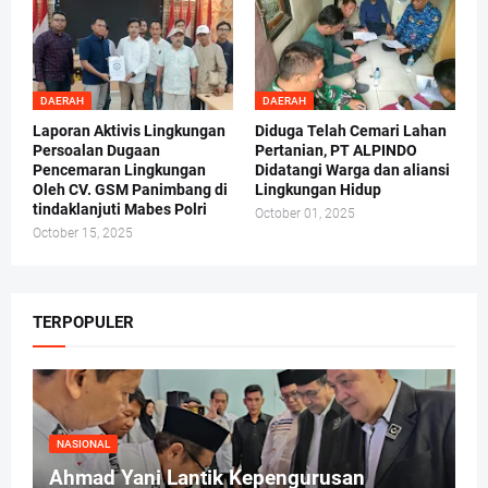
DAERAH
DAERAH
Laporan Aktivis Lingkungan
Diduga Telah Cemari Lahan
Persoalan Dugaan
Pertanian, PT ALPINDO
Pencemaran Lingkungan
Didatangi Warga dan aliansi
Oleh CV. GSM Panimbang di
Lingkungan Hidup
tindaklanjuti Mabes Polri
October 01, 2025
October 15, 2025
TERPOPULER
NASIONAL
Ahmad Yani Lantik Kepengurusan