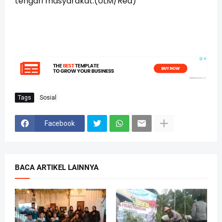
tengah masyarakat.(ULM/Red)
Tags
Sosial
Facebook
BACA ARTIKEL LAINNYA