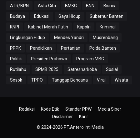
ATR/BPN
Asta Cita
BMKG
BNN
Bisnis
Budaya
Edukasi
Gaya Hidup
Gubernur Banten
KNPI
Kabinet Merah Putih
Kapolri
Kriminal
Lingkungan Hidup
Mendes Yandri
Musrenbang
PPPK
Pendidikan
Pertanian
Polda Banten
Politik
Presiden Prabowo
Program MBG
Rutilahu
SPMB 2025
Satresnarkoba
Sosial
Sosok
TPPO
Tanggap Bencana
Viral
Wisata
Redaksi
Kode Etik
Standar PPW
Media Siber
Disclaimer
Karir
© 2024-2026
PT.Antero Inti Media