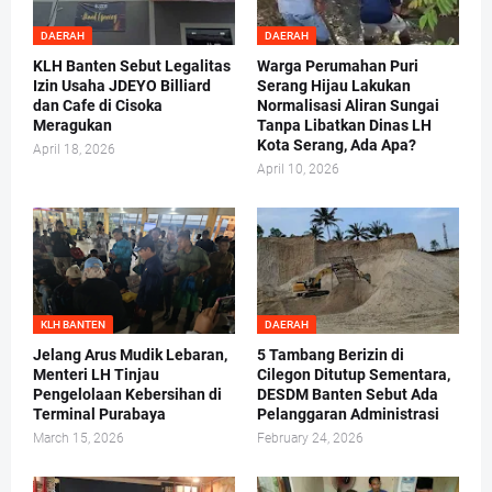
DAERAH
DAERAH
KLH Banten Sebut Legalitas
Warga Perumahan Puri
Izin Usaha JDEYO Billiard
Serang Hijau Lakukan
dan Cafe di Cisoka
Normalisasi Aliran Sungai
Meragukan
Tanpa Libatkan Dinas LH
Kota Serang, Ada Apa?
April 18, 2026
April 10, 2026
KLH BANTEN
DAERAH
Jelang Arus Mudik Lebaran,
5 Tambang Berizin di
Menteri LH Tinjau
Cilegon Ditutup Sementara,
Pengelolaan Kebersihan di
DESDM Banten Sebut Ada
Terminal Purabaya
Pelanggaran Administrasi
March 15, 2026
February 24, 2026