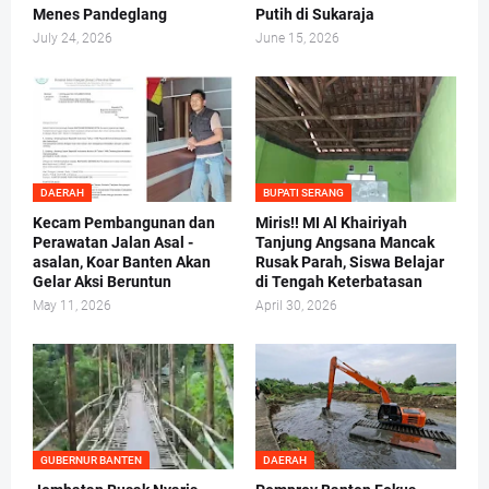
Menes Pandeglang
Putih di Sukaraja
July 24, 2026
June 15, 2026
DAERAH
BUPATI SERANG
Kecam Pembangunan dan
Miris!! MI Al Khairiyah
Perawatan Jalan Asal -
Tanjung Angsana Mancak
asalan, Koar Banten Akan
Rusak Parah, Siswa Belajar
Gelar Aksi Beruntun
di Tengah Keterbatasan
May 11, 2026
April 30, 2026
GUBERNUR BANTEN
DAERAH