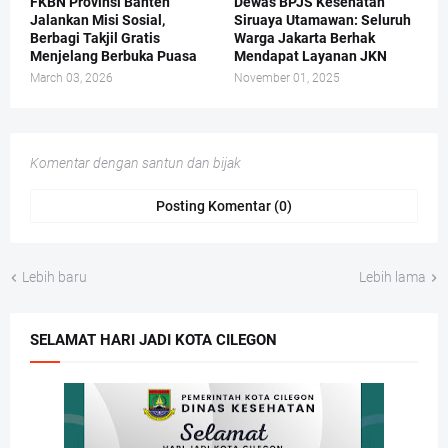
FKBN Provinsi Banten
Dewas BPJS Kesehatan
Jalankan Misi Sosial,
Siruaya Utamawan: Seluruh
Berbagi Takjil Gratis
Warga Jakarta Berhak
Menjelang Berbuka Puasa
Mendapat Layanan JKN
March 03, 2026
November 01, 2025
Komentar dengan santun dan bijak
Posting Komentar (0)
Lebih baru
Lebih lama
SELAMAT HARI JADI KOTA CILEGON