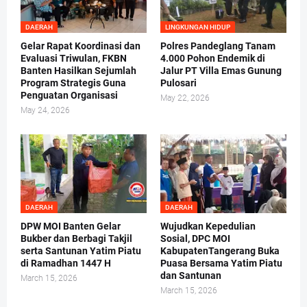
DAERAH
LINGKUNGAN HIDUP
Gelar Rapat Koordinasi dan
Polres Pandeglang Tanam
Evaluasi Triwulan, FKBN
4.000 Pohon Endemik di
Banten Hasilkan Sejumlah
Jalur PT Villa Emas Gunung
Program Strategis Guna
Pulosari
Penguatan Organisasi
May 22, 2026
May 24, 2026
DAERAH
DAERAH
DPW MOI Banten Gelar
Wujudkan Kepedulian
Bukber dan Berbagi Takjil
Sosial, DPC MOI
serta Santunan Yatim Piatu
KabupatenTangerang Buka
di Ramadhan 1447 H
Puasa Bersama Yatim Piatu
dan Santunan
March 15, 2026
March 15, 2026