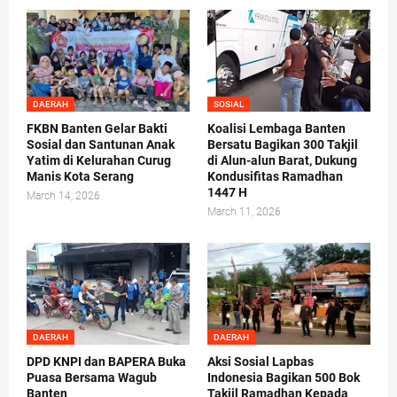
DAERAH
SOSIAL
FKBN Banten Gelar Bakti
Koalisi Lembaga Banten
Sosial dan Santunan Anak
Bersatu Bagikan 300 Takjil
Yatim di Kelurahan Curug
di Alun-alun Barat, Dukung
Manis Kota Serang
Kondusifitas Ramadhan
1447 H
March 14, 2026
March 11, 2026
DAERAH
DAERAH
DPD KNPI dan BAPERA Buka
Aksi Sosial Lapbas
Puasa Bersama Wagub
Indonesia Bagikan 500 Bok
Banten
Takjil Ramadhan Kepada