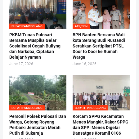
BUPATI PANDEGLANG
ATR/BPN
PKBM Tunas Pulosari
BPN Banten Bersama Wali
Bersama Muspika Gelar
kota Serang Budi Rustandi
Sosialisasi Cegah Bullyng
Serahkan Sertipikat PTSL
dan Narkoba, Ciptakan
Door to Door ke Rumah
Belajar Nyaman
Warga
June 17, 2026
June 16, 2026
BUPATI PANDEGLANG
BUPATI PANDEGLANG
Personil Polsek Pulosari Dan
Korcam SPPG Kecamatan
Warga, Gotong Royong
Menes Mangkir, Rakor SPPG
Perbaiki Jembatan Merah
dan SPPI Menes Digelar
Putih di Sukaraja
Dansatgas Koramil 0106