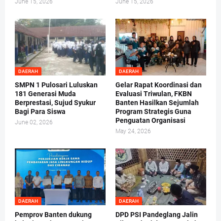
June 15, 2026
June 15, 2026
DAERAH
DAERAH
SMPN 1 Pulosari Luluskan
Gelar Rapat Koordinasi dan
181 Generasi Muda
Evaluasi Triwulan, FKBN
Berprestasi, Sujud Syukur
Banten Hasilkan Sejumlah
Bagi Para Siswa
Program Strategis Guna
Penguatan Organisasi
June 02, 2026
May 24, 2026
DAERAH
DAERAH
Pemprov Banten dukung
DPD PSI Pandeglang Jalin