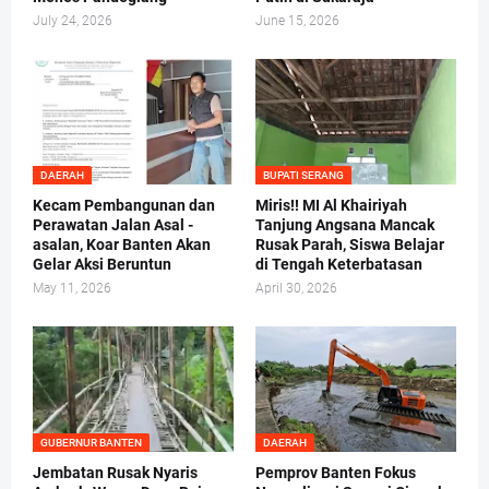
July 24, 2026
June 15, 2026
DAERAH
BUPATI SERANG
Kecam Pembangunan dan
Miris!! MI Al Khairiyah
Perawatan Jalan Asal -
Tanjung Angsana Mancak
asalan, Koar Banten Akan
Rusak Parah, Siswa Belajar
Gelar Aksi Beruntun
di Tengah Keterbatasan
May 11, 2026
April 30, 2026
GUBERNUR BANTEN
DAERAH
Jembatan Rusak Nyaris
Pemprov Banten Fokus