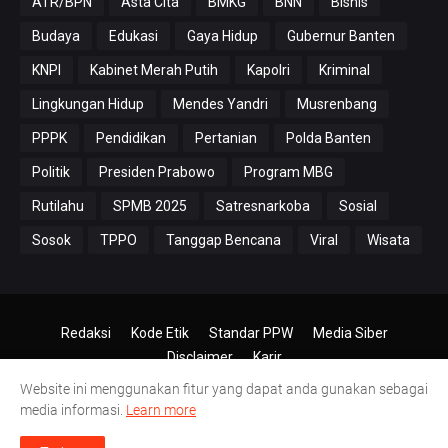
ATR/BPN
Asta Cita
BMKG
BNN
Bisnis
Budaya
Edukasi
Gaya Hidup
Gubernur Banten
KNPI
Kabinet Merah Putih
Kapolri
Kriminal
Lingkungan Hidup
Mendes Yandri
Musrenbang
PPPK
Pendidikan
Pertanian
Polda Banten
Politik
Presiden Prabowo
Program MBG
Rutilahu
SPMB 2025
Satresnarkoba
Sosial
Sosok
TPPO
Tanggap Bencana
Viral
Wisata
Redaksi
Kode Etik
Standar PPW
Media Siber
Disclaimer
Karir
Website ini menggunakan fitur yang dapat anda gunakan sebagai
© 2024-2026
PT.Antero Inti Media
media informasi.
Learn more