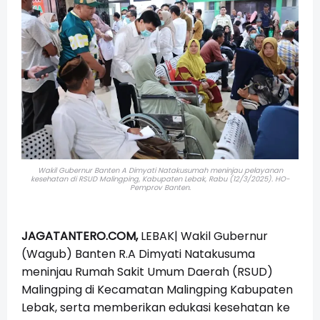
Wakil Gubernur Banten A Dimyati Natakusumah meninjau pelayanan
kesehatan di RSUD Malingping, Kabupaten Lebak, Rabu (12/3/2025). HO-
Pemprov Banten.
JAGATANTERO.COM,
LEBAK|
Wakil Gubernur
(Wagub) Banten R.A Dimyati Natakusuma
meninjau Rumah Sakit Umum Daerah (RSUD)
Malingping di Kecamatan Malingping Kabupaten
Lebak, serta memberikan edukasi kesehatan ke