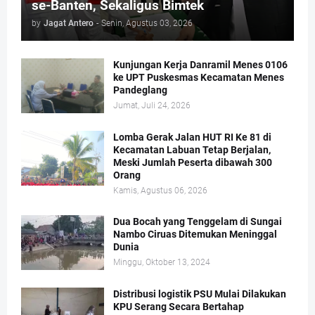
se-Banten, Sekaligus Bimtek
by
Jagat Antero
-
Senin, Agustus 03, 2026
Kunjungan Kerja Danramil Menes 0106
ke UPT Puskesmas Kecamatan Menes
Pandeglang
Jumat, Juli 24, 2026
Lomba Gerak Jalan HUT RI Ke 81 di
Kecamatan Labuan Tetap Berjalan,
Meski Jumlah Peserta dibawah 300
Orang
Kamis, Agustus 06, 2026
Dua Bocah yang Tenggelam di Sungai
Nambo Ciruas Ditemukan Meninggal
Dunia
Minggu, Oktober 13, 2024
Distribusi logistik PSU Mulai Dilakukan
KPU Serang Secara Bertahap