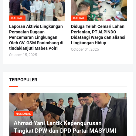
DAERAH
DAERAH
Laporan Aktivis Lingkungan
Diduga Telah Cemari Lahan
Persoalan Dugaan
Pertanian, PT ALPINDO
Pencemaran Lingkungan
Didatangi Warga dan aliansi
Oleh CV. GSM Panimbang di
Lingkungan Hidup
tindaklanjuti Mabes Polri
October 01, 2025
October 15, 2025
TERPOPULER
NASIONAL
Ahmad Yani Lantik Kepengurusan
Tingkat DPW dan DPD Partai MASYUMI