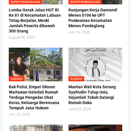
BUPATI PANDEGLANG
BUPATI PANDEGLANG
Lomba Gerak Jalan HUT RI
Kunjungan Kerja Danramil
Ke 81 di Kecamatan Labuan
Menes 0106 ke UPT
Tetap Berjalan, Meski
Puskesmas Kecamatan
Jumlah Peserta dibawah
Menes Pandeglang
300 Orang
July 24, 2026
August 06, 2026
DAERAH
DAERAH
Bak Polisi, Empat Oknum
Mantan Wali Kota Serang
Wartawan Geledah Rumah
Syafrudin Tutup Usia,
Terduga Pengedar Obat
Sejumlah Tokoh Datangi
Keras, Keluarga Berencana
Rumah Duka
Tempuh Jalur Hukum
June 23, 2026
July 22, 2026