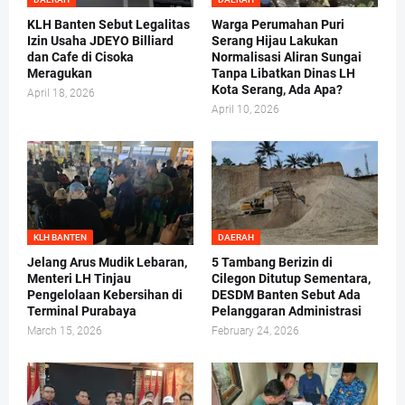
KLH Banten Sebut Legalitas
Warga Perumahan Puri
Izin Usaha JDEYO Billiard
Serang Hijau Lakukan
dan Cafe di Cisoka
Normalisasi Aliran Sungai
Meragukan
Tanpa Libatkan Dinas LH
Kota Serang, Ada Apa?
April 18, 2026
April 10, 2026
KLH BANTEN
DAERAH
Jelang Arus Mudik Lebaran,
5 Tambang Berizin di
Menteri LH Tinjau
Cilegon Ditutup Sementara,
Pengelolaan Kebersihan di
DESDM Banten Sebut Ada
Terminal Purabaya
Pelanggaran Administrasi
March 15, 2026
February 24, 2026