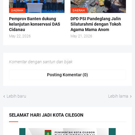
DAERAH
DAERAH
Pemprov Banten dukung
DPD PSI Pandeglang Jalin
kelanjutan konservasi DAS
Silaturahmi dengan Tokoh
Cidanau
Agama Mama Anom
May 22, 2026
May 21, 2026
Komentar dengan santun dan bijak
Posting Komentar (0)
Lebih baru
Lebih lama
SELAMAT HARI JADI KOTA CILEGON