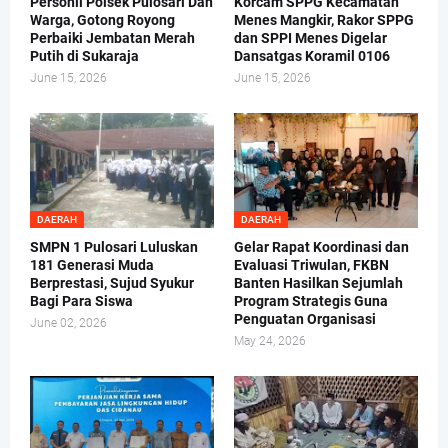
Personil Polsek Pulosari Dan
Korcam SPPG Kecamatan
Warga, Gotong Royong
Menes Mangkir, Rakor SPPG
Perbaiki Jembatan Merah
dan SPPI Menes Digelar
Putih di Sukaraja
Dansatgas Koramil 0106
June 15, 2026
June 15, 2026
DAERAH
DAERAH
SMPN 1 Pulosari Luluskan
Gelar Rapat Koordinasi dan
181 Generasi Muda
Evaluasi Triwulan, FKBN
Berprestasi, Sujud Syukur
Banten Hasilkan Sejumlah
Bagi Para Siswa
Program Strategis Guna
Penguatan Organisasi
June 02, 2026
May 24, 2026