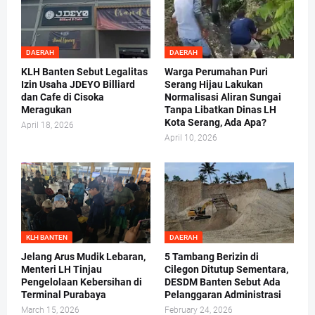
DAERAH
DAERAH
KLH Banten Sebut Legalitas
Warga Perumahan Puri
Izin Usaha JDEYO Billiard
Serang Hijau Lakukan
dan Cafe di Cisoka
Normalisasi Aliran Sungai
Meragukan
Tanpa Libatkan Dinas LH
Kota Serang, Ada Apa?
April 18, 2026
April 10, 2026
KLH BANTEN
DAERAH
Jelang Arus Mudik Lebaran,
5 Tambang Berizin di
Menteri LH Tinjau
Cilegon Ditutup Sementara,
Pengelolaan Kebersihan di
DESDM Banten Sebut Ada
Terminal Purabaya
Pelanggaran Administrasi
March 15, 2026
February 24, 2026