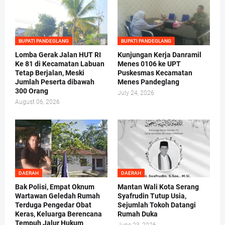
BUPATI PANDEGLANG
BUPATI PANDEGLANG
Lomba Gerak Jalan HUT RI
Kunjungan Kerja Danramil
Ke 81 di Kecamatan Labuan
Menes 0106 ke UPT
Tetap Berjalan, Meski
Puskesmas Kecamatan
Jumlah Peserta dibawah
Menes Pandeglang
300 Orang
July 24, 2026
August 06, 2026
DAERAH
DAERAH
Bak Polisi, Empat Oknum
Mantan Wali Kota Serang
Wartawan Geledah Rumah
Syafrudin Tutup Usia,
Terduga Pengedar Obat
Sejumlah Tokoh Datangi
Keras, Keluarga Berencana
Rumah Duka
Tempuh Jalur Hukum