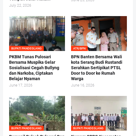
June 23, 2026
July 22, 2026
BUPATI PANDEGLANG
ATR/BPN
PKBM Tunas Pulosari
BPN Banten Bersama Wali
Bersama Muspika Gelar
kota Serang Budi Rustandi
Sosialisasi Cegah Bullyng
Serahkan Sertipikat PTSL
dan Narkoba, Ciptakan
Door to Door ke Rumah
Belajar Nyaman
Warga
June 17, 2026
June 16, 2026
BUPATI PANDEGLANG
BUPATI PANDEGLANG