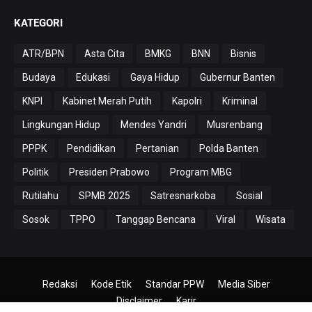
KATEGORI
ATR/BPN
Asta Cita
BMKG
BNN
Bisnis
Budaya
Edukasi
Gaya Hidup
Gubernur Banten
KNPI
Kabinet Merah Putih
Kapolri
Kriminal
Lingkungan Hidup
Mendes Yandri
Musrenbang
PPPK
Pendidikan
Pertanian
Polda Banten
Politik
Presiden Prabowo
Program MBG
Rutilahu
SPMB 2025
Satresnarkoba
Sosial
Sosok
TPPO
Tanggap Bencana
Viral
Wisata
Redaksi
Kode Etik
Standar PPW
Media Siber
Disclaimer
Karir