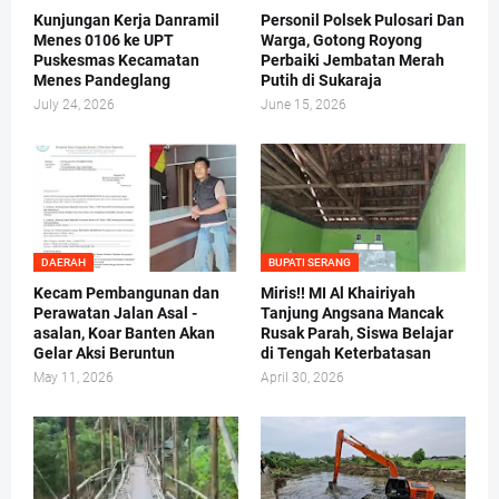
Kunjungan Kerja Danramil
Personil Polsek Pulosari Dan
Menes 0106 ke UPT
Warga, Gotong Royong
Puskesmas Kecamatan
Perbaiki Jembatan Merah
Menes Pandeglang
Putih di Sukaraja
July 24, 2026
June 15, 2026
DAERAH
BUPATI SERANG
Kecam Pembangunan dan
Miris!! MI Al Khairiyah
Perawatan Jalan Asal -
Tanjung Angsana Mancak
asalan, Koar Banten Akan
Rusak Parah, Siswa Belajar
Gelar Aksi Beruntun
di Tengah Keterbatasan
May 11, 2026
April 30, 2026