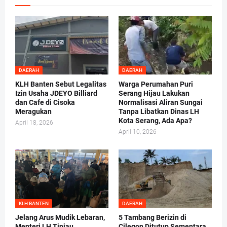
DAERAH
DAERAH
KLH Banten Sebut Legalitas
Warga Perumahan Puri
Izin Usaha JDEYO Billiard
Serang Hijau Lakukan
dan Cafe di Cisoka
Normalisasi Aliran Sungai
Meragukan
Tanpa Libatkan Dinas LH
Kota Serang, Ada Apa?
April 18, 2026
April 10, 2026
KLH BANTEN
DAERAH
Jelang Arus Mudik Lebaran,
5 Tambang Berizin di
Menteri LH Tinjau
Cilegon Ditutup Sementara,