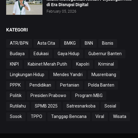
di Era Disrupsi Digital
February 05, 2026
KATEGORI
ATR/BPN
Asta Cita
BMKG
BNN
Bisnis
Budaya
Edukasi
Gaya Hidup
Gubernur Banten
KNPI
Kabinet Merah Putih
Kapolri
Kriminal
Lingkungan Hidup
Mendes Yandri
Musrenbang
PPPK
Pendidikan
Pertanian
Polda Banten
Politik
Presiden Prabowo
Program MBG
Rutilahu
SPMB 2025
Satresnarkoba
Sosial
Sosok
TPPO
Tanggap Bencana
Viral
Wisata