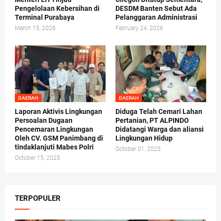
Pengelolaan Kebersihan di
DESDM Banten Sebut Ada
Terminal Purabaya
Pelanggaran Administrasi
March 15, 2026
February 24, 2026
DAERAH
DAERAH
Laporan Aktivis Lingkungan
Diduga Telah Cemari Lahan
Persoalan Dugaan
Pertanian, PT ALPINDO
Pencemaran Lingkungan
Didatangi Warga dan aliansi
Oleh CV. GSM Panimbang di
Lingkungan Hidup
tindaklanjuti Mabes Polri
October 01, 2025
October 15, 2025
TERPOPULER