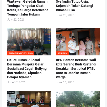
Wartawan Geledah Rumah
Syafrudin Tutup Usia,
Terduga Pengedar Obat
Sejumlah Tokoh Datangi
Keras, Keluarga Berencana
Rumah Duka
Tempuh Jalur Hukum
June 23, 2026
July 22, 2026
BUPATI PANDEGLANG
ATR/BPN
PKBM Tunas Pulosari
BPN Banten Bersama Wali
Bersama Muspika Gelar
kota Serang Budi Rustandi
Sosialisasi Cegah Bullyng
Serahkan Sertipikat PTSL
dan Narkoba, Ciptakan
Door to Door ke Rumah
Belajar Nyaman
Warga
June 17, 2026
June 16, 2026