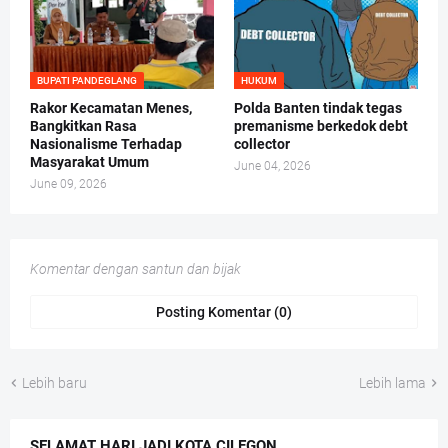
BUPATI PANDEGLANG
HUKUM
Rakor Kecamatan Menes,
Polda Banten tindak tegas
Bangkitkan Rasa
premanisme berkedok debt
Nasionalisme Terhadap
collector
Masyarakat Umum
June 04, 2026
June 09, 2026
Komentar dengan santun dan bijak
Posting Komentar (0)
Lebih baru
Lebih lama
SELAMAT HARI JADI KOTA CILEGON