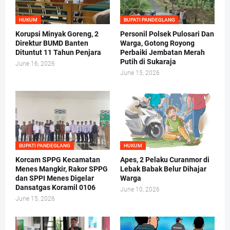
HUKUM
BUPATI PANDEGLANG
Korupsi Minyak Goreng, 2
Personil Polsek Pulosari Dan
Direktur BUMD Banten
Warga, Gotong Royong
Dituntut 11 Tahun Penjara
Perbaiki Jembatan Merah
Putih di Sukaraja
June 16, 2026
June 15, 2026
BUPATI PANDEGLANG
HUKUM
Korcam SPPG Kecamatan
Apes, 2 Pelaku Curanmor di
Menes Mangkir, Rakor SPPG
Lebak Babak Belur Dihajar
dan SPPI Menes Digelar
Warga
Dansatgas Koramil 0106
June 10, 2026
June 15, 2026