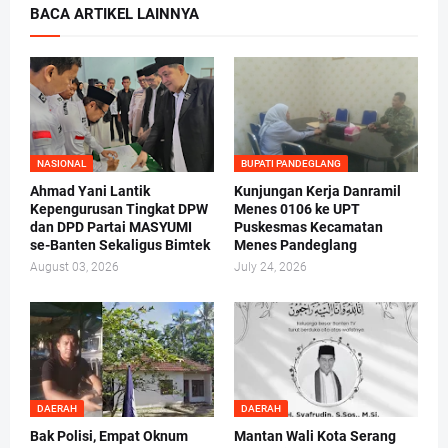
BACA ARTIKEL LAINNYA
NASIONAL
BUPATI PANDEGLANG
Ahmad Yani Lantik
Kunjungan Kerja Danramil
Kepengurusan Tingkat DPW
Menes 0106 ke UPT
dan DPD Partai MASYUMI
Puskesmas Kecamatan
se-Banten Sekaligus Bimtek
Menes Pandeglang
August 03, 2026
July 24, 2026
DAERAH
DAERAH
Bak Polisi, Empat Oknum
Mantan Wali Kota Serang