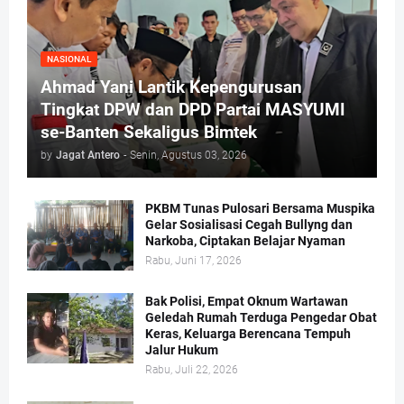
NASIONAL
Ahmad Yani Lantik Kepengurusan
Tingkat DPW dan DPD Partai MASYUMI
se-Banten Sekaligus Bimtek
by
Jagat Antero
-
Senin, Agustus 03, 2026
PKBM Tunas Pulosari Bersama Muspika
Gelar Sosialisasi Cegah Bullyng dan
Narkoba, Ciptakan Belajar Nyaman
Rabu, Juni 17, 2026
Bak Polisi, Empat Oknum Wartawan
Geledah Rumah Terduga Pengedar Obat
Keras, Keluarga Berencana Tempuh
Jalur Hukum
Rabu, Juli 22, 2026