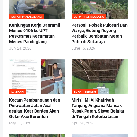
BUPATI PANDEGLANG
BUPATI PANDEGLANG
Kunjungan Kerja Danramil
Personil Polsek Pulosari Dan
Menes 0106 ke UPT
Warga, Gotong Royong
Puskesmas Kecamatan
Perbaiki Jembatan Merah
Menes Pandeglang
Putih di Sukaraja
July 24, 2026
June 15, 2026
DAERAH
BUPATI SERANG
Kecam Pembangunan dan
Miris!! MI Al Khairiyah
Perawatan Jalan Asal -
Tanjung Angsana Mancak
asalan, Koar Banten Akan
Rusak Parah, Siswa Belajar
Gelar Aksi Beruntun
di Tengah Keterbatasan
May 11, 2026
April 30, 2026