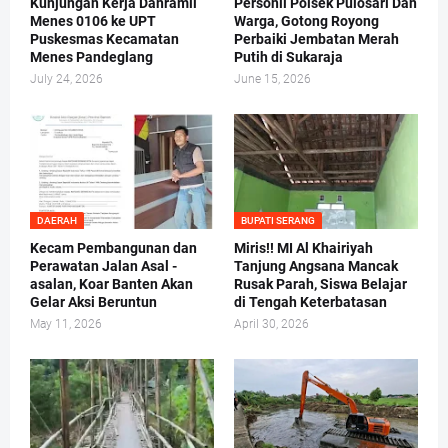
Kunjungan Kerja Danramil
Personil Polsek Pulosari Dan
Menes 0106 ke UPT
Warga, Gotong Royong
Puskesmas Kecamatan
Perbaiki Jembatan Merah
Menes Pandeglang
Putih di Sukaraja
July 24, 2026
June 15, 2026
DAERAH
BUPATI SERANG
Kecam Pembangunan dan
Miris!! MI Al Khairiyah
Perawatan Jalan Asal -
Tanjung Angsana Mancak
asalan, Koar Banten Akan
Rusak Parah, Siswa Belajar
Gelar Aksi Beruntun
di Tengah Keterbatasan
May 11, 2026
April 30, 2026