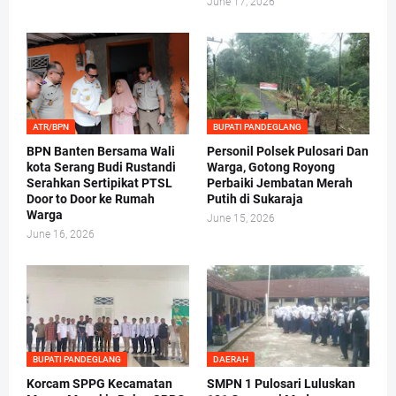
June 17, 2026
ATR/BPN
BUPATI PANDEGLANG
BPN Banten Bersama Wali
Personil Polsek Pulosari Dan
kota Serang Budi Rustandi
Warga, Gotong Royong
Serahkan Sertipikat PTSL
Perbaiki Jembatan Merah
Door to Door ke Rumah
Putih di Sukaraja
Warga
June 15, 2026
June 16, 2026
BUPATI PANDEGLANG
DAERAH
Korcam SPPG Kecamatan
SMPN 1 Pulosari Luluskan