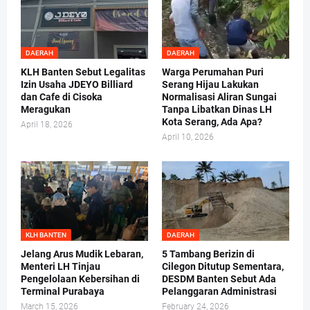
DAERAH
DAERAH
KLH Banten Sebut Legalitas
Warga Perumahan Puri
Izin Usaha JDEYO Billiard
Serang Hijau Lakukan
dan Cafe di Cisoka
Normalisasi Aliran Sungai
Meragukan
Tanpa Libatkan Dinas LH
Kota Serang, Ada Apa?
April 18, 2026
April 10, 2026
KLH BANTEN
DAERAH
Jelang Arus Mudik Lebaran,
5 Tambang Berizin di
Menteri LH Tinjau
Cilegon Ditutup Sementara,
Pengelolaan Kebersihan di
DESDM Banten Sebut Ada
Terminal Purabaya
Pelanggaran Administrasi
March 15, 2026
February 24, 2026