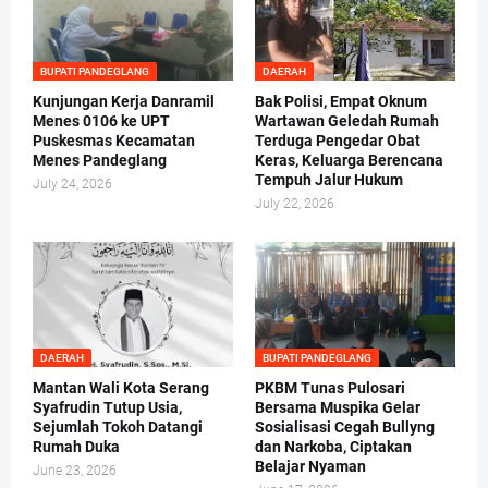
BUPATI PANDEGLANG
DAERAH
Kunjungan Kerja Danramil
Bak Polisi, Empat Oknum
Menes 0106 ke UPT
Wartawan Geledah Rumah
Puskesmas Kecamatan
Terduga Pengedar Obat
Menes Pandeglang
Keras, Keluarga Berencana
Tempuh Jalur Hukum
July 24, 2026
July 22, 2026
DAERAH
BUPATI PANDEGLANG
Mantan Wali Kota Serang
PKBM Tunas Pulosari
Syafrudin Tutup Usia,
Bersama Muspika Gelar
Sejumlah Tokoh Datangi
Sosialisasi Cegah Bullyng
Rumah Duka
dan Narkoba, Ciptakan
Belajar Nyaman
June 23, 2026