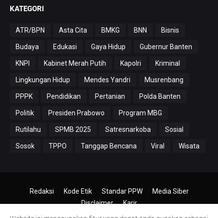
KATEGORI
ATR/BPN
Asta Cita
BMKG
BNN
Bisnis
Budaya
Edukasi
Gaya Hidup
Gubernur Banten
KNPI
Kabinet Merah Putih
Kapolri
Kriminal
Lingkungan Hidup
Mendes Yandri
Musrenbang
PPPK
Pendidikan
Pertanian
Polda Banten
Politik
Presiden Prabowo
Program MBG
Rutilahu
SPMB 2025
Satresnarkoba
Sosial
Sosok
TPPO
Tanggap Bencana
Viral
Wisata
Redaksi
Kode Etik
Standar PPW
Media Siber
Disclaimer
Karir