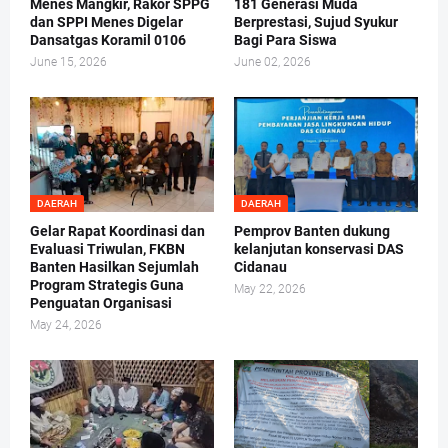
Menes Mangkir, Rakor SPPG
181 Generasi Muda
dan SPPI Menes Digelar
Berprestasi, Sujud Syukur
Dansatgas Koramil 0106
Bagi Para Siswa
June 15, 2026
June 02, 2026
DAERAH
DAERAH
Gelar Rapat Koordinasi dan
Pemprov Banten dukung
Evaluasi Triwulan, FKBN
kelanjutan konservasi DAS
Banten Hasilkan Sejumlah
Cidanau
Program Strategis Guna
May 22, 2026
Penguatan Organisasi
May 24, 2026