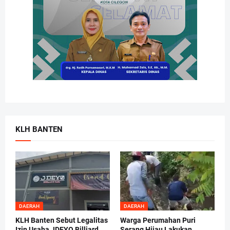
KLH BANTEN
DAERAH
DAERAH
KLH Banten Sebut Legalitas
Warga Perumahan Puri
Izin Usaha JDEYO Billiard
Serang Hijau Lakukan