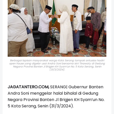
Berbagai lapisan masyarakat warga Kota Serang tampak antusias hadiri
open house yang digelar usai Andra Soni bersama istri Tinawaty
di Gedung
Negara Provinsi Banten Jl Brigjen KH Syam’un No. 5 Kota Serang, Senin
(31/3/2024).
JAGATANTERO.COM,
SERANG| Gubernur Banten
Andra Soni menggelar halal bihalal di Gedung
Negara Provinsi Banten Jl Brigjen KH Syam’un No.
5 Kota Serang, Senin (31/3/2024).