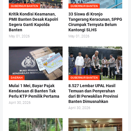
GUBERNUR BANTEN
GUBERNUR BANTEN
Kritik Kondisi Keamanan,
33 Siswa di Kronjo
PMII Banten Desak Kapolri
Tangerang Keracunan, SPPG
Segera Ganti Kapolda
Cirumpak Ternyata Belum
Banten
Kantongi SLHS
May 01, 2026
May 01, 2026
DAERAH
GUBERNUR BANTEN
Mulai 1 Mei, Bayar Pajak
8.527 Lembar UPAL Hasil
Kendaraan di Banten Tak
Temuan dan Penyerahan
Perlu KTP Pemilik Pertama
dari BI Perwakilan Provinsi
Banten Dimusnahkan
April 30, 2026
April 30, 2026