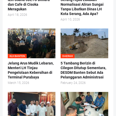
dan Cafe di Cisoka
Normalisasi Aliran Sungai
Meragukan
Tanpa Libatkan Dinas LH
Kota Serang, Ada Apa?
April 18, 2026
April 10, 2026
KLH BANTEN
DAERAH
Jelang Arus Mudik Lebaran,
5 Tambang Berizin di
Menteri LH Tinjau
Cilegon Ditutup Sementara,
Pengelolaan Kebersihan di
DESDM Banten Sebut Ada
Terminal Purabaya
Pelanggaran Administrasi
March 15, 2026
February 24, 2026