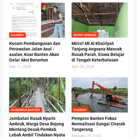
DAERAH
BUPATI SERANG
Kecam Pembangunan dan
Miris!! MI Al Khairiyah
Perawatan Jalan Asal -
Tanjung Angsana Mancak
asalan, Koar Banten Akan
Rusak Parah, Siswa Belajar
Gelar Aksi Beruntun
di Tengah Keterbatasan
May 11, 2026
April 30, 2026
GUBERNUR BANTEN
DAERAH
Jembatan Rusak Nyaris
Pemprov Banten Fokus
Ambruk, Warga Desa Bojong
Normalisasi Sungai Cirarab
Menteng Desak Pemkab
Tangerang
Lebak Ambil Tindakan Nyata
February 25, 2026