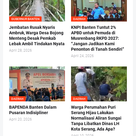
GUBERNUR BANTEN
DAERAH
Jembatan Rusak Nyaris
KNPI Banten Tuntut 2%
Ambruk, Warga Desa Bojong
APBD untuk Pemuda di
Menteng Desak Pemkab
Musrenbang RKPD 2027:
Lebak Ambil Tindakan Nyata
“Jangan Jadikan Kami
Penonton di Tanah Sendiri”
April 28, 2026
April 24, 2026
DAERAH
DAERAH
BAPENDA Banten Dalam
Warga Perumahan Puri
Pusaran Indisipliner
Serang Hijau Lakukan
Normalisasi Aliran Sungai
April 20, 2026
Tanpa Libatkan Dinas LH
Kota Serang, Ada Apa?
April 10, 2026