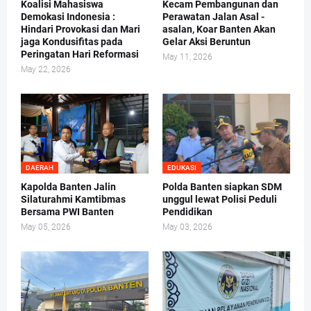
Koalisi Mahasiswa
Kecam Pembangunan dan
Demokasi Indonesia :
Perawatan Jalan Asal -
Hindari Provokasi dan Mari
asalan, Koar Banten Akan
jaga Kondusifitas pada
Gelar Aksi Beruntun
Peringatan Hari Reformasi
May 11, 2026
May 22, 2026
DAERAH
EDUKASI
Kapolda Banten Jalin
Polda Banten siapkan SDM
Silaturahmi Kamtibmas
unggul lewat Polisi Peduli
Bersama PWI Banten
Pendidikan
May 05, 2026
May 03, 2026