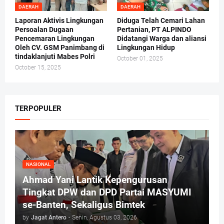
DAERAH
DAERAH
Laporan Aktivis Lingkungan
Diduga Telah Cemari Lahan
Persoalan Dugaan
Pertanian, PT ALPINDO
Pencemaran Lingkungan
Didatangi Warga dan aliansi
Oleh CV. GSM Panimbang di
Lingkungan Hidup
tindaklanjuti Mabes Polri
October 01, 2025
October 15, 2025
TERPOPULER
NASIONAL
Ahmad Yani Lantik Kepengurusan
Tingkat DPW dan DPD Partai MASYUMI
se-Banten, Sekaligus Bimtek
by
Jagat Antero
-
Senin, Agustus 03, 2026