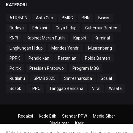
KATEGORI
ATR/BPN
Asta Cita
BMKG
BNN
Bisnis
Budaya
Edukasi
Gaya Hidup
Gubernur Banten
KNPI
Kabinet Merah Putih
Kapolri
Kriminal
Lingkungan Hidup
Mendes Yandri
Musrenbang
PPPK
Pendidikan
Pertanian
Polda Banten
Politik
Presiden Prabowo
Program MBG
Rutilahu
SPMB 2025
Satresnarkoba
Sosial
Sosok
TPPO
Tanggap Bencana
Viral
Wisata
Redaksi
Kode Etik
Standar PPW
Media Siber
Disclaimer
Karir
Website ini menggunakan fitur yang dapat anda gunakan sebagai