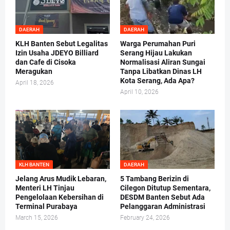
DAERAH
DAERAH
KLH Banten Sebut Legalitas
Warga Perumahan Puri
Izin Usaha JDEYO Billiard
Serang Hijau Lakukan
dan Cafe di Cisoka
Normalisasi Aliran Sungai
Meragukan
Tanpa Libatkan Dinas LH
Kota Serang, Ada Apa?
April 18, 2026
April 10, 2026
KLH BANTEN
DAERAH
Jelang Arus Mudik Lebaran,
5 Tambang Berizin di
Menteri LH Tinjau
Cilegon Ditutup Sementara,
Pengelolaan Kebersihan di
DESDM Banten Sebut Ada
Terminal Purabaya
Pelanggaran Administrasi
March 15, 2026
February 24, 2026