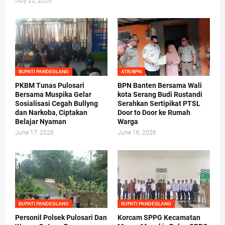
July 22, 2026
BUPATI PANDEGLANG
ATR/BPN
PKBM Tunas Pulosari
BPN Banten Bersama Wali
Bersama Muspika Gelar
kota Serang Budi Rustandi
Sosialisasi Cegah Bullyng
Serahkan Sertipikat PTSL
dan Narkoba, Ciptakan
Door to Door ke Rumah
Belajar Nyaman
Warga
June 17, 2026
June 16, 2026
BUPATI PANDEGLANG
BUPATI PANDEGLANG
Personil Polsek Pulosari Dan
Korcam SPPG Kecamatan