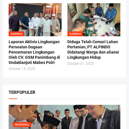
DAERAH
DAERAH
Laporan Aktivis Lingkungan
Diduga Telah Cemari Lahan
Persoalan Dugaan
Pertanian, PT ALPINDO
Pencemaran Lingkungan
Didatangi Warga dan aliansi
Oleh CV. GSM Panimbang di
Lingkungan Hidup
tindaklanjuti Mabes Polri
October 01, 2025
October 15, 2025
TERPOPULER
NASIONAL