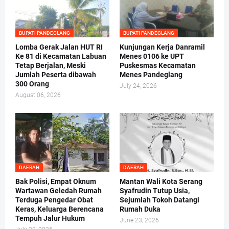
BUPATI PANDEGLANG
BUPATI PANDEGLANG
Lomba Gerak Jalan HUT RI
Kunjungan Kerja Danramil
Ke 81 di Kecamatan Labuan
Menes 0106 ke UPT
Tetap Berjalan, Meski
Puskesmas Kecamatan
Jumlah Peserta dibawah
Menes Pandeglang
300 Orang
July 24, 2026
August 06, 2026
DAERAH
DAERAH
Bak Polisi, Empat Oknum
Mantan Wali Kota Serang
Wartawan Geledah Rumah
Syafrudin Tutup Usia,
Terduga Pengedar Obat
Sejumlah Tokoh Datangi
Keras, Keluarga Berencana
Rumah Duka
Tempuh Jalur Hukum
June 23, 2026