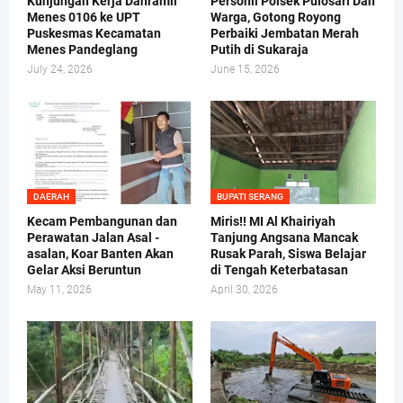
Kunjungan Kerja Danramil
Personil Polsek Pulosari Dan
Menes 0106 ke UPT
Warga, Gotong Royong
Puskesmas Kecamatan
Perbaiki Jembatan Merah
Menes Pandeglang
Putih di Sukaraja
July 24, 2026
June 15, 2026
DAERAH
BUPATI SERANG
Kecam Pembangunan dan
Miris!! MI Al Khairiyah
Perawatan Jalan Asal -
Tanjung Angsana Mancak
asalan, Koar Banten Akan
Rusak Parah, Siswa Belajar
Gelar Aksi Beruntun
di Tengah Keterbatasan
May 11, 2026
April 30, 2026