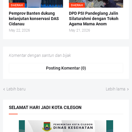
DAERAH
DAERAH
Pemprov Banten dukung
DPD PSI Pandeglang Jalin
kelanjutan konservasi DAS
Silaturahmi dengan Tokoh
Cidanau
Agama Mama Anom
May 22, 2026
May 21, 2026
Komentar dengan santun dan bijak
Posting Komentar (0)
Lebih baru
Lebih lama
SELAMAT HARI JADI KOTA CILEGON