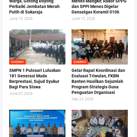
Warga, Gotong Royong
Menes Mangkir, Rakor SPPG
Perbaiki Jembatan Merah
dan SPPI Menes Digelar
Putih di Sukaraja
Dansatgas Koramil 0106
June 15, 2026
June 15, 2026
DAERAH
DAERAH
SMPN 1 Pulosari Luluskan
Gelar Rapat Koordinasi dan
181 Generasi Muda
Evaluasi Triwulan, FKBN
Berprestasi, Sujud Syukur
Banten Hasilkan Sejumlah
Bagi Para Siswa
Program Strategis Guna
Penguatan Organisasi
June 02, 2026
May 24, 2026