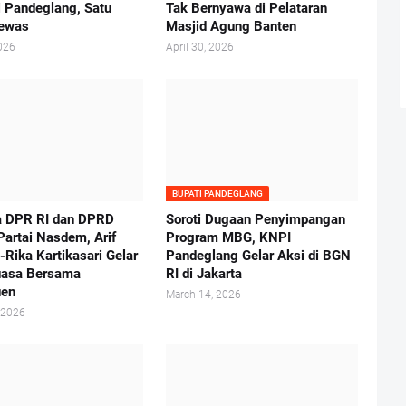
i Pandeglang, Satu
Tak Bernyawa di Pelataran
Tewas
Masjid Agung Banten
026
April 30, 2026
BUPATI PANDEGLANG
a DPR RI dan DPRD
Soroti Dugaan Penyimpangan
Partai Nasdem, Arif
Program MBG, KNPI
Rika Kartikasari Gelar
Pandeglang Gelar Aksi di BGN
uasa Bersama
RI di Jakarta
uen
March 14, 2026
 2026