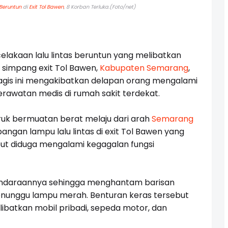
Beruntun
di
Exit Tol Bawen
, 8 Korban Terluka.(Foto/net)
elakaan lalu lintas beruntun yang melibatkan
di simpang exit Tol Bawen,
Kabupaten Semarang
,
ragis ini mengakibatkan delapan orang mengalami
rawatan medis di rumah sakit terdekat.
truk bermuatan berat melaju dari arah
Semarang
angan lampu lalu lintas di exit Tol Bawen yang
ebut diduga mengalami kegagalan fungsi
 kendaraannya sehingga menghantam barisan
nunggu lampu merah. Benturan keras tersebut
batkan mobil pribadi, sepeda motor, dan