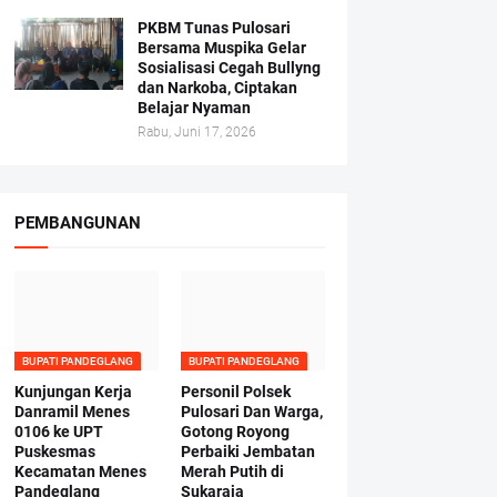
PKBM Tunas Pulosari
Bersama Muspika Gelar
Sosialisasi Cegah Bullyng
dan Narkoba, Ciptakan
Belajar Nyaman
Rabu, Juni 17, 2026
PEMBANGUNAN
BUPATI PANDEGLANG
BUPATI PANDEGLANG
Kunjungan Kerja
Personil Polsek
Danramil Menes
Pulosari Dan Warga,
0106 ke UPT
Gotong Royong
Puskesmas
Perbaiki Jembatan
Kecamatan Menes
Merah Putih di
Pandeglang
Sukaraja