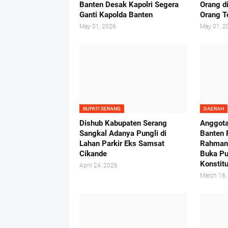
Banten Desak Kapolri Segera
Orang d
Ganti Kapolda Banten
Orang 
May 01, 2026
May 01, 2
BUPATI SERANG
DAERAH
Dishub Kabupaten Serang
Anggot
Sangkal Adanya Pungli di
Banten 
Lahan Parkir Eks Samsat
Rahman-
Cikande
Buka P
Konstit
April 24, 2026
March 16,