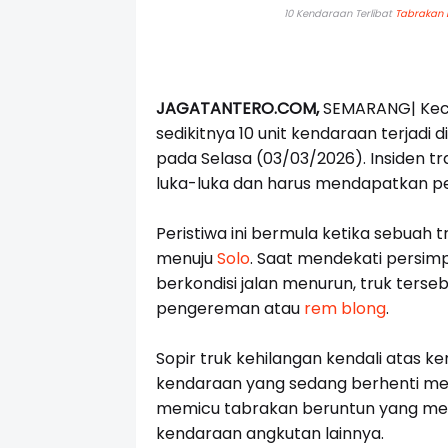
10 Kendaraan Terlibat
Tabrakan 
JAGATANTERO.COM,
SEMARANG|
Kec
sedikitnya 10 unit kendaraan terjadi 
pada Selasa (03/03/2026). Insiden t
luka-luka dan harus mendapatkan pe
Peristiwa ini bermula ketika sebuah 
menuju
Solo
. Saat mendekati persimp
berkondisi jalan menurun, truk ters
pengereman atau
rem blong
.
Sopir truk kehilangan kendali atas
kendaraan yang sedang berhenti me
memicu tabrakan beruntun yang meli
kendaraan angkutan lainnya.