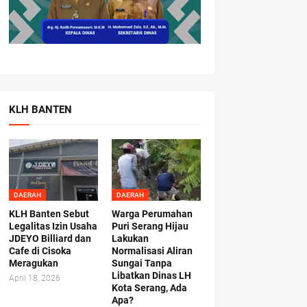
KLH BANTEN
DAERAH
DAERAH
KLH Banten Sebut
Warga Perumahan
Legalitas Izin Usaha
Puri Serang Hijau
JDEYO Billiard dan
Lakukan
Cafe di Cisoka
Normalisasi Aliran
Meragukan
Sungai Tanpa
Libatkan Dinas LH
April 18, 2026
Kota Serang, Ada
Apa?