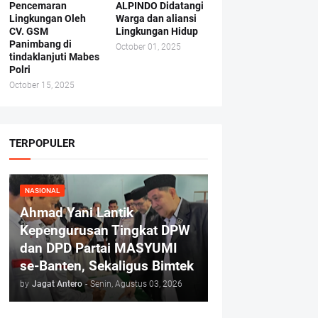
Pencemaran
ALPINDO Didatangi
Lingkungan Oleh
Warga dan aliansi
CV. GSM
Lingkungan Hidup
Panimbang di
October 01, 2025
tindaklanjuti Mabes
Polri
October 15, 2025
TERPOPULER
NASIONAL
Ahmad Yani Lantik
Kepengurusan Tingkat DPW
dan DPD Partai MASYUMI
se-Banten, Sekaligus Bimtek
by
Jagat Antero
-
Senin, Agustus 03, 2026