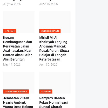
July 24, 2026
June 15, 2026
DAERAH
BUPATI SERANG
Kecam
Miris!! MI Al
Pembangunan dan
Khairiyah Tanjung
Perawatan Jalan
Angsana Mancak
Asal - asalan, Koar
Rusak Parah, Siswa
Banten Akan Gelar
Belajar di Tengah
Aksi Beruntun
Keterbatasan
May 11, 2026
April 30, 2026
GUBERNUR BANTEN
DAERAH
Jembatan Rusak
Pemprov Banten
Nyaris Ambruk,
Fokus Normalisasi
Warga Desa Bojong
Sungai Cirarab