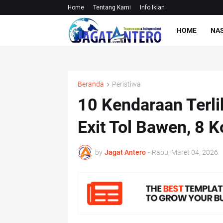
Home
Tentang Kami
Info Iklan
HOME
NA
Beranda
Peristiwa
10 Kendaraan Terli
Exit Tol Bawen, 8 
by
Jagat Antero
-
Rabu, Maret 04, 2026