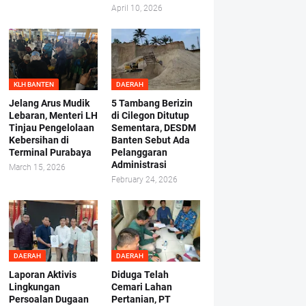
April 10, 2026
KLH BANTEN
DAERAH
Jelang Arus Mudik
5 Tambang Berizin
Lebaran, Menteri LH
di Cilegon Ditutup
Tinjau Pengelolaan
Sementara, DESDM
Kebersihan di
Banten Sebut Ada
Terminal Purabaya
Pelanggaran
Administrasi
March 15, 2026
February 24, 2026
DAERAH
DAERAH
Laporan Aktivis
Diduga Telah
Lingkungan
Cemari Lahan
Persoalan Dugaan
Pertanian, PT