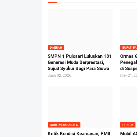
DAERAH
BUPATI P
SMPN 1 Pulosari Luluskan 181
Ormas G
Generasi Muda Berprestasi,
Penega
Sujud Syukur Bagi Para Siswa
di Suspe
June 02, 2026
May 21, 2
GUBERNUR BANTEN
HUKUM
Kritik Kondisi Keamanan, PMII
Mobil A