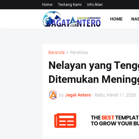
Home
Tentang Kami
Info Iklan
HOME
NA
Beranda
Peristiwa
Nelayan yang Teng
Ditemukan Meningg
by
Jagat Antero
-
Rabu, Maret 11, 2026