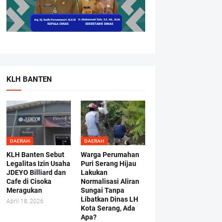
KLH BANTEN
DAERAH
DAERAH
KLH Banten Sebut
Warga Perumahan
Legalitas Izin Usaha
Puri Serang Hijau
JDEYO Billiard dan
Lakukan
Cafe di Cisoka
Normalisasi Aliran
Meragukan
Sungai Tanpa
Libatkan Dinas LH
April 18, 2026
Kota Serang, Ada
Apa?