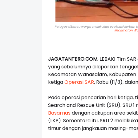
Petugas dibantu warga melakukan evakuasi korban 
Kecamatan W
JAGATANTERO.COM,
LEBAK|
Tim SAR
yang sebelumnya dilaporkan tengge
Kecamatan Wanasalam, Kabupaten L
ketiga
Operasi SAR
, Rabu (11/3), dal
Pada operasi pencarian hari ketiga,
Search and Rescue Unit (SRU). SRU 
Basarnas
dengan cakupan area sekitar
(LKP). Sementara itu, SRU 2 melakuka
timur dengan jangkauan masing-masin