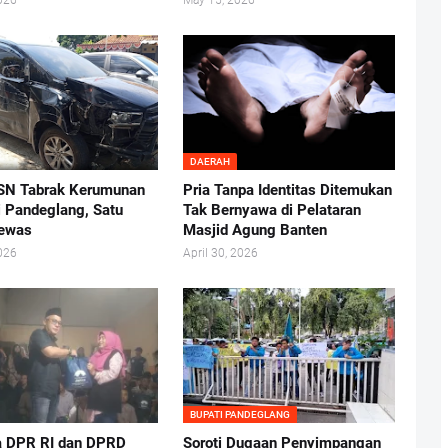
026
May 15, 2026
DAERAH
SN Tabrak Kerumunan
Pria Tanpa Identitas Ditemukan
i Pandeglang, Satu
Tak Bernyawa di Pelataran
Tewas
Masjid Agung Banten
026
April 30, 2026
BUPATI PANDEGLANG
a DPR RI dan DPRD
Soroti Dugaan Penyimpangan