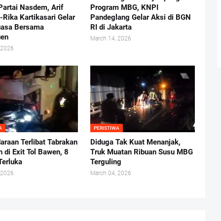
Partai Nasdem, Arif
Program MBG, KNPI
Rika Kartikasari Gelar
Pandeglang Gelar Aksi di BGN
uasa Bersama
RI di Jakarta
uen
March 14, 2026
 2026
A
PERISTIWA
araan Terlibat Tabrakan
Diduga Tak Kuat Menanjak,
 di Exit Tol Bawen, 8
Truk Muatan Ribuan Susu MBG
Terluka
Terguling
 2026
March 04, 2026