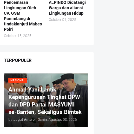
Pencemaran
ALPINDO Didatangi
Lingkungan Oleh
Warga dan aliansi
CV. GSM
Lingkungan Hidup
Panimbang di
October 01, 2025
tindaklanjuti Mabes
Polri
October 15, 2025
TERPOPULER
NASIONAL
Ahmad Yani Lantik
Kepengurusan Tingkat DPW
dan DPD Partai MASYUMI
se-Banten, Sekaligus Bimtek
by
Jagat Antero
-
Senin, Agustus 03, 2026