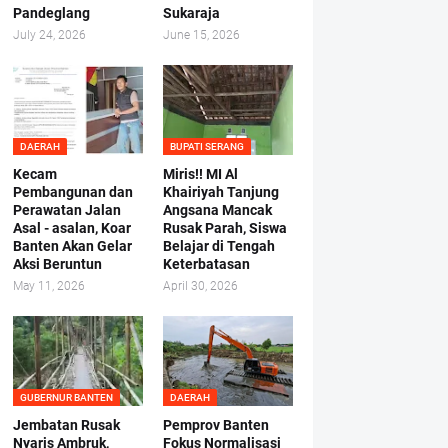
Pandeglang
Sukaraja
July 24, 2026
June 15, 2026
DAERAH
BUPATI SERANG
Kecam
Miris!! MI Al
Pembangunan dan
Khairiyah Tanjung
Perawatan Jalan
Angsana Mancak
Asal - asalan, Koar
Rusak Parah, Siswa
Banten Akan Gelar
Belajar di Tengah
Aksi Beruntun
Keterbatasan
May 11, 2026
April 30, 2026
GUBERNUR BANTEN
DAERAH
Jembatan Rusak
Pemprov Banten
Nyaris Ambruk,
Fokus Normalisasi