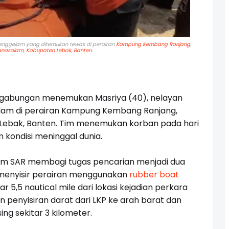
tenggelam yang ditemukan tewas
di perairan
Kampung Kembang Ranjang
,
anasalam
,
Kabupaten Lebak
,
Banten
.
 gabungan menemukan Masriya (40), nelayan
lam di perairan Kampung Kembang Ranjang,
ebak, Banten. Tim menemukan korban pada hari
am kondisi meninggal dunia.
 tim SAR membagi tugas pencarian menjadi dua
1 menyisir perairan menggunakan
rubber boat
 5,5 nautical mile dari lokasi kejadian perkara
n penyisiran darat dari LKP ke arah barat dan
g sekitar 3 kilometer.