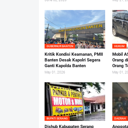
June 02, 2026
May 21, 2
GUBERNUR BANTEN
HUKUM
Kritik Kondisi Keamanan, PMII
Mobil A
Banten Desak Kapolri Segera
Orang d
Ganti Kapolda Banten
Orang 
May 01, 2026
May 01, 2
BUPATI SERANG
DAERAH
Dishub Kabupaten Serang
Anggot