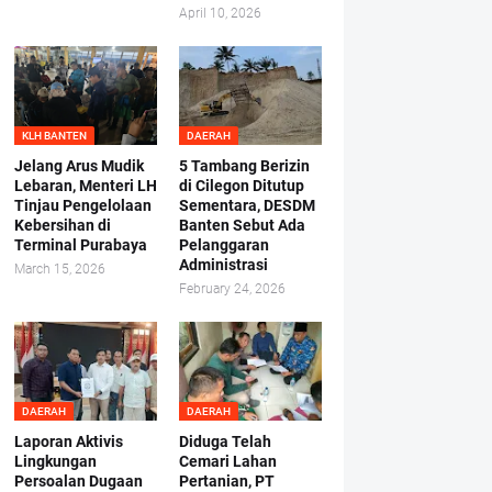
April 10, 2026
KLH BANTEN
DAERAH
Jelang Arus Mudik
5 Tambang Berizin
Lebaran, Menteri LH
di Cilegon Ditutup
Tinjau Pengelolaan
Sementara, DESDM
Kebersihan di
Banten Sebut Ada
Terminal Purabaya
Pelanggaran
Administrasi
March 15, 2026
February 24, 2026
DAERAH
DAERAH
Laporan Aktivis
Diduga Telah
Lingkungan
Cemari Lahan
Persoalan Dugaan
Pertanian, PT