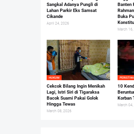
Sangkal Adanya Pungli di
Banten 
Lahan Parkir Eks Samsat
Rahman-
Cikande
Buka P
Konstit
April 24, 2026
March 16,
HUKUM
PERISTIW
Cekcok Bilang Ingin Menikah
10 Kend
Lagi, Istri Siri di Tigaraksa
Beruntun
Bacok Suami Pakai Golok
Korban 
Hingga Tewas
March 04,
March 08, 2026