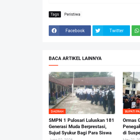
Tags
Peristiwa
Facebook
Twitter
BACA ARTIKEL LAINNYA
DAERAH
BUPATI P
SMPN 1 Pulosari Luluskan 181
Ormas G
Generasi Muda Berprestasi,
Penega
Sujud Syukur Bagi Para Siswa
di Suspe